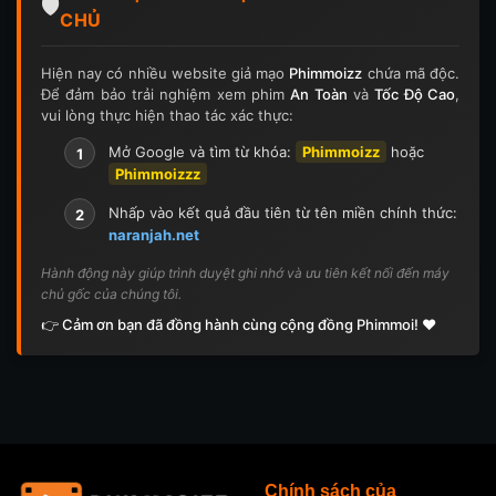
Tập 126
Tập 126
Tập 127
Tập 127
🛡️
CHỦ
Tập 128
Tập 128
Tập 129
Tập 129
Hiện nay có nhiều website giả mạo
Phimmoizz
chứa mã độc.
Để đảm bảo trải nghiệm xem phim
An Toàn
và
Tốc Độ Cao
,
Tập 130
Tập 130
Tập 131
Tập 131
vui lòng thực hiện thao tác xác thực:
Tập 132
Tập 132
Tập 133
Tập 133
Mở Google và tìm từ khóa:
Phimmoizz
hoặc
1
Phimmoizzz
Tập 134
Tập 134
Tập 135
Tập 136
Nhấp vào kết quả đầu tiên từ tên miền chính thức:
2
naranjah.net
Tập 137
Tập 138
Tập 139
Tập 140
Hành động này giúp trình duyệt ghi nhớ và ưu tiên kết nối đến máy
chủ gốc của chúng tôi.
Tập 141
Tập 142
Tập 143
Tập 143
👉 Cảm ơn bạn đã đồng hành cùng cộng đồng Phimmoi! ❤️
Tập 144
Tập 144
Tập 145
Tập 145
Tập 146
Tập 146
Tập 147
Tập 148
Tập 148
Tập 149
Tập 149
Tập 150
Chính sách của