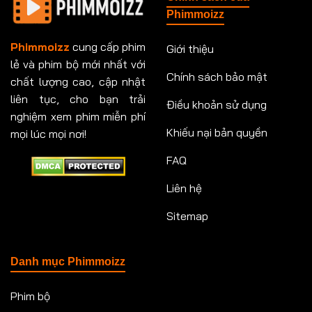
Tập 151
Tập 151
Tập 152
Tập 153
Phimmoizz
Tập 153
Tập 154
Tập 154
Tập 155
Phimmoizz
cung cấp phim
Giới thiệu
lẻ và phim bộ mới nhất với
Tập 156
Tập 157
Tập 157
Tập 158
Chính sách bảo mật
chất lượng cao, cập nhật
Tập 159
Tập 159
Tập 160
Tập 161
liên tục, cho bạn trải
Điều khoản sử dụng
nghiệm xem phim miễn phí
Tập 161
Tập 162
Tập 163
Tập 164
Khiếu nại bản quyền
mọi lúc mọi nơi!
FAQ
Tập 164
Tập 165
Tập 165
Tập 166
Liên hệ
Tập 166
Tập 167
Tập 168
Tập 169
Sitemap
Tập 170
Tập 171
Tập 171
Tập 172
Tập 173
Tập 173
Tập 174
Tập 174
Danh mục Phimmoizz
Tập 175
Tập 176
Tập 176
Tập 177
Phim bộ