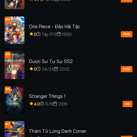
Tập 84
Tập 85
Tập 85
Tập 86
#4
One Piece - Đảo Hải Tặc
Tập 87
Tập 87
Tập 88
Tập 88
0
Tập 1172
1999
FHD
Tập 89
Tập 89
Tập 90
Tập 91
Tập 91
Tập 92
Tập 92
Tập 93
#5
Dược Sư Tự Sự SS2
Tập 93
Tập 94
Tập 94
Tập 95
0
24/24
2025
FHD
Tập 95
Tập 96
Tập 96
Tập 97
#6
Stranger Things 1
Tập 98
Tập 99
Tập 99
Tập 100
4.0
8/8
2016
HD
Tập 100
Tập 101
Tập 101
Tập 102
Tập 102
Tập 103
Tập 103
Tập 104
#7
Thám Tử Lừng Danh Conan
Tập 104
Tập 105
Tập 105
Tập 106