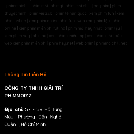
| phimmoichil | phim mới | phimgi | phim mới chill | coi phim | phim
thuyết minh | phim vietsub | phim lẻ hàn quốc | xem phim fun | xem
phim online | xem phim online phimfun | web xem phim lậu | phim
online | xem phim miễn phí full hd | phim mới hay nhất | phim lậu |
xem phim hay | phimhd | xem phim chiếu rạp | xem phim mới | các
web xem phim miễn phí | phim hay.net | web phim | phimmoichill net
Thông Tin Liên Hệ
CÔNG TY TNHH GIẢI TRÍ
PHIMMOIZZ
Địa chỉ:
57 - 59 Hồ Tùng
Mậu, Phường Bến Nghé,
Quận 1, Hồ Chí Minh