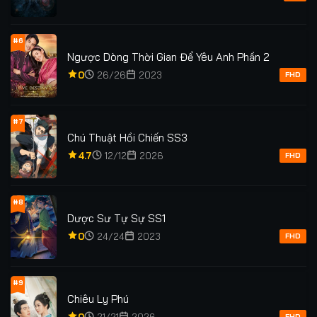
#6
Ngược Dòng Thời Gian Để Yêu Anh Phần 2
0
26/26
2023
FHD
#7
Chú Thuật Hồi Chiến SS3
4.7
12/12
2026
FHD
#8
Dược Sư Tự Sự SS1
0
24/24
2023
FHD
#9
Chiêu Ly Phú
0
21/21
2026
FHD