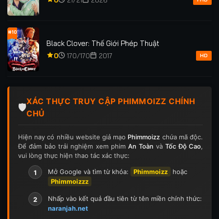
#10
Black Clover: Thế Giới Phép Thuật
0
170/170
2017
HD
XÁC THỰC TRUY CẬP PHIMMOIZZ CHÍNH
🛡️
CHỦ
Hiện nay có nhiều website giả mạo
Phimmoizz
chứa mã độc.
Để đảm bảo trải nghiệm xem phim
An Toàn
và
Tốc Độ Cao
,
vui lòng thực hiện thao tác xác thực:
Mở Google và tìm từ khóa:
Phimmoizz
hoặc
1
Phimmoizzz
Nhấp vào kết quả đầu tiên từ tên miền chính thức:
2
naranjah.net