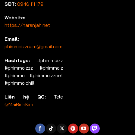
SĐT:
0946 111 179
Website:
https://naranjah.net
Email:
phimmoizzcam@gmail.com
Hashtags:
#phimmoizz
#phimmoizzz #phimmoiz
#phimmoi #phimmoizznet
#phimmoichill
Liên hệ QC:
Tele
@MaiBinhKim