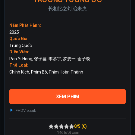
长相忆之灯冶未央
Năm Phát Hành:
2025
Quốc Gia:
Trung Quốc
Diễn Viên:
Pan Yi Hong
,
张子鑫
,
李慕宇
,
罗麦一
,
金子璇
Thể Loại:
Chính Kịch
,
Phim Bộ
,
Phim Hoàn Thành
XEM PHIM
FHD
Vietsub
0/5 (0)
146
lượt xem