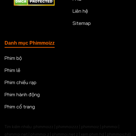
Liên hệ
Sitemap
Danh mục Phimmoizz
Phim bộ
Phim lẻ
Phim chiếu rạp
Phim hành động
Phim cổ trang
Tìm kiếm nhiều: phimmoizz | phimmoizzz | phimmoiz | phimmoi |
phimmoi net | phimmoi.z | phimmoi.net z |
xem phim hd | phimmoichill