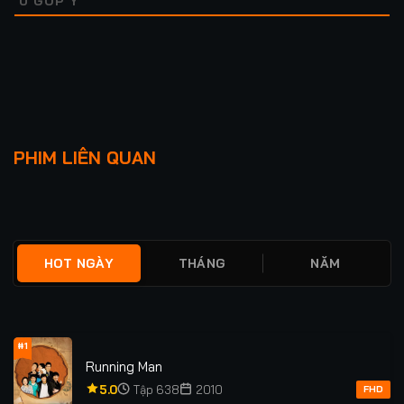
0
GÓP Ý
Lượt xem: 496
BĂNG ĐẢNG QUÁI KIỆT
NHỊP ĐIỆU THÙ HẬN
PHIM LIÊN QUAN
2
★
0
TẬP 1
★
5.0
FULL
HOT NGÀY
THÁNG
NĂM
#1
Running Man
5.0
Tập 638
2010
FHD