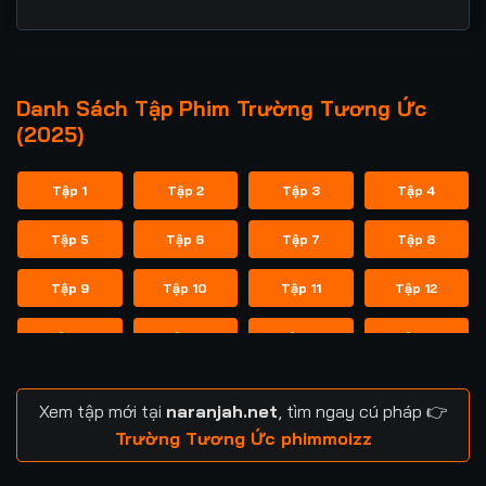
Danh Sách Tập Phim Trường Tương Ức
(2025)
Tập 1
Tập 2
Tập 3
Tập 4
Tập 5
Tập 6
Tập 7
Tập 8
Tập 9
Tập 10
Tập 11
Tập 12
Tập 13
Tập 14
Tập 15
Tập 16
Tập 17
Tập 18
Tập 19
Tập 20
Xem tập mới tại
naranjah.net
, tìm ngay cú pháp 👉
Tập 21
Tập 22
Tập 23
Tập 24
Trường Tương Ức phimmoizz