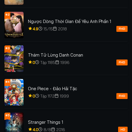
#2
Ngược Dòng Thời Gian Để Yêu Anh Phần 1
4.9
15/15
2018
FHD
#3
Thám Tử Lừng Danh Conan
0
Tập 1185
1996
FHD
#4
One Piece - Đảo Hải Tặc
0
Tập 1172
1999
FHD
#5
Stranger Things 1
4.0
8/8
2016
HD