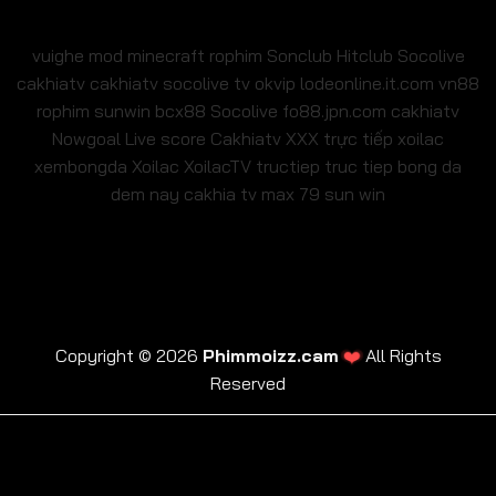
vuighe
mod minecraft
rophim
Sonclub
Hitclub
Socolive
cakhiatv
cakhiatv
socolive tv
okvip
lodeonline.it.com
vn88
rophim
sunwin
bcx88
Socolive
fo88.jpn.com
cakhiatv
Nowgoal Live score
Cakhiatv
XXX
trực tiếp xoilac
xembongda Xoilac
XoilacTV tructiep
truc tiep bong da
dem nay
cakhia tv
max 79
sun win
❤️
Copyright © 2026
Phimmoizz.cam
All Rights
Reserved
trực tiếp xoilac
xembongda Xoilac
XoilacTV tructiep
cakhia tv