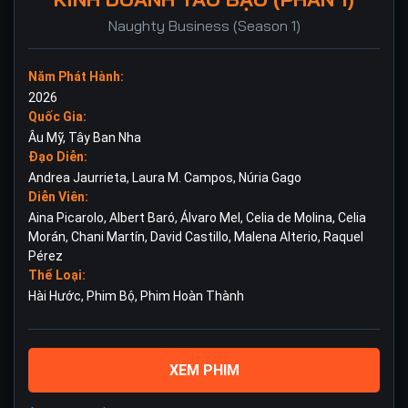
Naughty Business (Season 1)
Năm Phát Hành:
2026
Quốc Gia:
Âu Mỹ
,
Tây Ban Nha
Đạo Diễn:
Andrea Jaurrieta
,
Laura M. Campos
,
Núria Gago
Diễn Viên:
Aina Picarolo
,
Albert Baró
,
Álvaro Mel
,
Celia de Molina
,
Celia
Morán
,
Chani Martín
,
David Castillo
,
Malena Alterio
,
Raquel
Pérez
Thể Loại:
Hài Hước
,
Phim Bộ
,
Phim Hoàn Thành
XEM PHIM