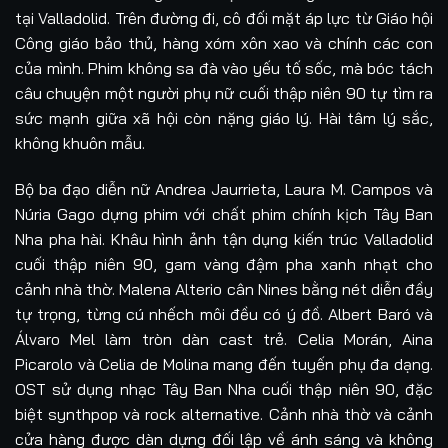
tại Valladolid. Trên đường đi, cô đối mặt áp lực từ Giáo hội
Công giáo bảo thủ, hàng xóm xôn xao và chính các con
của mình. Phim không sa đà vào yếu tố sốc, mà bóc tách
câu chuyện một người phụ nữ cuối thập niên 90 tự tìm ra
sức mạnh giữa xã hội còn nặng giáo lý. Hài tâm lý sắc,
không khuôn mẫu.
Bộ ba đạo diễn nữ Andrea Jaurrieta, Laura M. Campos và
Núria Gago dựng phim với chất phim chính kịch Tây Ban
Nha pha hài. Khâu hình ảnh tận dụng kiến trúc Valladolid
cuối thập niên 90, gam vàng đậm pha xanh nhạt cho
cảnh nhà thờ. Malena Alterio cân Nines bằng nét diễn đầy
tự trọng, từng cú nhếch môi đều có ý đồ. Albert Baró và
Álvaro Mel làm tròn dàn cast trẻ. Celia Morán, Aina
Picarolo và Celia de Molina mang đến tuyến phụ đa dạng.
OST sử dụng nhạc Tây Ban Nha cuối thập niên 90, đặc
biệt synthpop và rock alternative. Cảnh nhà thờ và cảnh
cửa hàng được dàn dựng đối lập về ánh sáng và không