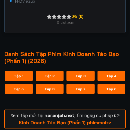
FHD
Vietsub
0/5 (0)
0
lượt xem
Danh Sách Tập Phim Kinh Doanh Táo Bạo
(Phần 1) (2026)
Tập 1
Tập 2
Tập 3
Tập 4
Tập 5
Tập 6
Tập 7
Tập 8
Xem tập mới tại
naranjah.net
, tìm ngay cú pháp 👉
Kinh Doanh Táo Bạo (Phần 1) phimmoizz