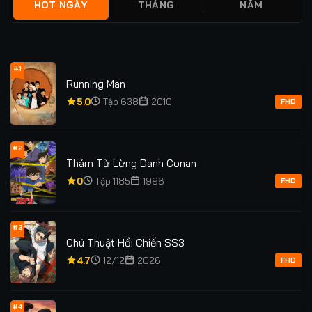
HOT NGÀY
THÁNG
NĂM
#1
Running Man
5.0
Tập 638
2010
FHD
#2
Thám Tử Lừng Danh Conan
0
Tập 1185
1996
FHD
#3
Chú Thuật Hồi Chiến SS3
4.7
12/12
2026
FHD
#4