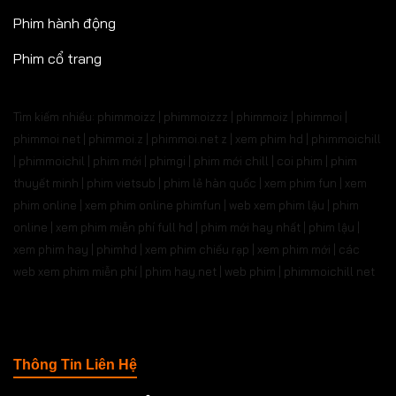
Phim hành động
Phim cổ trang
Tìm kiếm nhiều: phimmoizz | phimmoizzz | phimmoiz | phimmoi |
phimmoi net | phimmoi.z | phimmoi.net z |
xem phim hd | phimmoichill
| phimmoichil | phim mới | phimgi | phim mới chill | coi phim | phim
thuyết minh | phim vietsub | phim lẻ hàn quốc | xem phim fun | xem
phim online | xem phim online phimfun | web xem phim lậu | phim
online | xem phim miễn phí full hd | phim mới hay nhất | phim lậu |
xem phim hay | phimhd | xem phim chiếu rạp | xem phim mới | các
web xem phim miễn phí | phim hay.net | web phim | phimmoichill net
Thông Tin Liên Hệ