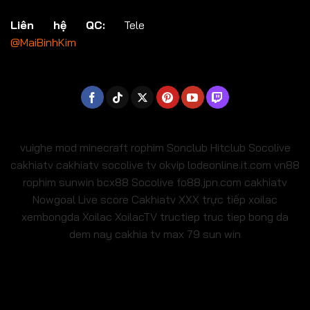
Liên hệ QC:
Tele
@MaiBinhKim
vuighe
mod minecraft
rophim
Sonclub
Hitclub
Socolive
cakhiatv
cakhiatv
socolive tv
okvip
lodeonline.it.com
vn88
rophim
sunwin
bcx88
Socolive
fo88.jpn.com
cakhiatv
Nowgoal Live score
Cakhiatv
XXX
trực tiếp xoilac
xembongda Xoilac
XoilacTV tructiep
truc tiep bong da
dem nay
cakhia tv
max 79
sun win