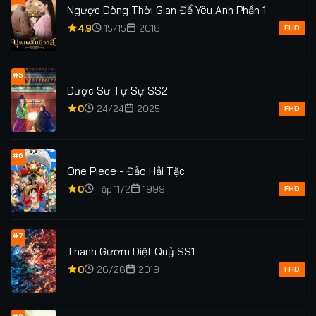
Ngược Dòng Thời Gian Để Yêu Anh Phần 1
4.9
15/15
2018
FHD
#5
Dược Sư Tự Sự SS2
0
24/24
2025
FHD
#6
One Piece - Đảo Hải Tặc
0
Tập 1172
1999
FHD
#7
Thanh Gươm Diệt Quỷ SS1
0
26/26
2019
FHD