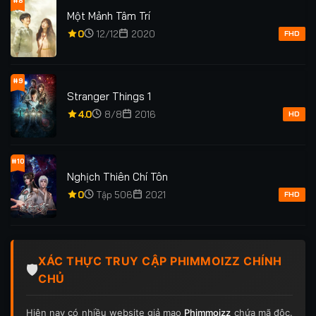
#8
Một Mảnh Tâm Trí
0
12/12
2020
FHD
#9
Stranger Things 1
4.0
8/8
2016
HD
#10
Nghịch Thiên Chí Tôn
0
Tập 506
2021
FHD
XÁC THỰC TRUY CẬP PHIMMOIZZ CHÍNH
🛡️
CHỦ
Hiện nay có nhiều website giả mạo
Phimmoizz
chứa mã độc.