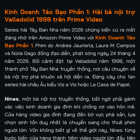
Kinh Doanh Táo Bạo Phần 1: Hài bà nội trợ
Valladolid 1998 trên Prime Video
Series hài Tây Ban Nha năm 2026 chứng kiến cú ra mắt
đáng nhớ trên Amazon Prime Video với
Kinh Doanh Táo
Bạo Phần 1
. Phim do Andrea Jaurrieta, Laura M. Campos
và Núria Gago đồng đạo diễn, phát sóng ngày 24 tháng 4
năm 2026. Bối cảnh đặt tại Valladolid năm 1998, một
thành phố Tây Ban Nha truyền thống, nơi câu chuyện về
bà nội trợ phá khuôn xã hội diễn ra. Đáng cày cho fan
series hài châu Âu kiểu Vis a Vis hoặc La Casa de Papel.
Nines
, một bà nội trợ truyền thống, bất ngờ phải gánh
vác việc kinh doanh gia đình khi chồng rơi vào hôn mê.
Cửa hàng video gia đình đang đến bờ vực phá sản, lựa
chọn sinh tồn duy nhất là chuyển sang cho thuê phim
người lớn. Vốn không biết gì về thế giới này, Nines từng
bước biến cửa hàng thành tiệm video người lớn đầu tiên