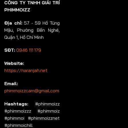
CÔNG TY TNHH GIẢI TRÍ
PHIMMOIZZ
Địa chỉ:
57 - 59 Hồ Tùng
Mậu, Phường Bến Nghé,
Quận 1, Hồ Chí Minh
SĐT:
0946 111 179
Website:
https://naranjah.net
Email:
phimmoizzcam@gmail.com
Hashtags:
#phimmoizz
#phimmoizzz #phimmoiz
#phimmoi #phimmoizznet
#phimmoichill