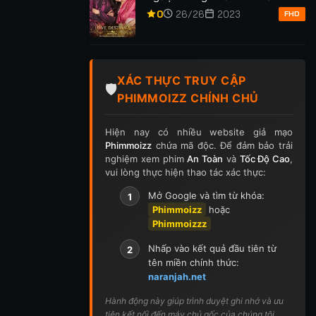
p 255
Tập 256
Tập 257
Tập 258
Tập 259
Anh Phần 2
0
26/26
2023
FHD
p 269
Tập 270
Tập 271
Tập 272
Tập 273
p 283
Tập 284
Tập 285
Tập 286
Tập 287
XÁC THỰC TRUY CẬP
🛡️
PHIMMOIZZ CHÍNH CHỦ
p 297
Tập 298
Tập 299
Tập 300
Tập 301
Hiện nay có nhiều website giả mạo
ập 311
Tập 312
Tập 313
Tập 314
Tập 315
Phimmoizz
chứa mã độc. Để đảm bảo trải
nghiệm xem phim
An Toàn
và
Tốc Độ Cao
,
p 325
Tập 326
Tập 327
Tập 328
Tập 329
vui lòng thực hiện thao tác xác thực:
Mở Google và tìm từ khóa:
1
p 339
Tập 340
Tập 341
Tập 342
Tập 343
Phimmoizz
hoặc
Phimmoizzz
p 353
Tập 354
Tập 355
Tập 356
Tập 357
Nhấp vào kết quả đầu tiên từ
2
p 367
Tập 368
Tập 369
Tập 370
Tập 371
tên miền chính thức:
naranjah.net
ập 381
Tập 382
Tập 383
Tập 384
Tập 385
Hành động này giúp trình duyệt ghi nhớ và ưu
tiên kết nối đến máy chủ gốc của chúng tôi.