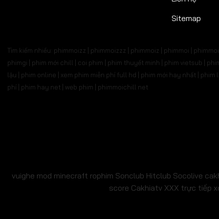
Tập 527
Tập 528
Tập 529
Tập 530
Tập 5
Sitemap
Tập 541
Tập 542
Tập 543
Tập 544
Tập 
Tìm kiếm nhiều: phimmoizz | phimmoizzz | phimmoiz | phimmoi | phimmoi 
Tập 555
Tập 556
Tập 557
Tập 558
Tập 
phimgi | phim mới chill | coi phim | phim thuyết minh | phim vietsub | 
lậu | phim online | xem phim miễn phí full hd | phim mới hay nhất | phi
Tập 569
Tập 570
Tập 571
Tập 572
Tập 
phí | phim hay.net | web phim | phimmoichill net
Tập 583
Tập 584
Tập 585
Tập 586
Tập 
Tập 597
Tập 598
Tập 599
Tập 600
Tập 6
Tập 611
Tập 612
Tập 613
Tập 614
Tập 6
Tập 625
Tập 626
Tập 627
Tập 628
Tập 6
vuighe
mod minecraft
rophim
Sonclub
Hitclub
Socolive
cak
score
Cakhiatv
XXX
trực tiếp x