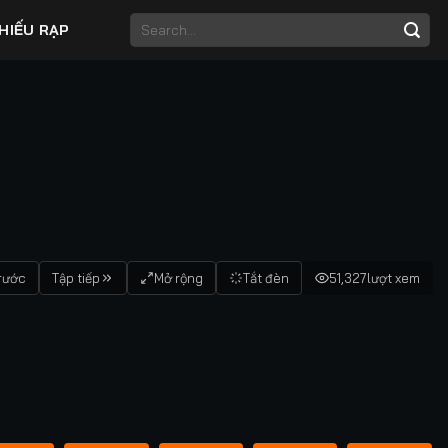
HIẾU RẠP
rước
Tập tiếp
Mở rộng
Tắt đèn
51,327
lượt xem