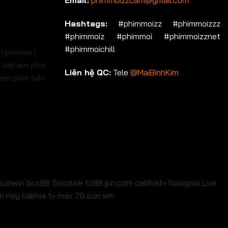
Email:
phimmoizzcam@gmail.com
p 536
Tập 537
Tập 538
Tập 539
Tập 540
Hashtags:
#phimmoizz #phimmoizzz
#phimmoiz #phimmoi #phimmoizznet
p 550
Tập 551
Tập 552
Tập 553
Tập 554
#phimmoichill
| phim mới |
p 564
Tập 565
Tập 566
Tập 567
Tập 568
 | web xem phim
Liên hệ QC:
Tele
@MaiBinhKim
b xem phim miễn
p 578
Tập 579
Tập 580
Tập 581
Tập 582
p 592
Tập 593
Tập 594
Tập 595
Tập 596
p 606
Tập 607
Tập 608
Tập 609
Tập 610
p 620
Tập 621
Tập 622
Tập 623
Tập 624
p 634
Tập 635
Tập 636
Tập 637
Tập 638
sunwin
bcx88
Socolive
fo88.jpn.com
cakhiatv
Nowgoal Live
em nay
cakhia tv
max 79
sun win