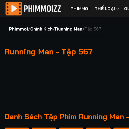
Bỏ
PHIMMOI
THỂ LOẠI
Q
qua
nội
dung
Phimmoi
/
Chính Kịch
/
Running Man
/
Tập 567
Running Man - Tập 567
00:00 / 00:00
Danh Sách Tập Phim Running Man -