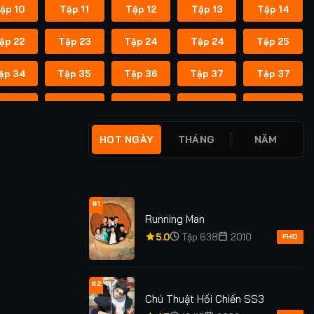
ập 10
Tập 11
Tập 12
Tập 13
Tập 14
ập 22
Tập 23
Tập 24
Tập 24
Tập 25
ập 34
Tập 35
Tập 36
Tập 37
Tập 37
ập 45
Tập 46
Tập 47
Tập 48
Tập 49
ập 55
Tập 55
Tập 56
Tập 56
Tập 57
HOT NGÀY
THÁNG
NĂM
ập 62
Tập 62
Tập 63
Tập 63
Tập 64
ập 69
Tập 69
Tập 70
Tập 70
Tập 71
#1
Running Man
ập 76
Tập 76
Tập 77
Tập 77
Tập 78
5.0
Tập 638
2010
FHD
ập 83
Tập 83
Tập 84
Tập 84
Tập 85
#2
Chú Thuật Hồi Chiến SS3
ập 91
Tập 91
Tập 92
Tập 92
Tập 93