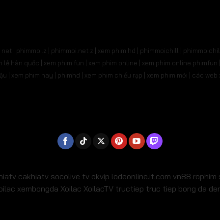
31
Tập 532
Tập 533
Tập 534
Tập 535
Tậ
545
Tập 546
Tập 547
Tập 548
Tập 549
Tậ
net | phimmoi.z | phimmoi.net z |
xem phim hd | phimmoichill | phimmoichil 
559
Tập 560
Tập 561
Tập 562
Tập 563
Tậ
phim lẻ hàn quốc | xem phim fun | xem phim online | xem phim online phimfun
m lậu | xem phim hay | phimhd | xem phim chiếu rạp | xem phim mới | các we
573
Tập 574
Tập 575
Tập 576
Tập 577
Tậ
587
Tập 588
Tập 589
Tập 590
Tập 591
Tậ
01
Tập 602
Tập 603
Tập 604
Tập 605
Tậ
15
Tập 616
Tập 617
Tập 618
Tập 619
Tậ
29
Tập 630
Tập 631
Tập 632
Tập 633
Tậ
hiatv
cakhiatv
socolive tv
okvip
lodeonline.it.com
vn88
rophim
oilac
xembongda Xoilac
XoilacTV tructiep
truc tiep bong da d