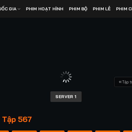
UỐC GIA
PHIM HOẠT HÌNH
PHIM BỘ
PHIM LẺ
PHIM C
Tập t
SERVER 1
 Tập 567