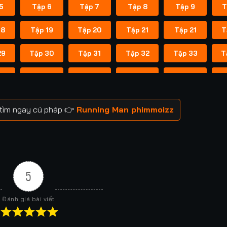
5
Tập 6
Tập 7
Tập 8
Tập 9
T
18
Tập 19
Tập 20
Tập 21
Tập 21
T
29
Tập 30
Tập 31
Tập 32
Tập 33
T
41
Tập 42
Tập 43
Tập 43
Tập 44
T
52
Tập 53
Tập 53
Tập 54
Tập 54
T
 tìm ngay cú pháp 👉
Running Man phimmoizz
59
Tập 60
Tập 60
Tập 61
Tập 61
T
66
Tập 67
Tập 67
Tập 68
Tập 68
T
73
Tập 74
Tập 74
Tập 75
Tập 75
T
5
80
Tập 81
Tập 81
Tập 82
Tập 82
T
Đánh giá bài viết
88
Tập 88
Tập 89
Tập 89
Tập 90
T