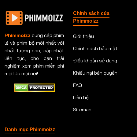
Tập 148
Tập 149
Tập 149
Tập 150
Chính sách của
Tập 151
Tập 151
Tập 152
Tập 153
Phimmoizz
Tập 153
Tập 154
Tập 154
Tập 155
Phimmoizz
cung cấp phim
Giới thiệu
lẻ và phim bộ mới nhất với
Tập 156
Tập 157
Tập 157
Tập 158
Chính sách bảo mật
chất lượng cao, cập nhật
Tập 159
Tập 159
Tập 160
Tập 161
liên tục, cho bạn trải
Điều khoản sử dụng
nghiệm xem phim miễn phí
Tập 161
Tập 162
Tập 163
Tập 164
Khiếu nại bản quyền
mọi lúc mọi nơi!
FAQ
Tập 164
Tập 165
Tập 165
Tập 166
Liên hệ
Tập 166
Tập 167
Tập 168
Tập 169
Sitemap
Tập 170
Tập 171
Tập 171
Tập 172
Tập 173
Tập 173
Tập 174
Tập 174
Danh mục Phimmoizz