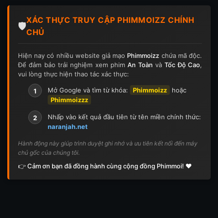
Tập 124
Tập 124
Tập 125
Tập 125
XÁC THỰC TRUY CẬP PHIMMOIZZ CHÍNH
Tập 126
Tập 126
Tập 127
Tập 127
🛡️
CHỦ
Tập 128
Tập 128
Tập 129
Tập 129
Hiện nay có nhiều website giả mạo
Phimmoizz
chứa mã độc.
Để đảm bảo trải nghiệm xem phim
An Toàn
và
Tốc Độ Cao
,
Tập 130
Tập 130
Tập 131
Tập 131
vui lòng thực hiện thao tác xác thực:
Tập 132
Tập 132
Tập 133
Tập 133
Mở Google và tìm từ khóa:
Phimmoizz
hoặc
1
Phimmoizzz
Tập 134
Tập 134
Tập 135
Tập 136
Nhấp vào kết quả đầu tiên từ tên miền chính thức:
2
naranjah.net
Tập 137
Tập 138
Tập 139
Tập 140
Hành động này giúp trình duyệt ghi nhớ và ưu tiên kết nối đến máy
chủ gốc của chúng tôi.
Tập 141
Tập 142
Tập 143
Tập 143
👉 Cảm ơn bạn đã đồng hành cùng cộng đồng Phimmoi! ❤️
Tập 144
Tập 144
Tập 145
Tập 145
Tập 146
Tập 146
Tập 147
Tập 148