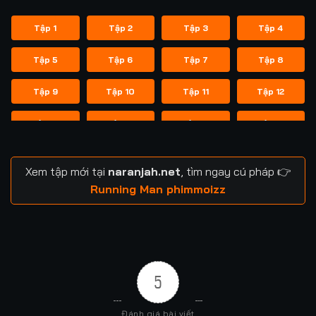
Tập 1
Tập 2
Tập 3
Tập 4
Tập 5
Tập 6
Tập 7
Tập 8
Tập 9
Tập 10
Tập 11
Tập 12
Tập 13
Tập 14
Tập 14
Tập 15
Tập 16
Tập 17
Tập 18
Tập 19
Xem tập mới tại
naranjah.net
, tìm ngay cú pháp 👉
Tập 20
Tập 21
Tập 21
Tập 22
Running Man phimmoizz
Tập 23
Tập 24
Tập 24
Tập 25
Tập 26
Tập 27
Tập 28
Tập 29
5
Tập 29
Tập 30
Tập 31
Tập 32
Đánh giá bài viết
Tập 33
Tập 34
Tập 35
Tập 36