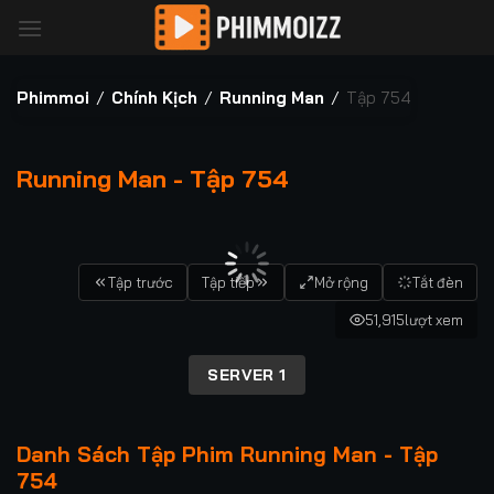
Bỏ
qua
nội
dung
Phimmoi
/
Chính Kịch
/
Running Man
/
Tập 754
Running Man - Tập 754
00:00 / 00:00
Tập trước
Tập tiếp
Mở rộng
Tắt đèn
51,915
lượt xem
SERVER 1
Danh Sách Tập Phim Running Man - Tập
754