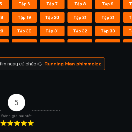
5
Tập 6
Tập 7
Tập 8
Tập 9
T
18
Tập 19
Tập 20
Tập 21
Tập 21
T
29
Tập 30
Tập 31
Tập 32
Tập 33
T
41
Tập 42
Tập 43
Tập 43
Tập 44
T
52
Tập 53
Tập 53
Tập 54
Tập 54
T
 tìm ngay cú pháp 👉
Running Man phimmoizz
59
Tập 60
Tập 60
Tập 61
Tập 61
T
66
Tập 67
Tập 67
Tập 68
Tập 68
T
73
Tập 74
Tập 74
Tập 75
Tập 75
T
5
80
Tập 81
Tập 81
Tập 82
Tập 82
T
Đánh giá bài viết
88
Tập 88
Tập 89
Tập 89
Tập 90
T