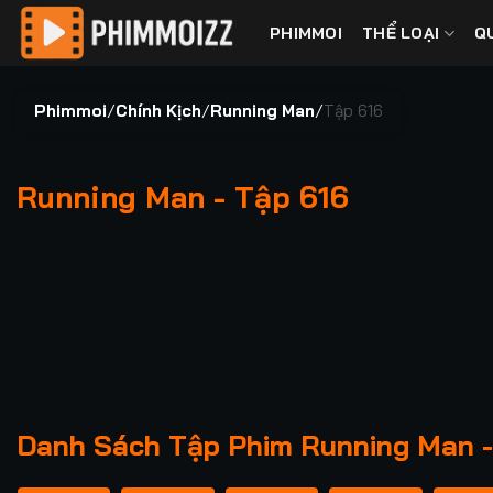
Bỏ
PHIMMOI
THỂ LOẠI
Q
qua
nội
dung
Phimmoi
/
Chính Kịch
/
Running Man
/
Tập 616
Running Man - Tập 616
00:00 / 00:00
Danh Sách Tập Phim Running Man -