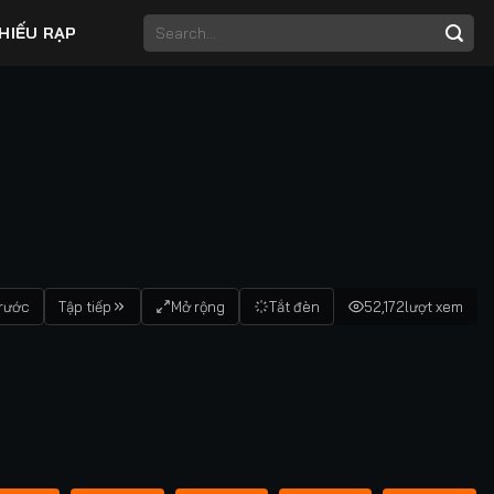
HIẾU RẠP
trước
Tập tiếp
Mở rộng
Tắt đèn
52,172
lượt xem