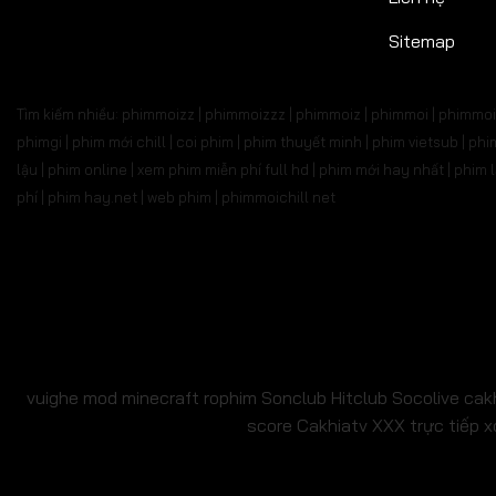
Tập 527
Tập 528
Tập 529
Tập 530
Tập 5
Sitemap
Tập 541
Tập 542
Tập 543
Tập 544
Tập 
Tìm kiếm nhiều: phimmoizz | phimmoizzz | phimmoiz | phimmoi | phimmoi 
Tập 555
Tập 556
Tập 557
Tập 558
Tập 
phimgi | phim mới chill | coi phim | phim thuyết minh | phim vietsub | 
lậu | phim online | xem phim miễn phí full hd | phim mới hay nhất | phi
Tập 569
Tập 570
Tập 571
Tập 572
Tập 
phí | phim hay.net | web phim | phimmoichill net
Tập 583
Tập 584
Tập 585
Tập 586
Tập 
Tập 597
Tập 598
Tập 599
Tập 600
Tập 6
Tập 611
Tập 612
Tập 613
Tập 614
Tập 6
Tập 625
Tập 626
Tập 627
Tập 628
Tập 6
vuighe
mod minecraft
rophim
Sonclub
Hitclub
Socolive
cak
score
Cakhiatv
XXX
trực tiếp x