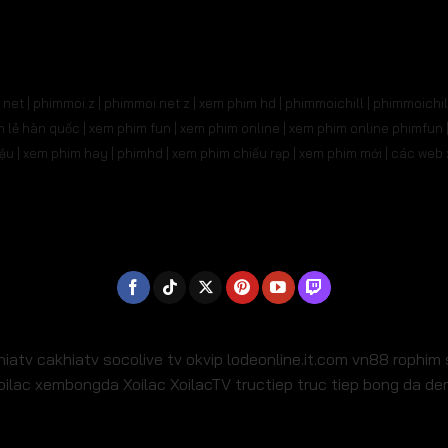
31
Tập 532
Tập 533
Tập 534
Tập 535
Tậ
545
Tập 546
Tập 547
Tập 548
Tập 549
Tậ
net | phimmoi.z | phimmoi.net z |
xem phim hd | phimmoichill | phimmoichil 
559
Tập 560
Tập 561
Tập 562
Tập 563
Tậ
phim lẻ hàn quốc | xem phim fun | xem phim online | xem phim online phimfun
m lậu | xem phim hay | phimhd | xem phim chiếu rạp | xem phim mới | các we
573
Tập 574
Tập 575
Tập 576
Tập 577
Tậ
587
Tập 588
Tập 589
Tập 590
Tập 591
Tậ
01
Tập 602
Tập 603
Tập 604
Tập 605
Tậ
15
Tập 616
Tập 617
Tập 618
Tập 619
Tậ
29
Tập 630
Tập 631
Tập 632
Tập 633
Tậ
hiatv
cakhiatv
socolive tv
okvip
lodeonline.it.com
vn88
rophim
oilac
xembongda Xoilac
XoilacTV tructiep
truc tiep bong da d