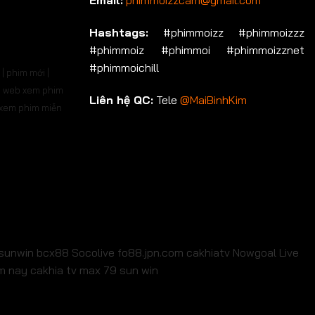
Email:
phimmoizzcam@gmail.com
p 536
Tập 537
Tập 538
Tập 539
Tập 540
Hashtags:
#phimmoizz #phimmoizzz
#phimmoiz #phimmoi #phimmoizznet
p 550
Tập 551
Tập 552
Tập 553
Tập 554
#phimmoichill
| phim mới |
p 564
Tập 565
Tập 566
Tập 567
Tập 568
 | web xem phim
Liên hệ QC:
Tele
@MaiBinhKim
b xem phim miễn
p 578
Tập 579
Tập 580
Tập 581
Tập 582
p 592
Tập 593
Tập 594
Tập 595
Tập 596
p 606
Tập 607
Tập 608
Tập 609
Tập 610
p 620
Tập 621
Tập 622
Tập 623
Tập 624
p 634
Tập 635
Tập 636
Tập 637
Tập 638
sunwin
bcx88
Socolive
fo88.jpn.com
cakhiatv
Nowgoal Live
em nay
cakhia tv
max 79
sun win