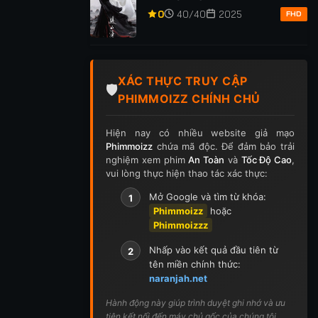
p 255
Tập 256
Tập 257
Tập 258
Tập 259
0
40/40
2025
FHD
p 269
Tập 270
Tập 271
Tập 272
Tập 273
p 283
Tập 284
Tập 285
Tập 286
Tập 287
XÁC THỰC TRUY CẬP
🛡️
PHIMMOIZZ CHÍNH CHỦ
p 297
Tập 298
Tập 299
Tập 300
Tập 301
Hiện nay có nhiều website giả mạo
ập 311
Tập 312
Tập 313
Tập 314
Tập 315
Phimmoizz
chứa mã độc. Để đảm bảo trải
nghiệm xem phim
An Toàn
và
Tốc Độ Cao
,
p 325
Tập 326
Tập 327
Tập 328
Tập 329
vui lòng thực hiện thao tác xác thực:
Mở Google và tìm từ khóa:
1
p 339
Tập 340
Tập 341
Tập 342
Tập 343
Phimmoizz
hoặc
Phimmoizzz
p 353
Tập 354
Tập 355
Tập 356
Tập 357
Nhấp vào kết quả đầu tiên từ
2
p 367
Tập 368
Tập 369
Tập 370
Tập 371
tên miền chính thức:
naranjah.net
ập 381
Tập 382
Tập 383
Tập 384
Tập 385
Hành động này giúp trình duyệt ghi nhớ và ưu
tiên kết nối đến máy chủ gốc của chúng tôi.