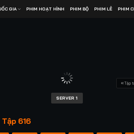
UỐC GIA
PHIM HOẠT HÌNH
PHIM BỘ
PHIM LẺ
PHIM C
Tập 
SERVER 1
 Tập 616