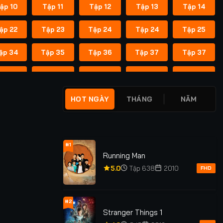
ập 10
Tập 11
Tập 12
Tập 13
Tập 14
ập 22
Tập 23
Tập 24
Tập 24
Tập 25
ập 34
Tập 35
Tập 36
Tập 37
Tập 37
ập 45
Tập 46
Tập 47
Tập 48
Tập 49
ập 55
Tập 55
Tập 56
Tập 56
Tập 57
HOT NGÀY
THÁNG
NĂM
ập 62
Tập 62
Tập 63
Tập 63
Tập 64
ập 69
Tập 69
Tập 70
Tập 70
Tập 71
#1
Running Man
ập 76
Tập 76
Tập 77
Tập 77
Tập 78
5.0
Tập 638
2010
FHD
ập 83
Tập 83
Tập 84
Tập 84
Tập 85
#2
Stranger Things 1
ập 91
Tập 91
Tập 92
Tập 92
Tập 93