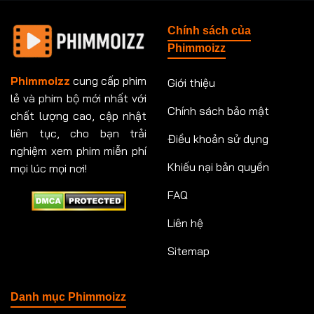
Tập 148
Tập 149
Tập 149
Tập 150
Chính sách của
Tập 151
Tập 151
Tập 152
Tập 153
Phimmoizz
Tập 153
Tập 154
Tập 154
Tập 155
Phimmoizz
cung cấp phim
Giới thiệu
lẻ và phim bộ mới nhất với
Tập 156
Tập 157
Tập 157
Tập 158
Chính sách bảo mật
chất lượng cao, cập nhật
Tập 159
Tập 159
Tập 160
Tập 161
liên tục, cho bạn trải
Điều khoản sử dụng
nghiệm xem phim miễn phí
Tập 161
Tập 162
Tập 163
Tập 164
Khiếu nại bản quyền
mọi lúc mọi nơi!
FAQ
Tập 164
Tập 165
Tập 165
Tập 166
Liên hệ
Tập 166
Tập 167
Tập 168
Tập 169
Sitemap
Tập 170
Tập 171
Tập 171
Tập 172
Tập 173
Tập 173
Tập 174
Tập 174
Danh mục Phimmoizz