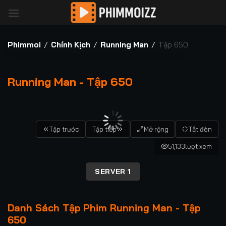
Bỏ
qua
nội
dung
Phimmoi
/
Chính Kịch
/
Running Man
/
Tập 650
Running Man - Tập 650
00:00 / 00:00
Tập trước
Tập tiếp
Mở rộng
Tắt đèn
51,133
lượt xem
SERVER 1
Danh Sách Tập Phim Running Man - Tập
650