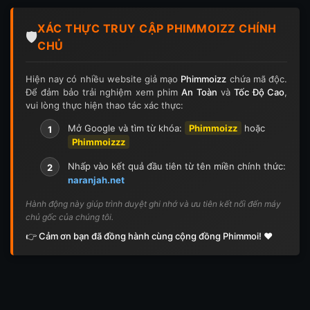
Tập 124
Tập 124
Tập 125
Tập 125
XÁC THỰC TRUY CẬP PHIMMOIZZ CHÍNH
Tập 126
Tập 126
Tập 127
Tập 127
🛡️
CHỦ
Tập 128
Tập 128
Tập 129
Tập 129
Hiện nay có nhiều website giả mạo
Phimmoizz
chứa mã độc.
Để đảm bảo trải nghiệm xem phim
An Toàn
và
Tốc Độ Cao
,
Tập 130
Tập 130
Tập 131
Tập 131
vui lòng thực hiện thao tác xác thực:
Tập 132
Tập 132
Tập 133
Tập 133
Mở Google và tìm từ khóa:
Phimmoizz
hoặc
1
Phimmoizzz
Tập 134
Tập 134
Tập 135
Tập 136
Nhấp vào kết quả đầu tiên từ tên miền chính thức:
2
naranjah.net
Tập 137
Tập 138
Tập 139
Tập 140
Hành động này giúp trình duyệt ghi nhớ và ưu tiên kết nối đến máy
chủ gốc của chúng tôi.
Tập 141
Tập 142
Tập 143
Tập 143
👉 Cảm ơn bạn đã đồng hành cùng cộng đồng Phimmoi! ❤️
Tập 144
Tập 144
Tập 145
Tập 145
Tập 146
Tập 146
Tập 147
Tập 148