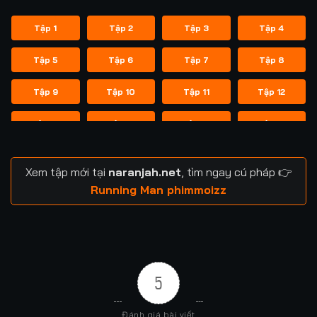
Tập 1
Tập 2
Tập 3
Tập 4
Tập 5
Tập 6
Tập 7
Tập 8
Tập 9
Tập 10
Tập 11
Tập 12
Tập 13
Tập 14
Tập 14
Tập 15
Tập 16
Tập 17
Tập 18
Tập 19
Xem tập mới tại
naranjah.net
, tìm ngay cú pháp 👉
Tập 20
Tập 21
Tập 21
Tập 22
Running Man phimmoizz
Tập 23
Tập 24
Tập 24
Tập 25
Tập 26
Tập 27
Tập 28
Tập 29
5
Tập 29
Tập 30
Tập 31
Tập 32
Đánh giá bài viết
Tập 33
Tập 34
Tập 35
Tập 36