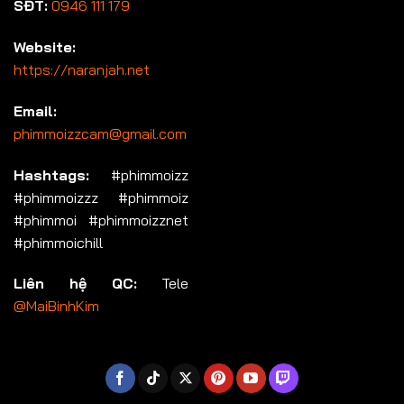
SĐT:
0946 111 179
Website:
https://naranjah.net
Email:
phimmoizzcam@gmail.com
Hashtags:
#phimmoizz
#phimmoizzz #phimmoiz
#phimmoi #phimmoizznet
#phimmoichill
Liên hệ QC:
Tele
@MaiBinhKim