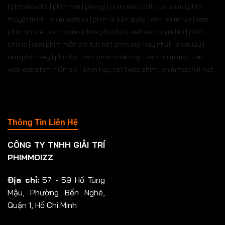
| phimmoichil | phim mới | phimgi | phim mới chill | coi phim | phim
thuyết minh | phim vietsub | phim lẻ hàn quốc | xem phim fun | xem
phim online | xem phim online phimfun | web xem phim lậu | phim
online | xem phim miễn phí full hd | phim mới hay nhất | phim lậu |
xem phim hay | phimhd | xem phim chiếu rạp | xem phim mới | các
web xem phim miễn phí | phim hay.net | web phim | phimmoichill net
Thông Tin Liên Hệ
CÔNG TY TNHH GIẢI TRÍ
PHIMMOIZZ
Địa chỉ:
57 - 59 Hồ Tùng
Mậu, Phường Bến Nghé,
Quận 1, Hồ Chí Minh