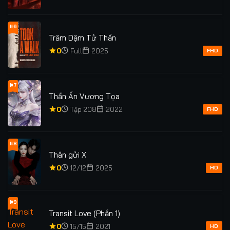
#6
Trăm Dặm Tử Thần
0
Full
2025
FHD
#7
Thần Ấn Vương Tọa
0
Tập 208
2022
FHD
#8
Thân gửi X
0
12/12
2025
HD
#9
Transit Love (Phần 1)
0
15/15
2021
HD