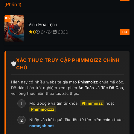
#10
Vinh Hoa Lệnh
0
24/24
2026
HD
XÁC THỰC TRUY CẬP PHIMMOIZZ CHÍNH
🛡️
CHỦ
Hiện nay có nhiều website giả mạo
Phimmoizz
chứa mã độc.
Để đảm bảo trải nghiệm xem phim
An Toàn
và
Tốc Độ Cao
,
vui lòng thực hiện thao tác xác thực:
Mở Google và tìm từ khóa:
Phimmoizz
hoặc
1
Phimmoizzz
Nhấp vào kết quả đầu tiên từ tên miền chính thức:
2
naranjah.net