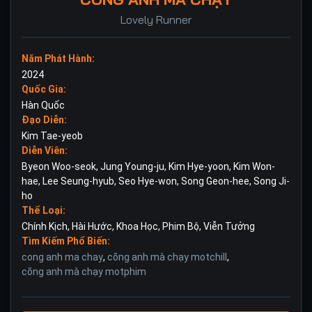
Lovely Runner
Năm Phát Hành:
2024
Quốc Gia:
Hàn Quốc
Đạo Diễn:
Kim Tae-yeob
Diễn Viên:
Byeon Woo-seok
,
Jung Young-ju
,
Kim Hye-yoon
,
Kim Won-
hae
,
Lee Seung-hyub
,
Seo Hye-won
,
Song Geon-hee
,
Song Ji-
ho
Thể Loại:
Chính Kịch
,
Hài Hước
,
Khoa Học
,
Phim Bộ
,
Viễn Tưởng
Tìm Kiếm Phổ Biến:
cong anh ma chay
,
cõng anh mà chạy motchill
,
cõng anh mà chạy motphim