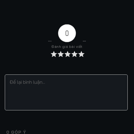
0
Đánh giá bài viết
0
GÓP Ý