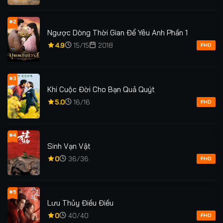
#2
Ngược Dòng Thời Gian Để Yêu Anh Phần 1
4.9
15/15
2018
FHD
#3
Khi Cuộc Đời Cho Bạn Quả Quýt
5.0
16/16
FHD
#4
Sinh Vạn Vật
0
36/36
FHD
#5
Lưu Thủy Điều Điều
0
40/40
FHD