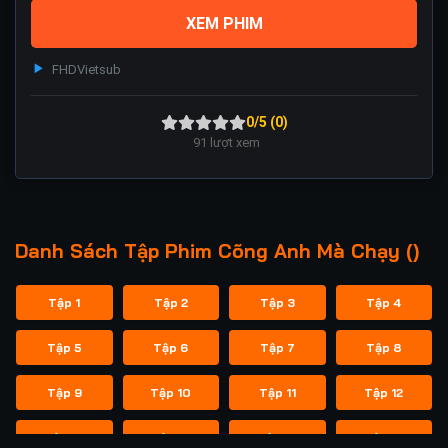
XEM PHIM
FHD
Vietsub
0/5 (0)
91
lượt xem
Danh Sách Tập Phim Cõng Anh Mà Chạy ()
Tập 1
Tập 2
Tập 3
Tập 4
Tập 5
Tập 6
Tập 7
Tập 8
Tập 9
Tập 10
Tập 11
Tập 12
Tập 13
Tập 14
Tập 15
Tập 16