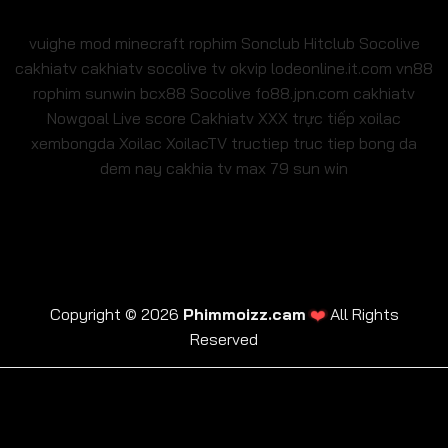
vuighe
mod minecraft
rophim
Sonclub
Hitclub
Socolive
cakhiatv
cakhiatv
socolive tv
okvip
lodeonline.it.com
vn88
rophim
sunwin
bcx88
Socolive
fo88.jpn.com
cakhiatv
Nowgoal Live score
Cakhiatv
XXX
trực tiếp xoilac
xembongda Xoilac
XoilacTV tructiep
truc tiep bong da
dem nay
cakhia tv
max 79
sun win
❤️
Copyright © 2026
Phimmoizz.cam
All Rights
Reserved
trực tiếp xoilac
xembongda Xoilac
XoilacTV tructiep
cakhia tv