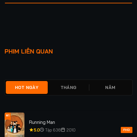
Lượt xem: 525
Lượt xem: 814
TRĂM DẶM TỬ THẦN
KHÓ DỖ DÀNH
PHIM LIÊN QUAN
★
0
FULL
★
0
TẬP 33/33
HOT NGÀY
THÁNG
NĂM
#1
Running Man
5.0
Tập 638
2010
FHD