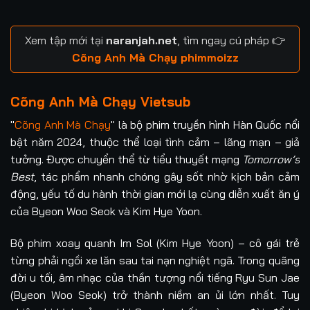
Xem tập mới tại
naranjah.net
, tìm ngay cú pháp 👉
Cõng Anh Mà Chạy phimmoizz
Cõng Anh Mà Chạy Vietsub
"
Cõng Anh Mà Chạy
" là bộ phim truyền hình Hàn Quốc nổi
bật năm 2024, thuộc thể loại tình cảm – lãng mạn – giả
tưởng. Được chuyển thể từ tiểu thuyết mạng
Tomorrow’s
Best
, tác phẩm nhanh chóng gây sốt nhờ kịch bản cảm
động, yếu tố du hành thời gian mới lạ cùng diễn xuất ăn ý
của Byeon Woo Seok và Kim Hye Yoon.
Bộ phim xoay quanh Im Sol (Kim Hye Yoon) – cô gái trẻ
từng phải ngồi xe lăn sau tai nạn nghiệt ngã. Trong quãng
đời u tối, âm nhạc của thần tượng nổi tiếng Ryu Sun Jae
(Byeon Woo Seok) trở thành niềm an ủi lớn nhất. Tuy