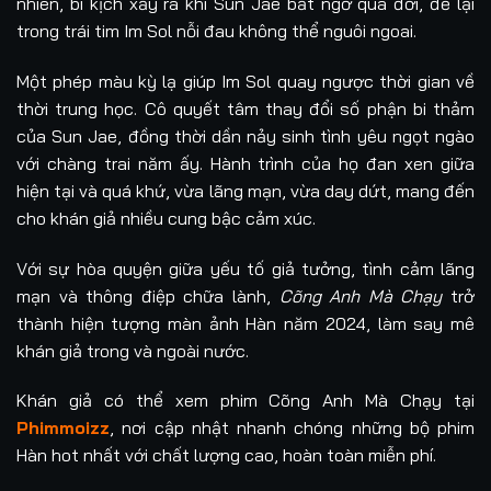
nhiên, bi kịch xảy ra khi Sun Jae bất ngờ qua đời, để lại
trong trái tim Im Sol nỗi đau không thể nguôi ngoai.
Một phép màu kỳ lạ giúp Im Sol quay ngược thời gian về
thời trung học. Cô quyết tâm thay đổi số phận bi thảm
của Sun Jae, đồng thời dần nảy sinh tình yêu ngọt ngào
với chàng trai năm ấy. Hành trình của họ đan xen giữa
hiện tại và quá khứ, vừa lãng mạn, vừa day dứt, mang đến
cho khán giả nhiều cung bậc cảm xúc.
Với sự hòa quyện giữa yếu tố giả tưởng, tình cảm lãng
mạn và thông điệp chữa lành,
Cõng Anh Mà Chạy
trở
thành hiện tượng màn ảnh Hàn năm 2024, làm say mê
khán giả trong và ngoài nước.
Khán giả có thể xem phim Cõng Anh Mà Chạy tại
Phimmoizz
, nơi cập nhật nhanh chóng những bộ phim
Hàn hot nhất với chất lượng cao, hoàn toàn miễn phí.