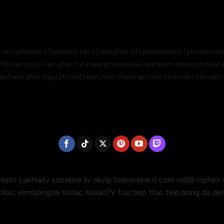
31
Tập 532
Tập 533
Tập 534
Tập 535
Tậ
545
Tập 546
Tập 547
Tập 548
Tập 549
Tậ
net | phimmoi.z | phimmoi.net z |
xem phim hd | phimmoichill | phimmoichil 
559
Tập 560
Tập 561
Tập 562
Tập 563
Tậ
phim lẻ hàn quốc | xem phim fun | xem phim online | xem phim online phimfun
m lậu | xem phim hay | phimhd | xem phim chiếu rạp | xem phim mới | các we
573
Tập 574
Tập 575
Tập 576
Tập 577
Tậ
587
Tập 588
Tập 589
Tập 590
Tập 591
Tậ
01
Tập 602
Tập 603
Tập 604
Tập 605
Tậ
15
Tập 616
Tập 617
Tập 618
Tập 619
Tậ
29
Tập 630
Tập 631
Tập 632
Tập 633
Tậ
hiatv
cakhiatv
socolive tv
okvip
lodeonline.it.com
vn88
rophim
oilac
xembongda Xoilac
XoilacTV tructiep
truc tiep bong da d