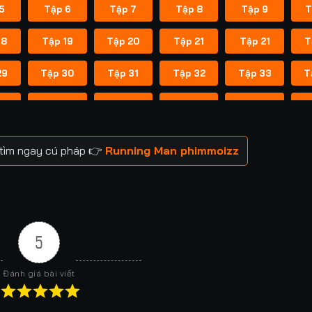
5
Tập 6
Tập 7
Tập 8
Tập 9
T
18
Tập 19
Tập 20
Tập 21
Tập 21
T
29
Tập 30
Tập 31
Tập 32
Tập 33
T
41
Tập 42
Tập 43
Tập 43
Tập 44
T
52
Tập 53
Tập 53
Tập 54
Tập 54
T
 tìm ngay cú pháp 👉
Running Man phimmoizz
59
Tập 60
Tập 60
Tập 61
Tập 61
T
66
Tập 67
Tập 67
Tập 68
Tập 68
T
73
Tập 74
Tập 74
Tập 75
Tập 75
T
5
80
Tập 81
Tập 81
Tập 82
Tập 82
T
Đánh giá bài viết
88
Tập 88
Tập 89
Tập 89
Tập 90
T