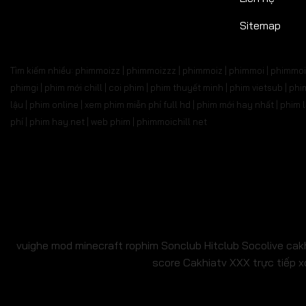
Tập 527
Tập 528
Tập 529
Tập 530
Tập 5
Sitemap
Tập 541
Tập 542
Tập 543
Tập 544
Tập 
Tìm kiếm nhiều: phimmoizz | phimmoizzz | phimmoiz | phimmoi | phimmoi 
Tập 555
Tập 556
Tập 557
Tập 558
Tập 
phimgi | phim mới chill | coi phim | phim thuyết minh | phim vietsub | 
lậu | phim online | xem phim miễn phí full hd | phim mới hay nhất | phi
Tập 569
Tập 570
Tập 571
Tập 572
Tập 
phí | phim hay.net | web phim | phimmoichill net
Tập 583
Tập 584
Tập 585
Tập 586
Tập 
Tập 597
Tập 598
Tập 599
Tập 600
Tập 6
Tập 611
Tập 612
Tập 613
Tập 614
Tập 6
Tập 625
Tập 626
Tập 627
Tập 628
Tập 6
vuighe
mod minecraft
rophim
Sonclub
Hitclub
Socolive
cak
score
Cakhiatv
XXX
trực tiếp x