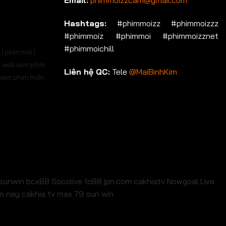
Email:
phimmoizzcam@gmail.com
p 536
Tập 537
Tập 538
Tập 539
Tập 540
Hashtags:
#phimmoizz #phimmoizzz
#phimmoiz #phimmoi #phimmoizznet
p 550
Tập 551
Tập 552
Tập 553
Tập 554
#phimmoichill
| phim mới |
p 564
Tập 565
Tập 566
Tập 567
Tập 568
 | web xem phim
Liên hệ QC:
Tele
@MaiBinhKim
b xem phim miễn
p 578
Tập 579
Tập 580
Tập 581
Tập 582
p 592
Tập 593
Tập 594
Tập 595
Tập 596
p 606
Tập 607
Tập 608
Tập 609
Tập 610
p 620
Tập 621
Tập 622
Tập 623
Tập 624
p 634
Tập 635
Tập 636
Tập 637
Tập 638
sunwin
bcx88
Socolive
fo88.jpn.com
cakhiatv
Nowgoal Live
em nay
cakhia tv
max 79
sun win