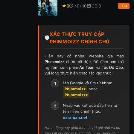
p 255
Tập 256
Tập 257
Tập 258
Tập 259
0
46/46
2019
FHD
p 269
Tập 270
Tập 271
Tập 272
Tập 273
p 283
Tập 284
Tập 285
Tập 286
Tập 287
XÁC THỰC TRUY CẬP
🛡️
PHIMMOIZZ CHÍNH CHỦ
p 297
Tập 298
Tập 299
Tập 300
Tập 301
Hiện nay có nhiều website giả mạo
ập 311
Tập 312
Tập 313
Tập 314
Tập 315
Phimmoizz
chứa mã độc. Để đảm bảo trải
nghiệm xem phim
An Toàn
và
Tốc Độ Cao
,
p 325
Tập 326
Tập 327
Tập 328
Tập 329
vui lòng thực hiện thao tác xác thực:
Mở Google và tìm từ khóa:
1
p 339
Tập 340
Tập 341
Tập 342
Tập 343
Phimmoizz
hoặc
Phimmoizzz
p 353
Tập 354
Tập 355
Tập 356
Tập 357
Nhấp vào kết quả đầu tiên từ
2
p 367
Tập 368
Tập 369
Tập 370
Tập 371
tên miền chính thức:
naranjah.net
ập 381
Tập 382
Tập 383
Tập 384
Tập 385
Hành động này giúp trình duyệt ghi nhớ và ưu
tiên kết nối đến máy chủ gốc của chúng tôi.