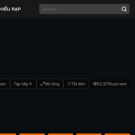
HIẾU RẠP
rước
Tập tiếp
Mở rộng
Tắt đèn
52,979
lượt xem