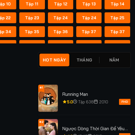
ập 10
Tập 11
Tập 12
Tập 13
Tập 14
ập 22
Tập 23
Tập 24
Tập 24
Tập 25
ập 34
Tập 35
Tập 36
Tập 37
Tập 37
ập 45
Tập 46
Tập 47
Tập 48
Tập 49
ập 55
Tập 55
Tập 56
Tập 56
Tập 57
HOT NGÀY
THÁNG
NĂM
ập 62
Tập 62
Tập 63
Tập 63
Tập 64
ập 69
Tập 69
Tập 70
Tập 70
Tập 71
#1
Running Man
ập 76
Tập 76
Tập 77
Tập 77
Tập 78
5.0
Tập 638
2010
FHD
ập 83
Tập 83
Tập 84
Tập 84
Tập 85
#2
Ngược Dòng Thời Gian Để Yêu
ập 91
Tập 91
Tập 92
Tập 92
Tập 93
Anh Phần 1