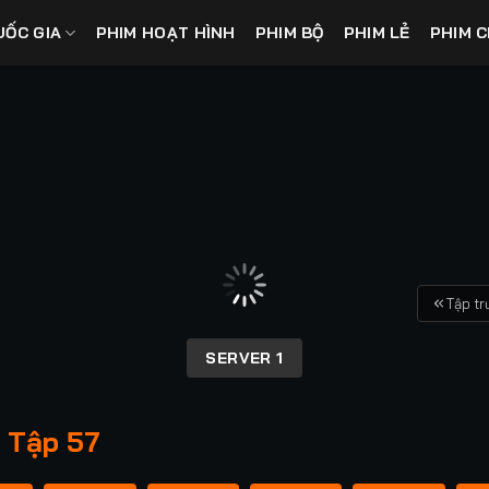
UỐC GIA
PHIM HOẠT HÌNH
PHIM BỘ
PHIM LẺ
PHIM C
Tập t
SERVER 1
 Tập 57