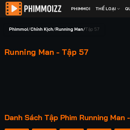
Bỏ
PHIMMOI
THỂ LOẠI
Q
qua
nội
dung
Phimmoi
/
Chính Kịch
/
Running Man
/
Tập 57
Running Man - Tập 57
00:00 / 00:00
Danh Sách Tập Phim Running Man -