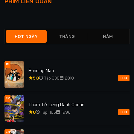
PHIM LIÊN QUAN
TẬN
CỦA TRĂNG
★
0
FULL
★
0
TẬP 12/12
HOT NGÀY
THÁNG
NĂM
#1
Running Man
5.0
Tập 638
2010
FHD
#2
Thám Tử Lừng Danh Conan
0
Tập 1185
1996
FHD
#3