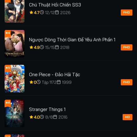
Chú Thuật Hồi Chiến SS3
4.7
12/12
2026
FHD
#4
Ngược Dòng Thời Gian Để Yêu Anh Phần 1
4.9
15/15
2018
FHD
#5
One Piece - Đảo Hải Tặc
0
Tập 1172
1999
FHD
#6
Stranger Things 1
4.0
8/8
2016
HD