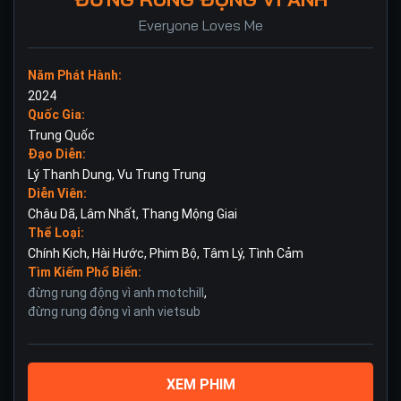
Everyone Loves Me
Năm Phát Hành:
2024
Quốc Gia:
Trung Quốc
Đạo Diễn:
Lý Thanh Dung
,
Vu Trung Trung
Diễn Viên:
Châu Dã
,
Lâm Nhất
,
Thang Mộng Giai
Thể Loại:
Chính Kịch
,
Hài Hước
,
Phim Bộ
,
Tâm Lý
,
Tình Cảm
Tìm Kiếm Phổ Biến:
đừng rung động vì anh motchill
,
đừng rung động vì anh vietsub
XEM PHIM