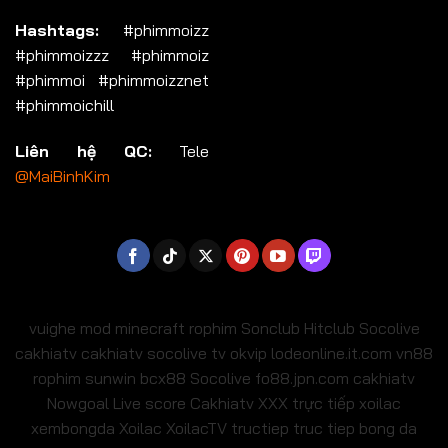
Hashtags:
#phimmoizz
#phimmoizzz #phimmoiz
#phimmoi #phimmoizznet
#phimmoichill
Liên hệ QC:
Tele
@MaiBinhKim
vuighe
mod minecraft
rophim
Sonclub
Hitclub
Socolive
cakhiatv
cakhiatv
socolive tv
okvip
lodeonline.it.com
vn88
rophim
sunwin
bcx88
Socolive
fo88.jpn.com
cakhiatv
Nowgoal Live score
Cakhiatv
XXX
trực tiếp xoilac
xembongda Xoilac
XoilacTV tructiep
truc tiep bong da