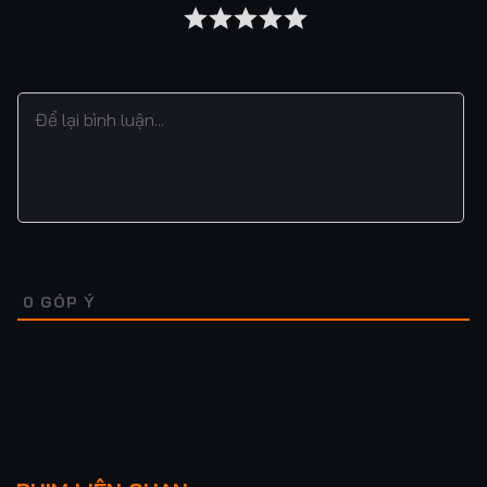
0
GÓP Ý
Lượt xem: 262
Lượt xem: 78
EXIT 8: GA TÀU VÔ
HẮC NGUYỆT TẾ ĐÀN