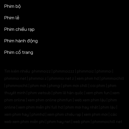
Phim bộ
Phim lẻ
Phim chiếu rạp
Phim hành động
Phim cổ trang
Tìm kiếm nhiều: phimmoizz | phimmoizzz | phimmoiz | phimmoi |
phimmoi net | phimmoi.z | phimmoi.net z |
xem phim hd | phimmoichill
| phimmoichil | phim mới | phimgi | phim mới chill | coi phim | phim
thuyết minh | phim vietsub | phim lẻ hàn quốc | xem phim fun | xem
phim online | xem phim online phimfun | web xem phim lậu | phim
online | xem phim miễn phí full hd | phim mới hay nhất | phim lậu |
xem phim hay | phimhd | xem phim chiếu rạp | xem phim mới | các
web xem phim miễn phí | phim hay.net | web phim | phimmoichill net