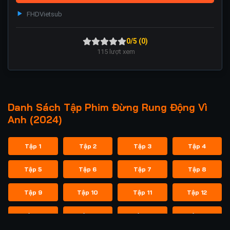
FHD
Vietsub
0/5 (0)
115
lượt xem
Danh Sách Tập Phim Đừng Rung Động Vì
Anh (2024)
Tập 1
Tập 2
Tập 3
Tập 4
Tập 5
Tập 6
Tập 7
Tập 8
Tập 9
Tập 10
Tập 11
Tập 12
Tập 13
Tập 14
Tập 15
Tập 16