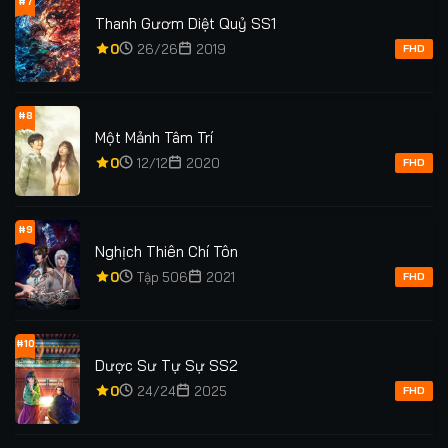
#7
Thanh Gươm Diệt Quỷ SS1
0
26/26
2019
FHD
#8
Một Mảnh Tâm Trí
0
12/12
2020
FHD
#9
Nghịch Thiên Chí Tôn
0
Tập 506
2021
FHD
#10
Dược Sư Tự Sự SS2
0
24/24
2025
FHD