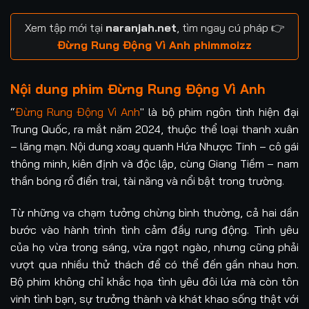
Tập 17
Tập 18
Tập 19
Tập 20
Xem tập mới tại
naranjah.net
, tìm ngay cú pháp 👉
Tập 21
Tập 22
Tập 23
Tập 24
Đừng Rung Động Vì Anh phimmoizz
Nội dung phim Đừng Rung Động Vì Anh
“
Đừng Rung Động Vì Anh
" là bộ phim ngôn tình hiện đại
Trung Quốc, ra mắt năm 2024, thuộc thể loại thanh xuân
– lãng mạn. Nội dung xoay quanh Hứa Nhược Tinh – cô gái
thông minh, kiên định và độc lập, cùng Giang Tiềm – nam
thần bóng rổ điển trai, tài năng và nổi bật trong trường.
Từ những va chạm tưởng chừng bình thường, cả hai dần
bước vào hành trình tình cảm đầy rung động. Tình yêu
của họ vừa trong sáng, vừa ngọt ngào, nhưng cũng phải
vượt qua nhiều thử thách để có thể đến gần nhau hơn.
Bộ phim không chỉ khắc họa tình yêu đôi lứa mà còn tôn
vinh tình bạn, sự trưởng thành và khát khao sống thật với