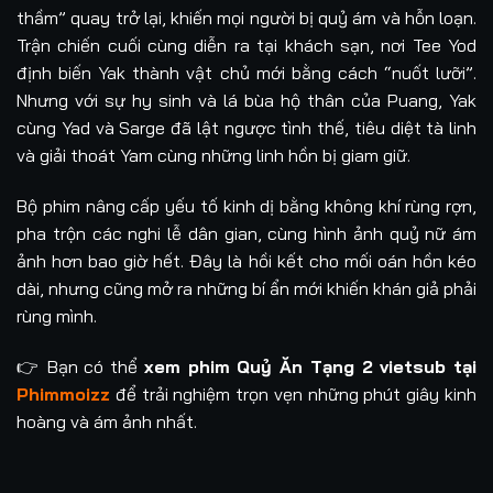
thầm” quay trở lại, khiến mọi người bị quỷ ám và hỗn loạn.
Trận chiến cuối cùng diễn ra tại khách sạn, nơi Tee Yod
định biến Yak thành vật chủ mới bằng cách “nuốt lưỡi”.
Nhưng với sự hy sinh và lá bùa hộ thân của Puang, Yak
cùng Yad và Sarge đã lật ngược tình thế, tiêu diệt tà linh
và giải thoát Yam cùng những linh hồn bị giam giữ.
Bộ phim nâng cấp yếu tố kinh dị bằng không khí rùng rợn,
pha trộn các nghi lễ dân gian, cùng hình ảnh quỷ nữ ám
ảnh hơn bao giờ hết. Đây là hồi kết cho mối oán hồn kéo
dài, nhưng cũng mở ra những bí ẩn mới khiến khán giả phải
rùng mình.
👉 Bạn có thể
xem phim Quỷ Ăn Tạng 2 vietsub tại
Phimmoizz
để trải nghiệm trọn vẹn những phút giây kinh
hoàng và ám ảnh nhất.