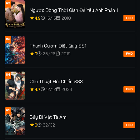
#2
Ngược Dòng Thời Gian Để Yêu Anh Phần 1
4.9
15/15
2018
FHD
#3
Thanh Gươm Diệt Quỷ SS1
0
26/26
2019
FHD
#4
Chú Thuật Hồi Chiến SS3
4.7
12/12
2026
FHD
#5
Bảy Di Vật Tà Ám
0
32/32
FHD