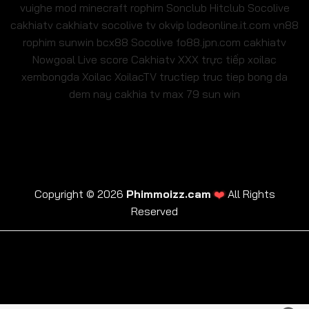
vuighe
mod minecraft
rophim
Sonclub
Hitclub
Socolive
cakhiatv
cakhiatv
socolive tv
okvip
lodeonline.it.com
vn88
rophim
sunwin
bcx88
Socolive
fo88.jpn.com
cakhiatv
Nowgoal Live score
Cakhiatv
XXX
trực tiếp xoilac
xembongda Xoilac
XoilacTV tructiep
truc tiep bong da
dem nay
cakhia tv
max 79
sun win
❤️
Copyright © 2026
Phimmoizz.cam
All Rights
Reserved
trực tiếp xoilac
xembongda Xoilac
XoilacTV tructiep
cakhia tv
truc tiep bong da dem nay