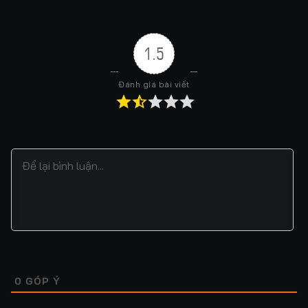
1.5
Đánh giá bài viết
0
GÓP Ý