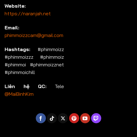
Website:
https://naranjah.net
Email:
phimmoizzcam@gmail.com
Hashtags:
#phimmoizz
#phimmoizzz #phimmoiz
#phimmoi #phimmoizznet
#phimmoichill
Liên hệ QC:
Tele
@MaiBinhKim