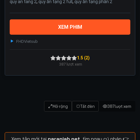
quy an tang 2
,
quỷ ăn tạng 2 full
,
quỷ ăn tạng phần 2
XEM PHIM
FHD
Vietsub
1.5 (2)
387
lượt xem
Mở rộng
Tắt đèn
387
lượt xem
Xem tập mới tại
naranjah.net
, tìm ngay cú pháp 👉