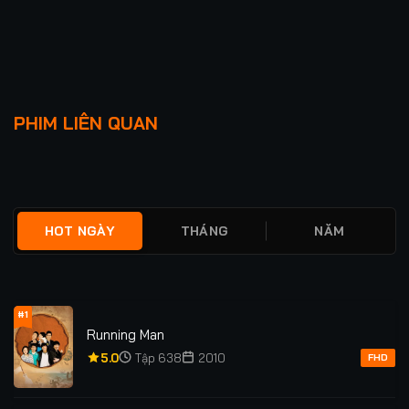
Lượt xem: 286
Lượt xem: 69
CÔ ẤY THẬT RỰC RỠ
MR PLANKTON
PHIM LIÊN QUAN
★
0
TẬP 21/21
★
0
TẬP 10/10
HOT NGÀY
THÁNG
NĂM
#1
Running Man
5.0
Tập 638
2010
FHD