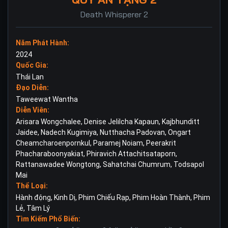
Death Whisperer 2
Năm Phát Hành:
2024
Quốc Gia:
Thái Lan
Đạo Diễn:
Taweewat Wantha
Diễn Viên:
Arisara Wongchalee
,
Denise Jelilcha Kapaun
,
Kajbhunditt
Jaidee
,
Nadech Kugimiya
,
Nutthacha Padovan
,
Ongart
Cheamcharoenpornkul
,
Paramej Noiam
,
Peerakrit
Phacharaboonyakiat
,
Phiravich Attachitsataporn
,
Rattanawadee Wongtong
,
Sahatchai Chumrum
,
Todsapol
Mai
Thể Loại:
Hành động
,
Kinh Dị
,
Phim Chiếu Rạp
,
Phim Hoàn Thành
,
Phim
Lẻ
,
Tâm Lý
Tìm Kiếm Phổ Biến: