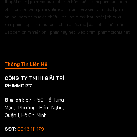
thuyết minh | phim vietsub | phim lẻ hàn quốc | xem phim fun | xem
phim online | xem phim online phimfun | web xem phim lậu | phim
online | xem phim miễn phí full hd | phim mới hay nhất | phim lậu |
xem phim hay | phimhd | xem phim chiếu rạp | xem phim mới | các
web xem phim miễn phí | phim hay.net | web phim | phimmoichill net
Thông Tin Liên Hệ
CÔNG TY TNHH GIẢI TRÍ
PHIMMOIZZ
Địa chỉ:
57 - 59 Hồ Tùng
Mậu, Phường Bến Nghé,
Quận 1, Hồ Chí Minh
SĐT:
0946 111 179