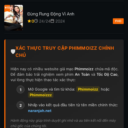
#10
Đừng Rung Động Vì Anh
0
24/24
2024
FHD
XÁC THỰC TRUY CẬP PHIMMOIZZ CHÍNH
🛡️
CHỦ
Hiện nay có nhiều website giả mạo
Phimmoizz
chứa mã độc.
Để đảm bảo trải nghiệm xem phim
An Toàn
và
Tốc Độ Cao
,
vui lòng thực hiện thao tác xác thực:
Mở Google và tìm từ khóa:
Phimmoizz
hoặc
1
Phimmoizzz
Nhấp vào kết quả đầu tiên từ tên miền chính thức:
2
naranjah.net
Hành động này giúp trình duyệt ghi nhớ và ưu tiên kết nối đến máy
chủ gốc của chúng tôi.