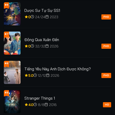
#6
Dược Sư Tự Sự SS1
0
24/24
2023
FHD
#7
Đông Qua Xuân Đến
0
32/32
2026
FHD
#8
Tiếng Yêu Này Anh Dịch Được Không?
5.0
12/12
2026
FHD
#9
Stranger Things 1
4.0
8/8
2016
HD