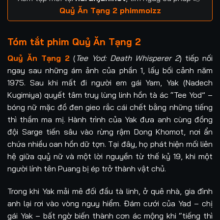
Quỷ Ăn Tạng 2 phimmoizz
Tóm tắt phim Quỷ Ăn Tạng 2
Quỷ Ăn Tạng 2
(
Tee Yod: Death Whisperer 2
) tiếp nối
ngay sau những ám ảnh của phần 1, lấy bối cảnh năm
1975. Sau khi mất đi người em gái Yam, Yak (Nadech
Kugimiya) quyết tâm truy lùng linh hồn tà ác “Tee Yod” –
bóng nữ mặc đồ đen gieo rắc cái chết bằng những tiếng
thì thầm ma mị. Hành trình của Yak đưa anh cùng đồng
đội Sarge tiến sâu vào rừng rậm Dong Khomot, nơi ẩn
chứa nhiều oan hồn dữ tợn. Tại đây, họ phát hiện mối liên
hệ giữa quỷ nữ và một lời nguyền từ thế kỷ 19, khi một
người lính tên Puang bị ép trở thành vật chủ.
Trong khi Yak mải mê đối đầu tà linh, ở quê nhà, gia đình
anh lại rơi vào vòng nguy hiểm. Đám cưới của Yad – chị
gái Yak – bất ngờ biến thành cơn ác mộng khi “tiếng thì