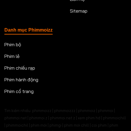
Sitemap
Danh mục Phimmoizz
Phim bộ
Phim lẻ
Phim chiếu rạp
Phim hành động
Phim cổ trang
Tìm kiếm nhiều: phimmoizz | phimmoizzz | phimmoiz | phimmoi |
phimmoi net | phimmoi.z | phimmoi.net z |
xem phim hd | phimmoichill
| phimmoichil | phim mới | phimgi | phim mới chill | coi phim | phim