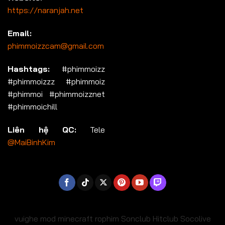
https://naranjah.net
Email:
phimmoizzcam@gmail.com
Hashtags:
#phimmoizz
#phimmoizzz #phimmoiz
#phimmoi #phimmoizznet
#phimmoichill
Liên hệ QC:
Tele
@MaiBinhKim
vuighe
mod minecraft
rophim
Sonclub
Hitclub
Socolive