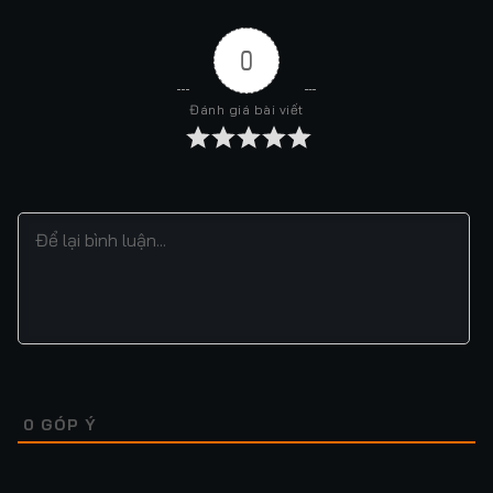
0
Đánh giá bài viết
0
GÓP Ý