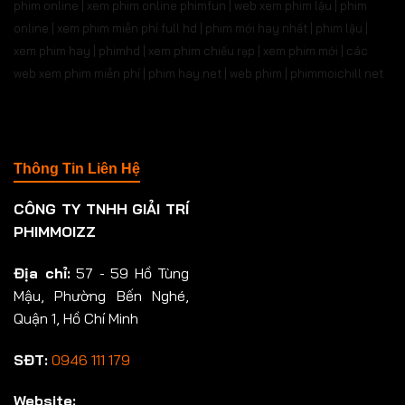
phim online | xem phim online phimfun | web xem phim lậu | phim
online | xem phim miễn phí full hd | phim mới hay nhất | phim lậu |
xem phim hay | phimhd | xem phim chiếu rạp | xem phim mới | các
web xem phim miễn phí | phim hay.net | web phim | phimmoichill net
Thông Tin Liên Hệ
CÔNG TY TNHH GIẢI TRÍ
PHIMMOIZZ
Địa chỉ:
57 - 59 Hồ Tùng
Mậu, Phường Bến Nghé,
Quận 1, Hồ Chí Minh
SĐT:
0946 111 179
Website: