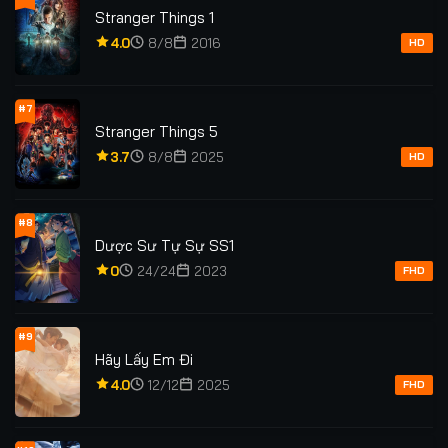
Stranger Things 1
4.0
8/8
2016
HD
#7
Stranger Things 5
3.7
8/8
2025
HD
#8
Dược Sư Tự Sự SS1
0
24/24
2023
FHD
#9
Hãy Lấy Em Đi
4.0
12/12
2025
FHD