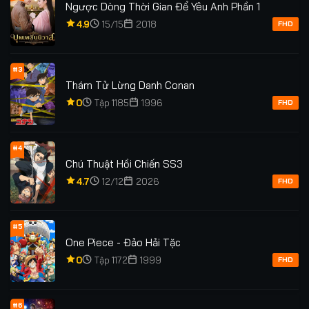
Ngược Dòng Thời Gian Để Yêu Anh Phần 1
4.9
15/15
2018
FHD
#3
Thám Tử Lừng Danh Conan
0
Tập 1185
1996
FHD
#4
Chú Thuật Hồi Chiến SS3
4.7
12/12
2026
FHD
#5
One Piece - Đảo Hải Tặc
0
Tập 1172
1999
FHD
#6