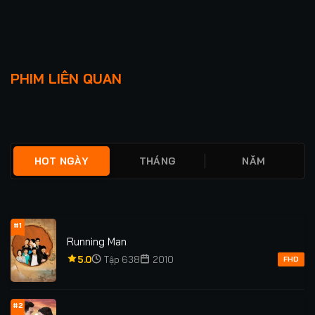
Lượt xem: 91
Lượt xem: 117
DEAD ACCOUNT
TIÊN ĐẾ TRỞ VỀ
PHIM LIÊN QUAN
★
0
TẬP 9
★
5.0
TẬP 16
HOT NGÀY
THÁNG
NĂM
#1
Running Man
5.0
Tập 638
2010
FHD
#2