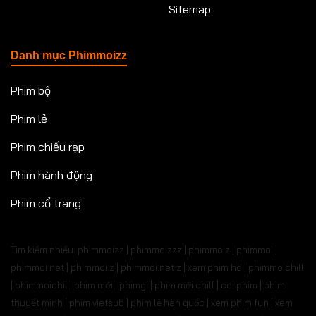
Sitemap
Danh mục Phimmoizz
Phim bộ
Phim lẻ
Phim chiếu rạp
Phim hành động
Phim cổ trang
Tìm kiếm nhiều: phimmoizz | phimmoizzz | phimmoiz | phimmoi |
phimmoi net | phimmoi.z | phimmoi.net z |
xem phim hd | phimmoichill
| phimmoichil | phim mới | phimgi | phim mới chill | coi phim | phim
thuyết minh | phim vietsub | phim lẻ hàn quốc | xem phim fun | xem