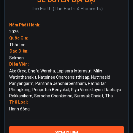
The Earth (The Earth 4 Elements)
Năm Phát Hành:
2026
Quốc Gia:
Thái Lan
Đạo Diễn:
Salmon
Diễn Viên:
Ake Oree
,
Engfa Waraha
,
Lapisara Intarasut
,
Milin
Watinthanakit
,
Natsinee Charoensitthisap
,
Nutthasid
Panyangarm
,
Panthita Jencharoentham
,
Pathsitar
Phengkong
,
Penpetch Benyakul
,
Piya Vimuktayon
,
Rachaya
Rakkasikorn
,
Sarocha Chankimha
,
Surasak Chaiat
,
Tha
Thể Loại:
Hành động