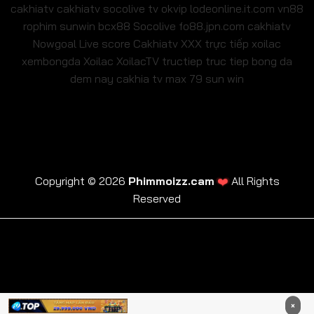
cakhiatv
cakhiatv
socolive tv
okvip
lodeonline.it.com
vn88
rophim
sunwin
bcx88
Socolive
fo88.jpn.com
cakhiatv
Nowgoal Live score
Cakhiatv
XXX
trực tiếp xoilac
xembongda Xoilac
XoilacTV tructiep
truc tiep bong da
dem nay
cakhia tv
max 79
sun win
❤️
Copyright © 2026
Phimmoizz.cam
All Rights
Reserved
trực tiếp xoilac
xembongda Xoilac
XoilacTV tructiep
cakhia tv
truc tiep bong da dem nay
×