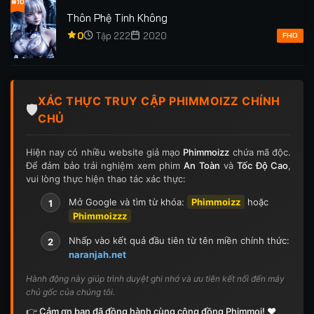
#10
Thôn Phệ Tinh Không
0
Tập 222
2020
FHD
XÁC THỰC TRUY CẬP PHIMMOIZZ CHÍNH
🛡️
CHỦ
Hiện nay có nhiều website giả mạo
Phimmoizz
chứa mã độc.
Để đảm bảo trải nghiệm xem phim
An Toàn
và
Tốc Độ Cao
,
vui lòng thực hiện thao tác xác thực:
Mở Google và tìm từ khóa:
Phimmoizz
hoặc
1
Phimmoizzz
Nhấp vào kết quả đầu tiên từ tên miền chính thức:
2
naranjah.net
Hành động này giúp trình duyệt ghi nhớ và ưu tiên kết nối đến máy
chủ gốc của chúng tôi.
👉 Cảm ơn bạn đã đồng hành cùng cộng đồng Phimmoi! ❤️