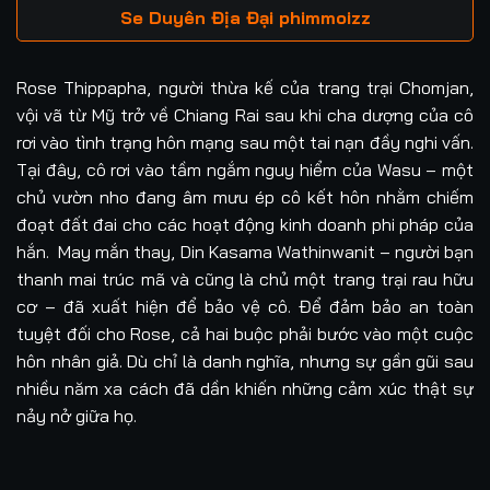
Se Duyên Địa Đại phimmoizz
Rose Thippapha, người thừa kế của trang trại Chomjan,
vội vã từ Mỹ trở về Chiang Rai sau khi cha dượng của cô
rơi vào tình trạng hôn mạng sau một tai nạn đầy nghi vấn.
Tại đây, cô rơi vào tầm ngắm nguy hiểm của Wasu – một
chủ vườn nho đang âm mưu ép cô kết hôn nhằm chiếm
đoạt đất đai cho các hoạt động kinh doanh phi pháp của
hắn. May mắn thay, Din Kasama Wathinwanit – người bạn
thanh mai trúc mã và cũng là chủ một trang trại rau hữu
cơ – đã xuất hiện để bảo vệ cô. Để đảm bảo an toàn
tuyệt đối cho Rose, cả hai buộc phải bước vào một cuộc
hôn nhân giả. Dù chỉ là danh nghĩa, nhưng sự gần gũi sau
nhiều năm xa cách đã dần khiến những cảm xúc thật sự
nảy nở giữa họ.