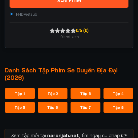
XEM PHIM
FHD
Vietsub
0/5 (0)
0
lượt xem
Danh Sách Tập Phim Se Duyên Địa Đại
(2026)
Tập 1
Tập 2
Tập 3
Tập 4
Tập 5
Tập 6
Tập 7
Tập 8
Xem tập mới tại
naranjah.net
, tìm ngay cú pháp 👉