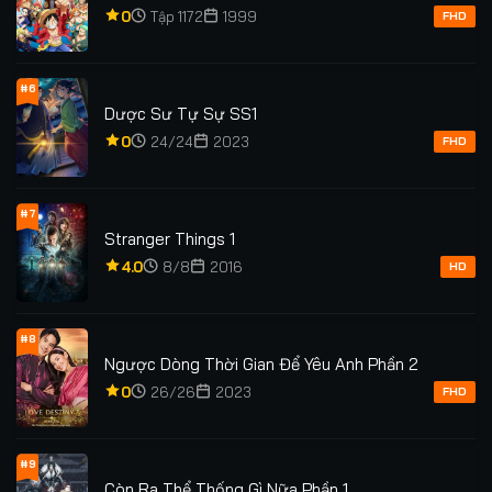
0
Tập 1172
1999
FHD
#6
Dược Sư Tự Sự SS1
0
24/24
2023
FHD
#7
Stranger Things 1
4.0
8/8
2016
HD
#8
Ngược Dòng Thời Gian Để Yêu Anh Phần 2
0
26/26
2023
FHD
#9
Còn Ra Thể Thống Gì Nữa Phần 1