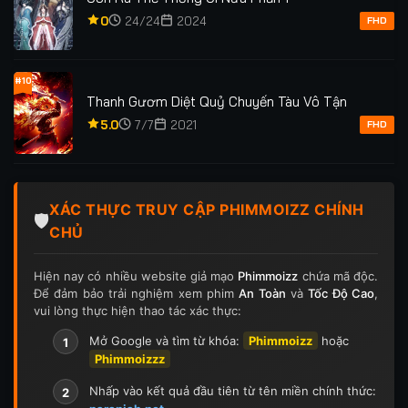
0
24/24
2024
FHD
#10
Thanh Gươm Diệt Quỷ Chuyến Tàu Vô Tận
5.0
7/7
2021
FHD
XÁC THỰC TRUY CẬP PHIMMOIZZ CHÍNH
🛡️
CHỦ
Hiện nay có nhiều website giả mạo
Phimmoizz
chứa mã độc.
Để đảm bảo trải nghiệm xem phim
An Toàn
và
Tốc Độ Cao
,
vui lòng thực hiện thao tác xác thực:
Mở Google và tìm từ khóa:
Phimmoizz
hoặc
1
Phimmoizzz
Nhấp vào kết quả đầu tiên từ tên miền chính thức:
2