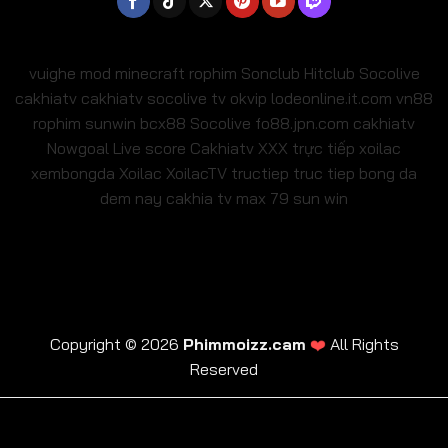
vuighe
mod minecraft
rophim
Sonclub
Hitclub
Socolive
cakhiatv
cakhiatv
socolive tv
okvip
lodeonline.it.com
vn88
rophim
sunwin
bcx88
Socolive
fo88.jpn.com
cakhiatv
Nowgoal Live score
Cakhiatv
XXX
trực tiếp xoilac
xembongda Xoilac
XoilacTV tructiep
truc tiep bong da
dem nay
cakhia tv
max 79
sun win
Copyright © 2026
Phimmoizz.cam
❤️
All Rights
Reserved
trực tiếp xoilac
xembongda Xoilac