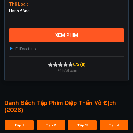
Thể Loại:
Hành động
XEM PHIM
FHD
Vietsub
0/5 (0)
26
lượt xem
Danh Sách Tập Phim Diệp Thần Vô Địch
(2026)
Tập 1
Tập 2
Tập 3
Tập 4