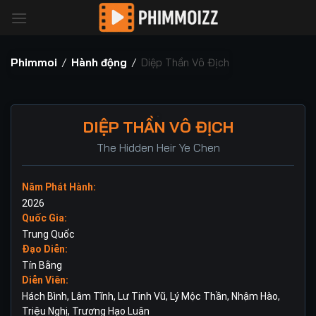
Bỏ
qua
nội
dung
Phimmoi
/
Hành động
/
Diệp Thần Vô Địch
DIỆP THẦN VÔ ĐỊCH
The Hidden Heir Ye Chen
Năm Phát Hành:
2026
Quốc Gia:
Trung Quốc
Đạo Diễn:
Tín Bằng
Diễn Viên:
Hách Bình
,
Lâm Tĩnh
,
Lư Tinh Vũ
,
Lý Mộc Thần
,
Nhậm Hào
,
Triệu Nghị
,
Trương Hạo Luân