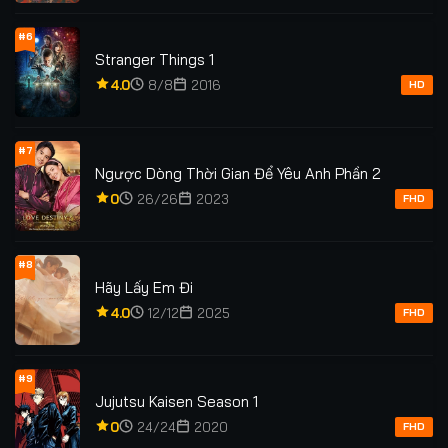
#6
Stranger Things 1
4.0
8/8
2016
HD
#7
Ngược Dòng Thời Gian Để Yêu Anh Phần 2
0
26/26
2023
FHD
#8
Hãy Lấy Em Đi
4.0
12/12
2025
FHD
#9
Jujutsu Kaisen Season 1
0
24/24
2020
FHD