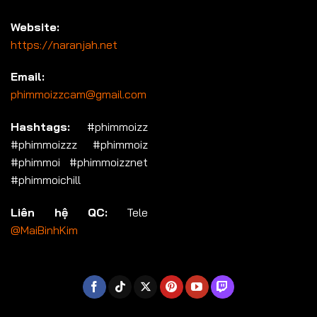
Website:
https://naranjah.net
Email:
phimmoizzcam@gmail.com
Hashtags:
#phimmoizz
#phimmoizzz #phimmoiz
#phimmoi #phimmoizznet
#phimmoichill
Liên hệ QC:
Tele
@MaiBinhKim