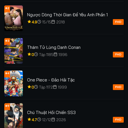
#2
Ngược Dòng Thời Gian Để Yêu Anh Phần 1
4.9
15/15
2018
FHD
#3
Thám Tử Lừng Danh Conan
0
Tập 1185
1996
FHD
#4
One Piece - Đảo Hải Tặc
0
Tập 1172
1999
FHD
#5
Chú Thuật Hồi Chiến SS3
4.7
12/12
2026
FHD