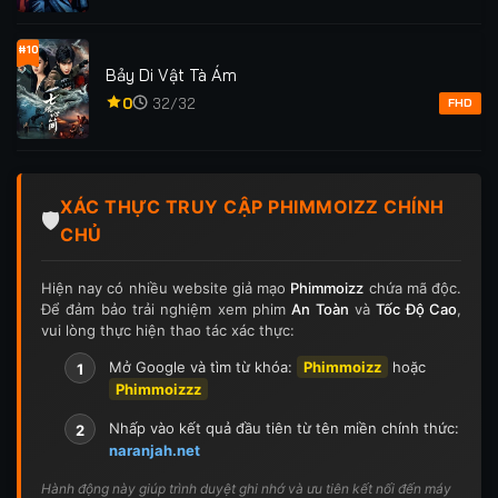
#10
Bảy Di Vật Tà Ám
0
32/32
FHD
XÁC THỰC TRUY CẬP PHIMMOIZZ CHÍNH
🛡️
CHỦ
Hiện nay có nhiều website giả mạo
Phimmoizz
chứa mã độc.
Để đảm bảo trải nghiệm xem phim
An Toàn
và
Tốc Độ Cao
,
vui lòng thực hiện thao tác xác thực:
Mở Google và tìm từ khóa:
Phimmoizz
hoặc
1
Phimmoizzz
Nhấp vào kết quả đầu tiên từ tên miền chính thức:
2
naranjah.net
Hành động này giúp trình duyệt ghi nhớ và ưu tiên kết nối đến máy