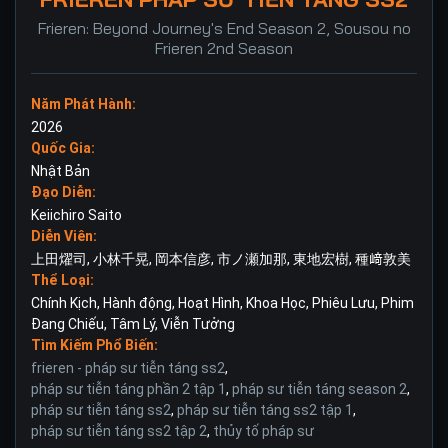
Frieren: Beyond Journey's End Season 2, Sousou no
Frieren 2nd Season
Năm Phát Hành:
2026
Quốc Gia:
Nhật Bản
Đạo Diễn:
Keiichiro Saito
Diễn Viên:
上田燿司
,
小林千晃
,
岡本信彦
,
市ノ瀬加那
,
東地宏樹
,
種﨑敦美
Thể Loại:
Chính Kịch
,
Hành động
,
Hoạt Hình
,
Khoa Học
,
Phiêu Lưu
,
Phim
Đang Chiếu
,
Tâm Lý
,
Viễn Tưởng
Tìm Kiếm Phổ Biến:
frieren - pháp sư tiễn táng ss2
,
pháp sư tiễn táng phần 2 tập 1
,
pháp sư tiễn táng season 2
,
pháp sư tiễn táng ss2
,
pháp sư tiễn táng ss2 tập 1
,
pháp sư tiễn táng ss2 tập 2
,
thủy tố pháp sư