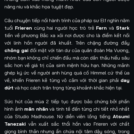
nâng niu và khắc họa tuyệt đẹp.
Câu chuyện tiếp nối hành trình của pháp sư Elf nghìn năm
tuổi
Frieren
cùng hai người học trò trẻ
Fern
và
Stark
tiến về phương Bắc xa xôi nơi được cho là điểm kết nối
với linh hồn người đã khuất. Trên chặng đường đầy
chông gai
đối mặt với tàn dư của quân đoàn Ma Vương,
nhóm bạn không chỉ chiến đấu mà còn dần thấu hiểu sâu
sắc hơn về giá trị của sinh mệnh hữu hạn. Những mảnh
ghép ký ức về người anh hùng quá cố Himmel cứ thế ùa
về, khiến Frieren kẻ từng vô cảm với thời gian phải
day
dứt
và học cách trân trọng từng khoảnh khắc hiện tại.
Sức hút của mùa 2 tiếp tục được bảo chứng bởi phần
hình ảnh
mãn nhãn
và tinh tế đến từng chi tiết nhỏ nhất
của Studio Madhouse. Nữ diễn viên lồng tiếng
Atsumi
Tanezaki
vẫn xuất sắc thổi hồn vào Frieren với chất
giọng bình thản nhưng ẩn chứa nội tâm dậy sóng, trong