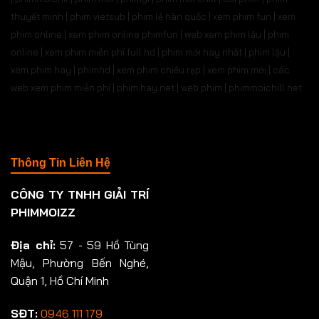
thuyết minh | phim vietsub | phim lẻ hàn quốc | xem phim fun | xem
phim online | xem phim online phimfun | web xem phim lậu | phim
online | xem phim miễn phí full hd | phim mới hay nhất | phim lậu |
xem phim hay | phimhd | xem phim chiếu rạp | xem phim mới | các
web xem phim miễn phí | phim hay.net | web phim | phimmoichill net
Thông Tin Liên Hệ
CÔNG TY TNHH GIẢI TRÍ
PHIMMOIZZ
Địa chỉ:
57 - 59 Hồ Tùng
Mậu, Phường Bến Nghé,
Quận 1, Hồ Chí Minh
SĐT:
0946 111 179