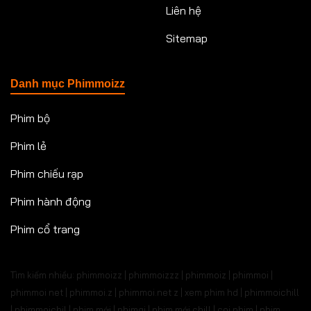
Liên hệ
Sitemap
Danh mục Phimmoizz
Phim bộ
Phim lẻ
Phim chiếu rạp
Phim hành động
Phim cổ trang
Tìm kiếm nhiều: phimmoizz | phimmoizzz | phimmoiz | phimmoi |
phimmoi net | phimmoi.z | phimmoi.net z |
xem phim hd | phimmoichill
| phimmoichil | phim mới | phimgi | phim mới chill | coi phim | phim