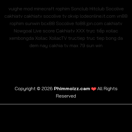
vuighe
mod minecraft
rophim
Sonclub
Hitclub
Socolive
cakhiatv
cakhiatv
socolive tv
okvip
lodeonline.it.com
vn88
rophim
sunwin
bcx88
Socolive
fo88.jpn.com
cakhiatv
Nowgoal Live score
Cakhiatv
XXX
trực tiếp xoilac
xembongda Xoilac
XoilacTV tructiep
truc tiep bong da
dem nay
cakhia tv
max 79
sun win
❤️
Copyright © 2026
Phimmoizz.cam
All Rights
Reserved
trực tiếp xoilac
xembongda Xoilac
XoilacTV tructiep
cakhia tv