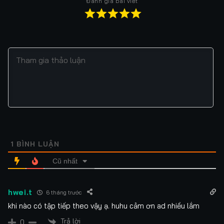
Đánh giá bài viết
1
BÌNH LUẬN
Cũ nhất
hwei.t
6 tháng trước
khi nào có tập tiếp theo vậy ạ. huhu cảm ơn ad nhiều lắm
Trả lời
0