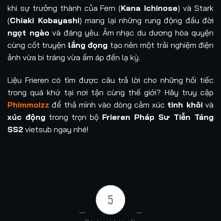
khi sự trưởng thành của Fern (
Kana Ichinose
) và Stark
(
Chiaki Kobayashi
) mang lại những rung động đầu đời
ngọt ngào
và đáng yêu. Âm nhạc du dương hòa quyện
cùng cốt truyện
lắng đọng
tạo nên một trải nghiệm điện
ảnh vừa bi tráng vừa ấm áp đến lạ kỳ.
Liệu Frieren có tìm được câu trả lời cho những hối tiếc
trong quá khứ tại nơi tận cùng thế giới? Hãy truy cập
Phimmoizz
để thả mình vào dòng cảm xúc
tinh khôi
và
xúc động
trong trọn bộ
Frieren Pháp Sư Tiễn Táng
SS2
vietsub ngay nhé!
5