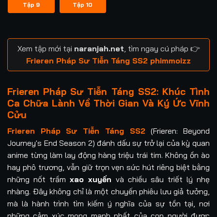
Tập 9
Tập 10
Xem tập mới tại
naranjah.net
, tìm ngay cú pháp 👉
Frieren Pháp Sư Tiễn Táng SS2 phimmoizz
Frieren Pháp Sư Tiễn Táng SS2: Khúc Tình
Ca Chữa Lành Về Thời Gian Và Ký Ức Vĩnh
Cửu
Frieren Pháp Sư Tiễn Táng SS2
(Frieren: Beyond
Journey's End Season 2) đánh dấu sự trở lại của kỳ quan
anime từng làm lay động hàng triệu trái tim. Không ồn ào
hay phô trương, vẫn giữ trọn vẹn sức hút riêng biệt bằng
những nốt trầm
xao xuyến
và chiều sâu triết lý nhẹ
nhàng. Đây không chỉ là một chuyến phiêu lưu giả tưởng,
mà là hành trình tìm kiếm ý nghĩa của sự tồn tại, nơi
những cảm xúc mong manh nhất của con người được