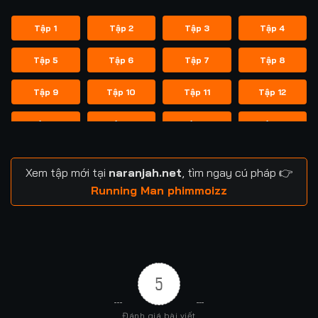
Tập 1
Tập 2
Tập 3
Tập 4
Tập 5
Tập 6
Tập 7
Tập 8
Tập 9
Tập 10
Tập 11
Tập 12
Tập 13
Tập 14
Tập 14
Tập 15
Tập 16
Tập 17
Tập 18
Tập 19
Xem tập mới tại
naranjah.net
, tìm ngay cú pháp 👉
Tập 20
Tập 21
Tập 21
Tập 22
Running Man phimmoizz
Tập 23
Tập 24
Tập 24
Tập 25
Tập 26
Tập 27
Tập 28
Tập 29
5
Tập 29
Tập 30
Tập 31
Tập 32
Đánh giá bài viết
Tập 33
Tập 34
Tập 35
Tập 36