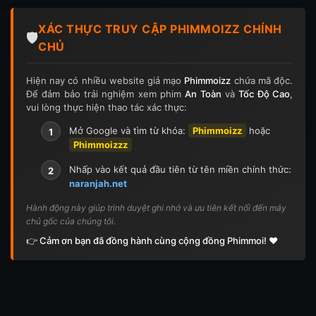
Tập 124
Tập 124
Tập 125
Tập 125
XÁC THỰC TRUY CẬP PHIMMOIZZ CHÍNH
Tập 126
Tập 126
Tập 127
Tập 127
🛡️
CHỦ
Tập 128
Tập 128
Tập 129
Tập 129
Hiện nay có nhiều website giả mạo
Phimmoizz
chứa mã độc.
Để đảm bảo trải nghiệm xem phim
An Toàn
và
Tốc Độ Cao
,
Tập 130
Tập 130
Tập 131
Tập 131
vui lòng thực hiện thao tác xác thực:
Tập 132
Tập 132
Tập 133
Tập 133
Mở Google và tìm từ khóa:
Phimmoizz
hoặc
1
Phimmoizzz
Tập 134
Tập 134
Tập 135
Tập 136
Nhấp vào kết quả đầu tiên từ tên miền chính thức:
2
naranjah.net
Tập 137
Tập 138
Tập 139
Tập 140
Hành động này giúp trình duyệt ghi nhớ và ưu tiên kết nối đến máy
chủ gốc của chúng tôi.
Tập 141
Tập 142
Tập 143
Tập 143
👉 Cảm ơn bạn đã đồng hành cùng cộng đồng Phimmoi! ❤️
Tập 144
Tập 144
Tập 145
Tập 145
Tập 146
Tập 146
Tập 147
Tập 148