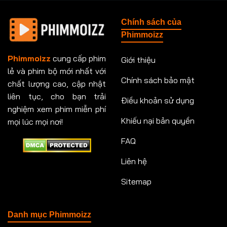
Tập 148
Tập 149
Tập 149
Tập 150
Chính sách của
Tập 151
Tập 151
Tập 152
Tập 153
Phimmoizz
Tập 153
Tập 154
Tập 154
Tập 155
Phimmoizz
cung cấp phim
Giới thiệu
lẻ và phim bộ mới nhất với
Tập 156
Tập 157
Tập 157
Tập 158
Chính sách bảo mật
chất lượng cao, cập nhật
Tập 159
Tập 159
Tập 160
Tập 161
liên tục, cho bạn trải
Điều khoản sử dụng
nghiệm xem phim miễn phí
Tập 161
Tập 162
Tập 163
Tập 164
Khiếu nại bản quyền
mọi lúc mọi nơi!
FAQ
Tập 164
Tập 165
Tập 165
Tập 166
Liên hệ
Tập 166
Tập 167
Tập 168
Tập 169
Sitemap
Tập 170
Tập 171
Tập 171
Tập 172
Tập 173
Tập 173
Tập 174
Tập 174
Danh mục Phimmoizz