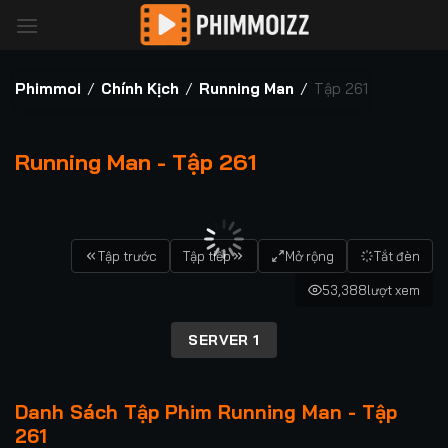
Bỏ
qua
nội
dung
Phimmoi
/
Chính Kịch
/
Running Man
/
Tập 261
Running Man - Tập 261
00:00 / 00:00
Tập trước
Tập tiếp
Mở rộng
Tắt đèn
53,388
lượt xem
SERVER 1
Danh Sách Tập Phim Running Man - Tập
261