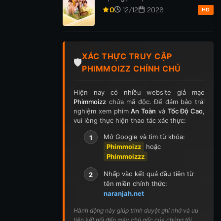
p 255
Tập 256
Tập 257
Tập 258
Tập 259
0
12/12
2026
HD
p 269
Tập 270
Tập 271
Tập 272
Tập 273
p 283
Tập 284
Tập 285
Tập 286
Tập 287
XÁC THỰC TRUY CẬP
🛡️
PHIMMOIZZ CHÍNH CHỦ
p 297
Tập 298
Tập 299
Tập 300
Tập 301
Hiện nay có nhiều website giả mạo
ập 311
Tập 312
Tập 313
Tập 314
Tập 315
Phimmoizz
chứa mã độc. Để đảm bảo trải
nghiệm xem phim
An Toàn
và
Tốc Độ Cao
,
p 325
Tập 326
Tập 327
Tập 328
Tập 329
vui lòng thực hiện thao tác xác thực:
Mở Google và tìm từ khóa:
1
p 339
Tập 340
Tập 341
Tập 342
Tập 343
Phimmoizz
hoặc
Phimmoizzz
p 353
Tập 354
Tập 355
Tập 356
Tập 357
Nhấp vào kết quả đầu tiên từ
2
p 367
Tập 368
Tập 369
Tập 370
Tập 371
tên miền chính thức:
naranjah.net
ập 381
Tập 382
Tập 383
Tập 384
Tập 385
Hành động này giúp trình duyệt ghi nhớ và ưu
tiên kết nối đến máy chủ gốc của chúng tôi.