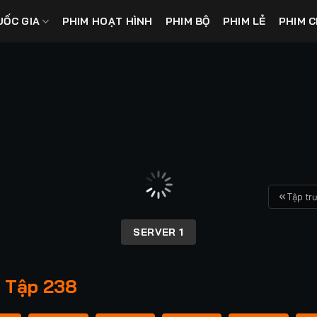
UỐC GIA
PHIM HOẠT HÌNH
PHIM BỘ
PHIM LẺ
PHIM C
Tập tr
SERVER 1
- Tập 238