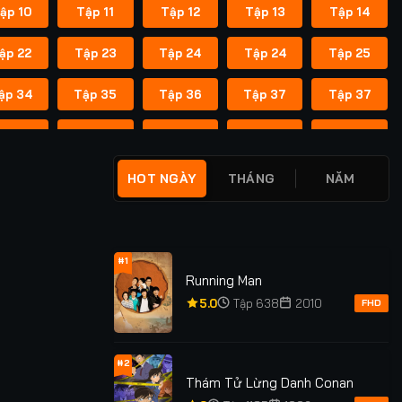
ập 10
Tập 11
Tập 12
Tập 13
Tập 14
ập 22
Tập 23
Tập 24
Tập 24
Tập 25
ập 34
Tập 35
Tập 36
Tập 37
Tập 37
ập 45
Tập 46
Tập 47
Tập 48
Tập 49
ập 55
Tập 55
Tập 56
Tập 56
Tập 57
HOT NGÀY
THÁNG
NĂM
ập 62
Tập 62
Tập 63
Tập 63
Tập 64
ập 69
Tập 69
Tập 70
Tập 70
Tập 71
#1
Running Man
ập 76
Tập 76
Tập 77
Tập 77
Tập 78
5.0
Tập 638
2010
FHD
ập 83
Tập 83
Tập 84
Tập 84
Tập 85
#2
Thám Tử Lừng Danh Conan
ập 91
Tập 91
Tập 92
Tập 92
Tập 93