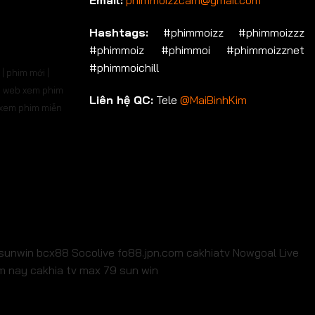
Email:
phimmoizzcam@gmail.com
p 536
Tập 537
Tập 538
Tập 539
Tập 540
Hashtags:
#phimmoizz #phimmoizzz
#phimmoiz #phimmoi #phimmoizznet
p 550
Tập 551
Tập 552
Tập 553
Tập 554
#phimmoichill
| phim mới |
p 564
Tập 565
Tập 566
Tập 567
Tập 568
 | web xem phim
Liên hệ QC:
Tele
@MaiBinhKim
b xem phim miễn
p 578
Tập 579
Tập 580
Tập 581
Tập 582
p 592
Tập 593
Tập 594
Tập 595
Tập 596
p 606
Tập 607
Tập 608
Tập 609
Tập 610
p 620
Tập 621
Tập 622
Tập 623
Tập 624
p 634
Tập 635
Tập 636
Tập 637
Tập 638
sunwin
bcx88
Socolive
fo88.jpn.com
cakhiatv
Nowgoal Live
em nay
cakhia tv
max 79
sun win