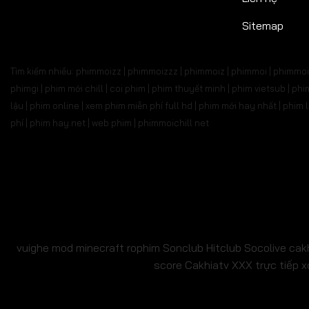
Tập 527
Tập 528
Tập 529
Tập 530
Tập 5
Sitemap
Tập 541
Tập 542
Tập 543
Tập 544
Tập 
Tìm kiếm nhiều: phimmoizz | phimmoizzz | phimmoiz | phimmoi | phimmoi 
Tập 555
Tập 556
Tập 557
Tập 558
Tập 
phimgi | phim mới chill | coi phim | phim thuyết minh | phim vietsub | 
lậu | phim online | xem phim miễn phí full hd | phim mới hay nhất | phi
Tập 569
Tập 570
Tập 571
Tập 572
Tập 
phí | phim hay.net | web phim | phimmoichill net
Tập 583
Tập 584
Tập 585
Tập 586
Tập 
Tập 597
Tập 598
Tập 599
Tập 600
Tập 6
Tập 611
Tập 612
Tập 613
Tập 614
Tập 6
Tập 625
Tập 626
Tập 627
Tập 628
Tập 6
vuighe
mod minecraft
rophim
Sonclub
Hitclub
Socolive
cak
score
Cakhiatv
XXX
trực tiếp x