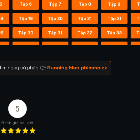
5
Tập 6
Tập 7
Tập 8
Tập 9
T
18
Tập 19
Tập 20
Tập 21
Tập 21
T
29
Tập 30
Tập 31
Tập 32
Tập 33
T
41
Tập 42
Tập 43
Tập 43
Tập 44
T
52
Tập 53
Tập 53
Tập 54
Tập 54
T
 tìm ngay cú pháp 👉
Running Man phimmoizz
59
Tập 60
Tập 60
Tập 61
Tập 61
T
66
Tập 67
Tập 67
Tập 68
Tập 68
T
73
Tập 74
Tập 74
Tập 75
Tập 75
T
5
80
Tập 81
Tập 81
Tập 82
Tập 82
T
Đánh giá bài viết
88
Tập 88
Tập 89
Tập 89
Tập 90
T