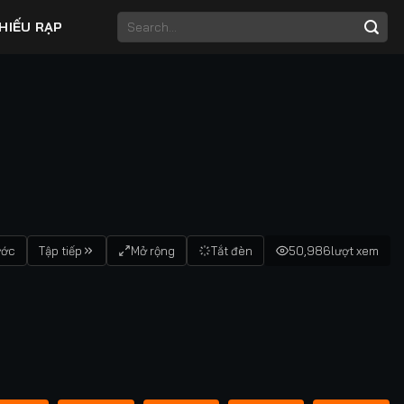
HIẾU RẠP
ước
Tập tiếp
Mở rộng
Tắt đèn
50,986
lượt xem