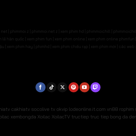
31
Tập 532
Tập 533
Tập 534
Tập 535
Tậ
545
Tập 546
Tập 547
Tập 548
Tập 549
Tậ
net | phimmoi.z | phimmoi.net z |
xem phim hd | phimmoichill | phimmoichil 
559
Tập 560
Tập 561
Tập 562
Tập 563
Tậ
phim lẻ hàn quốc | xem phim fun | xem phim online | xem phim online phimfun
m lậu | xem phim hay | phimhd | xem phim chiếu rạp | xem phim mới | các we
573
Tập 574
Tập 575
Tập 576
Tập 577
Tậ
587
Tập 588
Tập 589
Tập 590
Tập 591
Tậ
01
Tập 602
Tập 603
Tập 604
Tập 605
Tậ
15
Tập 616
Tập 617
Tập 618
Tập 619
Tậ
29
Tập 630
Tập 631
Tập 632
Tập 633
Tậ
hiatv
cakhiatv
socolive tv
okvip
lodeonline.it.com
vn88
rophim
oilac
xembongda Xoilac
XoilacTV tructiep
truc tiep bong da d