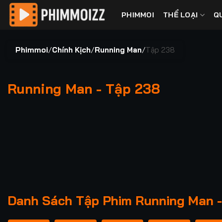
Bỏ
PHIMMOI
THỂ LOẠI
Q
qua
nội
dung
Phimmoi
/
Chính Kịch
/
Running Man
/
Tập 238
Running Man - Tập 238
00:00 / 00:00
Danh Sách Tập Phim Running Man 