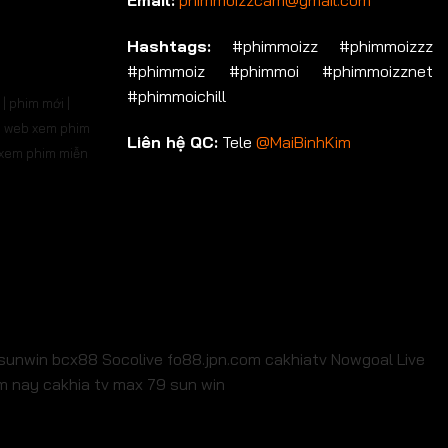
Email:
phimmoizzcam@gmail.com
p 536
Tập 537
Tập 538
Tập 539
Tập 540
Hashtags:
#phimmoizz #phimmoizzz
#phimmoiz #phimmoi #phimmoizznet
p 550
Tập 551
Tập 552
Tập 553
Tập 554
#phimmoichill
| phim mới |
p 564
Tập 565
Tập 566
Tập 567
Tập 568
 | web xem phim
Liên hệ QC:
Tele
@MaiBinhKim
b xem phim miễn
p 578
Tập 579
Tập 580
Tập 581
Tập 582
p 592
Tập 593
Tập 594
Tập 595
Tập 596
p 606
Tập 607
Tập 608
Tập 609
Tập 610
p 620
Tập 621
Tập 622
Tập 623
Tập 624
p 634
Tập 635
Tập 636
Tập 637
Tập 638
sunwin
bcx88
Socolive
fo88.jpn.com
cakhiatv
Nowgoal Live
em nay
cakhia tv
max 79
sun win