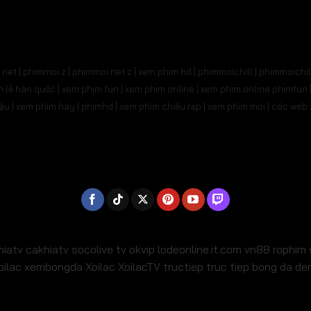
31
Tập 532
Tập 533
Tập 534
Tập 535
Tậ
545
Tập 546
Tập 547
Tập 548
Tập 549
Tậ
net | phimmoi.z | phimmoi.net z |
xem phim hd | phimmoichill | phimmoichil 
559
Tập 560
Tập 561
Tập 562
Tập 563
Tậ
phim lẻ hàn quốc | xem phim fun | xem phim online | xem phim online phimfun
m lậu | xem phim hay | phimhd | xem phim chiếu rạp | xem phim mới | các we
573
Tập 574
Tập 575
Tập 576
Tập 577
Tậ
587
Tập 588
Tập 589
Tập 590
Tập 591
Tậ
01
Tập 602
Tập 603
Tập 604
Tập 605
Tậ
15
Tập 616
Tập 617
Tập 618
Tập 619
Tậ
29
Tập 630
Tập 631
Tập 632
Tập 633
Tậ
hiatv
cakhiatv
socolive tv
okvip
lodeonline.it.com
vn88
rophim
oilac
xembongda Xoilac
XoilacTV tructiep
truc tiep bong da d