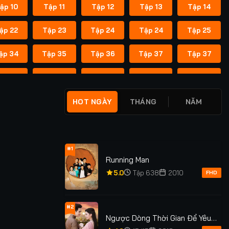
ập 10
Tập 11
Tập 12
Tập 13
Tập 14
ập 22
Tập 23
Tập 24
Tập 24
Tập 25
ập 34
Tập 35
Tập 36
Tập 37
Tập 37
ập 45
Tập 46
Tập 47
Tập 48
Tập 49
ập 55
Tập 55
Tập 56
Tập 56
Tập 57
HOT NGÀY
THÁNG
NĂM
ập 62
Tập 62
Tập 63
Tập 63
Tập 64
ập 69
Tập 69
Tập 70
Tập 70
Tập 71
#1
Running Man
ập 76
Tập 76
Tập 77
Tập 77
Tập 78
5.0
Tập 638
2010
FHD
ập 83
Tập 83
Tập 84
Tập 84
Tập 85
#2
Ngược Dòng Thời Gian Để Yêu
ập 91
Tập 91
Tập 92
Tập 92
Tập 93
Anh Phần 1