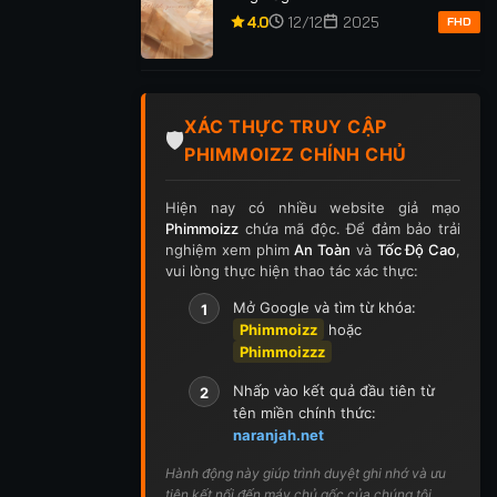
p 255
Tập 256
Tập 257
Tập 258
Tập 259
4.0
12/12
2025
FHD
p 269
Tập 270
Tập 271
Tập 272
Tập 273
p 283
Tập 284
Tập 285
Tập 286
Tập 287
XÁC THỰC TRUY CẬP
🛡️
PHIMMOIZZ CHÍNH CHỦ
p 297
Tập 298
Tập 299
Tập 300
Tập 301
Hiện nay có nhiều website giả mạo
ập 311
Tập 312
Tập 313
Tập 314
Tập 315
Phimmoizz
chứa mã độc. Để đảm bảo trải
nghiệm xem phim
An Toàn
và
Tốc Độ Cao
,
p 325
Tập 326
Tập 327
Tập 328
Tập 329
vui lòng thực hiện thao tác xác thực:
Mở Google và tìm từ khóa:
1
p 339
Tập 340
Tập 341
Tập 342
Tập 343
Phimmoizz
hoặc
Phimmoizzz
p 353
Tập 354
Tập 355
Tập 356
Tập 357
Nhấp vào kết quả đầu tiên từ
2
p 367
Tập 368
Tập 369
Tập 370
Tập 371
tên miền chính thức:
naranjah.net
ập 381
Tập 382
Tập 383
Tập 384
Tập 385
Hành động này giúp trình duyệt ghi nhớ và ưu
tiên kết nối đến máy chủ gốc của chúng tôi.