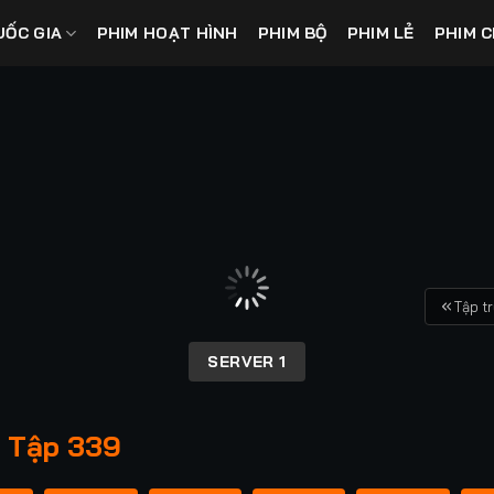
UỐC GIA
PHIM HOẠT HÌNH
PHIM BỘ
PHIM LẺ
PHIM C
Tập t
SERVER 1
- Tập 339