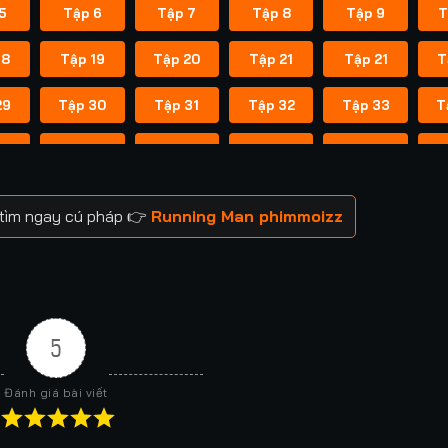
5
Tập 6
Tập 7
Tập 8
Tập 9
T
18
Tập 19
Tập 20
Tập 21
Tập 21
T
29
Tập 30
Tập 31
Tập 32
Tập 33
T
41
Tập 42
Tập 43
Tập 43
Tập 44
T
52
Tập 53
Tập 53
Tập 54
Tập 54
T
 tìm ngay cú pháp 👉
Running Man phimmoizz
59
Tập 60
Tập 60
Tập 61
Tập 61
T
66
Tập 67
Tập 67
Tập 68
Tập 68
T
73
Tập 74
Tập 74
Tập 75
Tập 75
T
5
80
Tập 81
Tập 81
Tập 82
Tập 82
T
Đánh giá bài viết
88
Tập 88
Tập 89
Tập 89
Tập 90
T