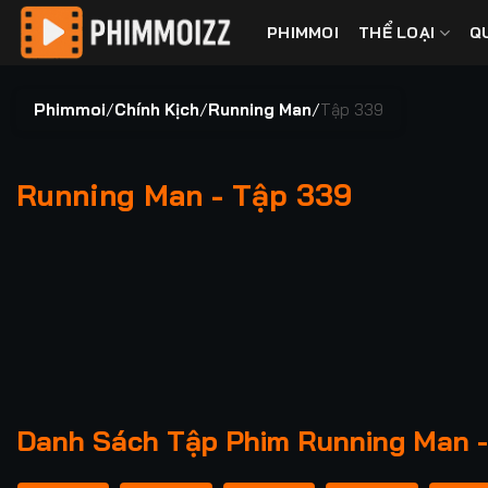
Bỏ
PHIMMOI
THỂ LOẠI
Q
qua
nội
dung
Phimmoi
/
Chính Kịch
/
Running Man
/
Tập 339
Running Man - Tập 339
00:00 / 00:00
Danh Sách Tập Phim Running Man 