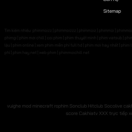
Tập 527
Tập 528
Tập 529
Tập 530
Tập 5
Sitemap
Tập 541
Tập 542
Tập 543
Tập 544
Tập 
Tìm kiếm nhiều: phimmoizz | phimmoizzz | phimmoiz | phimmoi | phimmoi 
Tập 555
Tập 556
Tập 557
Tập 558
Tập 
phimgi | phim mới chill | coi phim | phim thuyết minh | phim vietsub | 
lậu | phim online | xem phim miễn phí full hd | phim mới hay nhất | phi
Tập 569
Tập 570
Tập 571
Tập 572
Tập 
phí | phim hay.net | web phim | phimmoichill net
Tập 583
Tập 584
Tập 585
Tập 586
Tập 
Tập 597
Tập 598
Tập 599
Tập 600
Tập 6
Tập 611
Tập 612
Tập 613
Tập 614
Tập 6
Tập 625
Tập 626
Tập 627
Tập 628
Tập 6
vuighe
mod minecraft
rophim
Sonclub
Hitclub
Socolive
cak
score
Cakhiatv
XXX
trực tiếp x