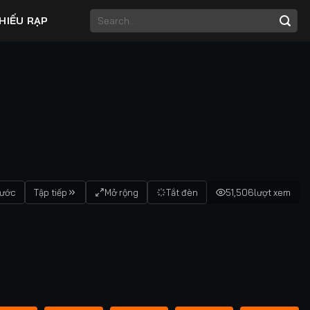
HIẾU RẠP
rước
Tập tiếp
Mở rộng
Tắt đèn
51,506
lượt xem