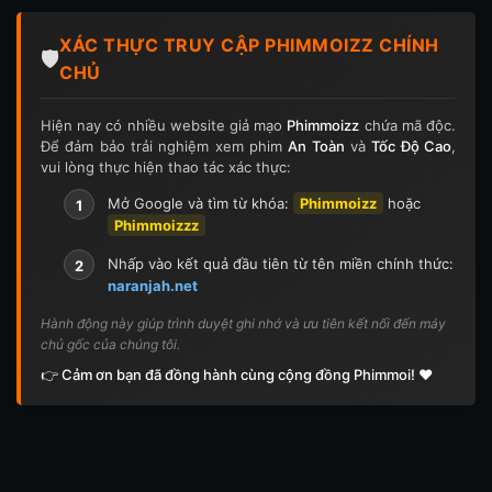
Tập 124
Tập 124
Tập 125
Tập 125
XÁC THỰC TRUY CẬP PHIMMOIZZ CHÍNH
Tập 126
Tập 126
Tập 127
Tập 127
🛡️
CHỦ
Tập 128
Tập 128
Tập 129
Tập 129
Hiện nay có nhiều website giả mạo
Phimmoizz
chứa mã độc.
Để đảm bảo trải nghiệm xem phim
An Toàn
và
Tốc Độ Cao
,
Tập 130
Tập 130
Tập 131
Tập 131
vui lòng thực hiện thao tác xác thực:
Tập 132
Tập 132
Tập 133
Tập 133
Mở Google và tìm từ khóa:
Phimmoizz
hoặc
1
Phimmoizzz
Tập 134
Tập 134
Tập 135
Tập 136
Nhấp vào kết quả đầu tiên từ tên miền chính thức:
2
naranjah.net
Tập 137
Tập 138
Tập 139
Tập 140
Hành động này giúp trình duyệt ghi nhớ và ưu tiên kết nối đến máy
chủ gốc của chúng tôi.
Tập 141
Tập 142
Tập 143
Tập 143
👉 Cảm ơn bạn đã đồng hành cùng cộng đồng Phimmoi! ❤️
Tập 144
Tập 144
Tập 145
Tập 145
Tập 146
Tập 146
Tập 147
Tập 148