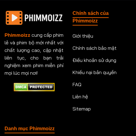
Tập 148
Tập 149
Tập 149
Tập 150
Chính sách của
Tập 151
Tập 151
Tập 152
Tập 153
Phimmoizz
Tập 153
Tập 154
Tập 154
Tập 155
Phimmoizz
cung cấp phim
Giới thiệu
lẻ và phim bộ mới nhất với
Tập 156
Tập 157
Tập 157
Tập 158
Chính sách bảo mật
chất lượng cao, cập nhật
Tập 159
Tập 159
Tập 160
Tập 161
liên tục, cho bạn trải
Điều khoản sử dụng
nghiệm xem phim miễn phí
Tập 161
Tập 162
Tập 163
Tập 164
Khiếu nại bản quyền
mọi lúc mọi nơi!
FAQ
Tập 164
Tập 165
Tập 165
Tập 166
Liên hệ
Tập 166
Tập 167
Tập 168
Tập 169
Sitemap
Tập 170
Tập 171
Tập 171
Tập 172
Tập 173
Tập 173
Tập 174
Tập 174
Danh mục Phimmoizz