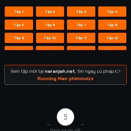
Tập 1
Tập 2
Tập 3
Tập 4
Tập 5
Tập 6
Tập 7
Tập 8
Tập 9
Tập 10
Tập 11
Tập 12
Tập 13
Tập 14
Tập 14
Tập 15
Tập 16
Tập 17
Tập 18
Tập 19
Xem tập mới tại
naranjah.net
, tìm ngay cú pháp 👉
Tập 20
Tập 21
Tập 21
Tập 22
Running Man phimmoizz
Tập 23
Tập 24
Tập 24
Tập 25
Tập 26
Tập 27
Tập 28
Tập 29
5
Tập 29
Tập 30
Tập 31
Tập 32
Đánh giá bài viết
Tập 33
Tập 34
Tập 35
Tập 36