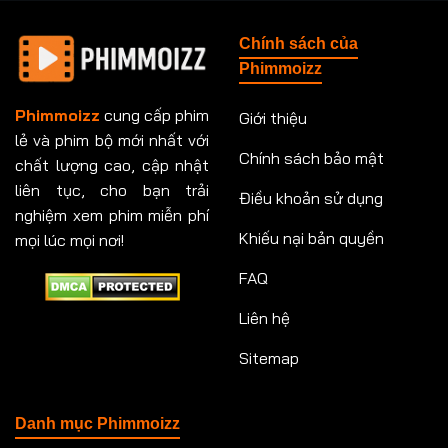
Tập 148
Tập 149
Tập 149
Tập 150
Chính sách của
Tập 151
Tập 151
Tập 152
Tập 153
Phimmoizz
Tập 153
Tập 154
Tập 154
Tập 155
Phimmoizz
cung cấp phim
Giới thiệu
lẻ và phim bộ mới nhất với
Tập 156
Tập 157
Tập 157
Tập 158
Chính sách bảo mật
chất lượng cao, cập nhật
Tập 159
Tập 159
Tập 160
Tập 161
liên tục, cho bạn trải
Điều khoản sử dụng
nghiệm xem phim miễn phí
Tập 161
Tập 162
Tập 163
Tập 164
Khiếu nại bản quyền
mọi lúc mọi nơi!
FAQ
Tập 164
Tập 165
Tập 165
Tập 166
Liên hệ
Tập 166
Tập 167
Tập 168
Tập 169
Sitemap
Tập 170
Tập 171
Tập 171
Tập 172
Tập 173
Tập 173
Tập 174
Tập 174
Danh mục Phimmoizz