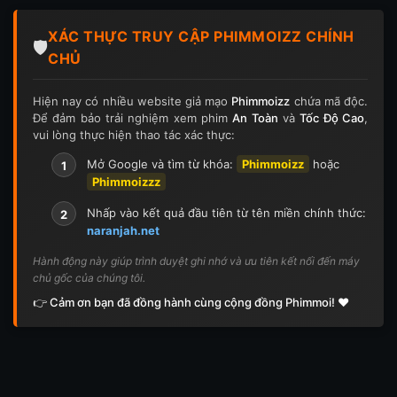
Tập 124
Tập 124
Tập 125
Tập 125
XÁC THỰC TRUY CẬP PHIMMOIZZ CHÍNH
Tập 126
Tập 126
Tập 127
Tập 127
🛡️
CHỦ
Tập 128
Tập 128
Tập 129
Tập 129
Hiện nay có nhiều website giả mạo
Phimmoizz
chứa mã độc.
Để đảm bảo trải nghiệm xem phim
An Toàn
và
Tốc Độ Cao
,
Tập 130
Tập 130
Tập 131
Tập 131
vui lòng thực hiện thao tác xác thực:
Tập 132
Tập 132
Tập 133
Tập 133
Mở Google và tìm từ khóa:
Phimmoizz
hoặc
1
Phimmoizzz
Tập 134
Tập 134
Tập 135
Tập 136
Nhấp vào kết quả đầu tiên từ tên miền chính thức:
2
naranjah.net
Tập 137
Tập 138
Tập 139
Tập 140
Hành động này giúp trình duyệt ghi nhớ và ưu tiên kết nối đến máy
chủ gốc của chúng tôi.
Tập 141
Tập 142
Tập 143
Tập 143
👉 Cảm ơn bạn đã đồng hành cùng cộng đồng Phimmoi! ❤️
Tập 144
Tập 144
Tập 145
Tập 145
Tập 146
Tập 146
Tập 147
Tập 148