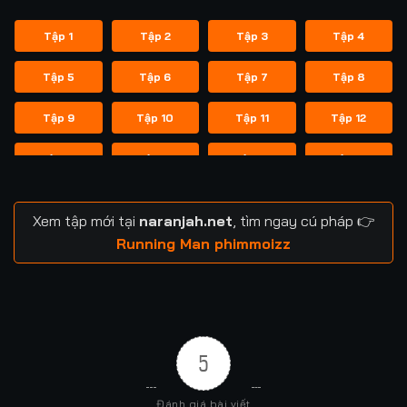
Tập 1
Tập 2
Tập 3
Tập 4
Tập 5
Tập 6
Tập 7
Tập 8
Tập 9
Tập 10
Tập 11
Tập 12
Tập 13
Tập 14
Tập 14
Tập 15
Tập 16
Tập 17
Tập 18
Tập 19
Xem tập mới tại
naranjah.net
, tìm ngay cú pháp 👉
Tập 20
Tập 21
Tập 21
Tập 22
Running Man phimmoizz
Tập 23
Tập 24
Tập 24
Tập 25
Tập 26
Tập 27
Tập 28
Tập 29
5
Tập 29
Tập 30
Tập 31
Tập 32
Đánh giá bài viết
Tập 33
Tập 34
Tập 35
Tập 36