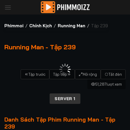
Bỏ
qua
nội
dung
Phimmoi
/
Chính Kịch
/
Running Man
/
Tập 239
Running Man - Tập 239
00:00 / 00:00
Tập trước
Tập tiếp
Mở rộng
Tắt đèn
51,287
lượt xem
SERVER 1
Danh Sách Tập Phim Running Man - Tập
239