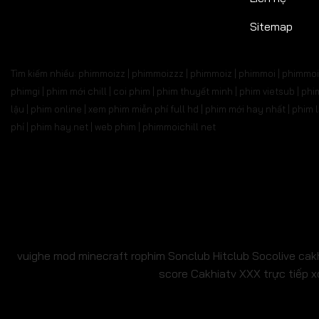
Tập 527
Tập 528
Tập 529
Tập 530
Tập 5
Sitemap
Tập 541
Tập 542
Tập 543
Tập 544
Tập 
Tìm kiếm nhiều: phimmoizz | phimmoizzz | phimmoiz | phimmoi | phimmoi 
Tập 555
Tập 556
Tập 557
Tập 558
Tập 
phimgi | phim mới chill | coi phim | phim thuyết minh | phim vietsub | 
lậu | phim online | xem phim miễn phí full hd | phim mới hay nhất | phi
Tập 569
Tập 570
Tập 571
Tập 572
Tập 
phí | phim hay.net | web phim | phimmoichill net
Tập 583
Tập 584
Tập 585
Tập 586
Tập 
Tập 597
Tập 598
Tập 599
Tập 600
Tập 6
Tập 611
Tập 612
Tập 613
Tập 614
Tập 6
Tập 625
Tập 626
Tập 627
Tập 628
Tập 6
vuighe
mod minecraft
rophim
Sonclub
Hitclub
Socolive
cak
score
Cakhiatv
XXX
trực tiếp x