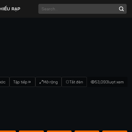
HIẾU RẠP
ước
Tập tiếp
Mở rộng
Tắt đèn
53,093
lượt xem