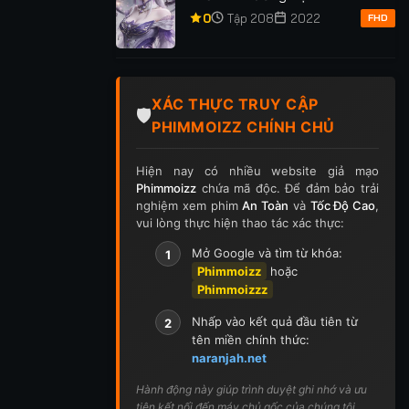
p 255
Tập 256
Tập 257
Tập 258
Tập 259
0
Tập 208
2022
FHD
p 269
Tập 270
Tập 271
Tập 272
Tập 273
p 283
Tập 284
Tập 285
Tập 286
Tập 287
XÁC THỰC TRUY CẬP
🛡️
PHIMMOIZZ CHÍNH CHỦ
p 297
Tập 298
Tập 299
Tập 300
Tập 301
Hiện nay có nhiều website giả mạo
ập 311
Tập 312
Tập 313
Tập 314
Tập 315
Phimmoizz
chứa mã độc. Để đảm bảo trải
nghiệm xem phim
An Toàn
và
Tốc Độ Cao
,
p 325
Tập 326
Tập 327
Tập 328
Tập 329
vui lòng thực hiện thao tác xác thực:
Mở Google và tìm từ khóa:
1
p 339
Tập 340
Tập 341
Tập 342
Tập 343
Phimmoizz
hoặc
Phimmoizzz
p 353
Tập 354
Tập 355
Tập 356
Tập 357
Nhấp vào kết quả đầu tiên từ
2
p 367
Tập 368
Tập 369
Tập 370
Tập 371
tên miền chính thức:
naranjah.net
ập 381
Tập 382
Tập 383
Tập 384
Tập 385
Hành động này giúp trình duyệt ghi nhớ và ưu
tiên kết nối đến máy chủ gốc của chúng tôi.