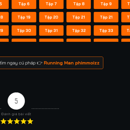
5
Tập 6
Tập 7
Tập 8
Tập 9
T
18
Tập 19
Tập 20
Tập 21
Tập 21
T
29
Tập 30
Tập 31
Tập 32
Tập 33
T
41
Tập 42
Tập 43
Tập 43
Tập 44
T
52
Tập 53
Tập 53
Tập 54
Tập 54
T
 tìm ngay cú pháp 👉
Running Man phimmoizz
59
Tập 60
Tập 60
Tập 61
Tập 61
T
66
Tập 67
Tập 67
Tập 68
Tập 68
T
73
Tập 74
Tập 74
Tập 75
Tập 75
T
5
80
Tập 81
Tập 81
Tập 82
Tập 82
T
Đánh giá bài viết
88
Tập 88
Tập 89
Tập 89
Tập 90
T