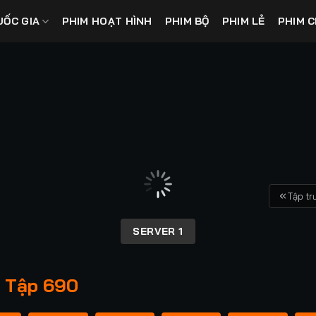
UỐC GIA
PHIM HOẠT HÌNH
PHIM BỘ
PHIM LẺ
PHIM C
Tập tr
SERVER 1
- Tập 690