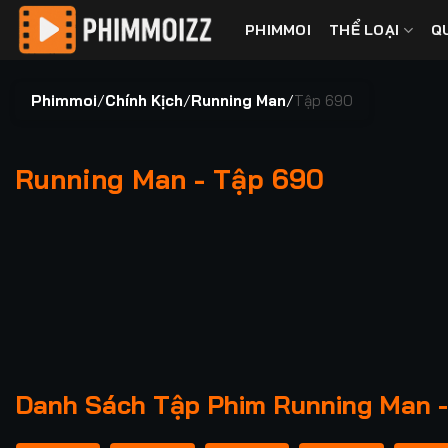
Bỏ
PHIMMOI
THỂ LOẠI
Q
qua
nội
dung
Phimmoi
/
Chính Kịch
/
Running Man
/
Tập 690
Running Man - Tập 690
00:00 / 00:00
Danh Sách Tập Phim Running Man 