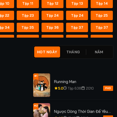
ập 10
Tập 11
Tập 12
Tập 13
Tập 14
ập 22
Tập 23
Tập 24
Tập 24
Tập 25
ập 34
Tập 35
Tập 36
Tập 37
Tập 37
ập 45
Tập 46
Tập 47
Tập 48
Tập 49
ập 55
Tập 55
Tập 56
Tập 56
Tập 57
HOT NGÀY
THÁNG
NĂM
ập 62
Tập 62
Tập 63
Tập 63
Tập 64
ập 69
Tập 69
Tập 70
Tập 70
Tập 71
#1
Running Man
ập 76
Tập 76
Tập 77
Tập 77
Tập 78
5.0
Tập 638
2010
FHD
ập 83
Tập 83
Tập 84
Tập 84
Tập 85
#2
Ngược Dòng Thời Gian Để Yêu
ập 91
Tập 91
Tập 92
Tập 92
Tập 93
Anh Phần 1