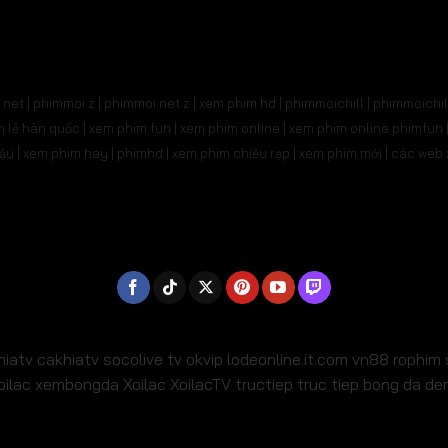
31
Tập 532
Tập 533
Tập 534
Tập 535
Tậ
545
Tập 546
Tập 547
Tập 548
Tập 549
Tậ
net | phimmoi.z | phimmoi.net z |
xem phim hd | phimmoichill | phimmoichil 
559
Tập 560
Tập 561
Tập 562
Tập 563
Tậ
phim lẻ hàn quốc | xem phim fun | xem phim online | xem phim online phimfun
m lậu | xem phim hay | phimhd | xem phim chiếu rạp | xem phim mới | các we
573
Tập 574
Tập 575
Tập 576
Tập 577
Tậ
587
Tập 588
Tập 589
Tập 590
Tập 591
Tậ
01
Tập 602
Tập 603
Tập 604
Tập 605
Tậ
15
Tập 616
Tập 617
Tập 618
Tập 619
Tậ
29
Tập 630
Tập 631
Tập 632
Tập 633
Tậ
hiatv
cakhiatv
socolive tv
okvip
lodeonline.it.com
vn88
rophim
oilac
xembongda Xoilac
XoilacTV tructiep
truc tiep bong da d