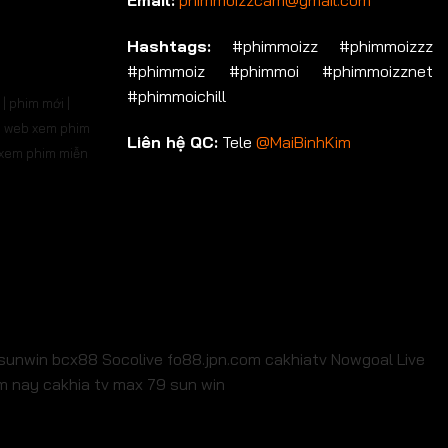
Email:
phimmoizzcam@gmail.com
p 536
Tập 537
Tập 538
Tập 539
Tập 540
Hashtags:
#phimmoizz #phimmoizzz
#phimmoiz #phimmoi #phimmoizznet
p 550
Tập 551
Tập 552
Tập 553
Tập 554
#phimmoichill
| phim mới |
p 564
Tập 565
Tập 566
Tập 567
Tập 568
 | web xem phim
Liên hệ QC:
Tele
@MaiBinhKim
b xem phim miễn
p 578
Tập 579
Tập 580
Tập 581
Tập 582
p 592
Tập 593
Tập 594
Tập 595
Tập 596
p 606
Tập 607
Tập 608
Tập 609
Tập 610
p 620
Tập 621
Tập 622
Tập 623
Tập 624
p 634
Tập 635
Tập 636
Tập 637
Tập 638
sunwin
bcx88
Socolive
fo88.jpn.com
cakhiatv
Nowgoal Live
em nay
cakhia tv
max 79
sun win