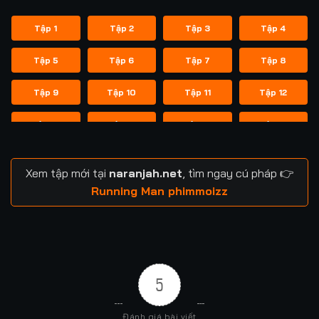
Tập 1
Tập 2
Tập 3
Tập 4
Tập 5
Tập 6
Tập 7
Tập 8
Tập 9
Tập 10
Tập 11
Tập 12
Tập 13
Tập 14
Tập 14
Tập 15
Tập 16
Tập 17
Tập 18
Tập 19
Xem tập mới tại
naranjah.net
, tìm ngay cú pháp 👉
Tập 20
Tập 21
Tập 21
Tập 22
Running Man phimmoizz
Tập 23
Tập 24
Tập 24
Tập 25
Tập 26
Tập 27
Tập 28
Tập 29
5
Tập 29
Tập 30
Tập 31
Tập 32
Đánh giá bài viết
Tập 33
Tập 34
Tập 35
Tập 36