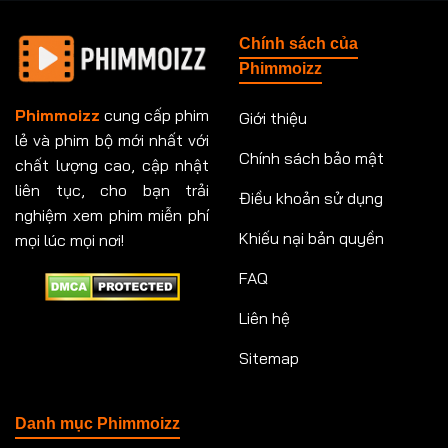
Tập 148
Tập 149
Tập 149
Tập 150
Chính sách của
Tập 151
Tập 151
Tập 152
Tập 153
Phimmoizz
Tập 153
Tập 154
Tập 154
Tập 155
Phimmoizz
cung cấp phim
Giới thiệu
lẻ và phim bộ mới nhất với
Tập 156
Tập 157
Tập 157
Tập 158
Chính sách bảo mật
chất lượng cao, cập nhật
Tập 159
Tập 159
Tập 160
Tập 161
liên tục, cho bạn trải
Điều khoản sử dụng
nghiệm xem phim miễn phí
Tập 161
Tập 162
Tập 163
Tập 164
Khiếu nại bản quyền
mọi lúc mọi nơi!
FAQ
Tập 164
Tập 165
Tập 165
Tập 166
Liên hệ
Tập 166
Tập 167
Tập 168
Tập 169
Sitemap
Tập 170
Tập 171
Tập 171
Tập 172
Tập 173
Tập 173
Tập 174
Tập 174
Danh mục Phimmoizz