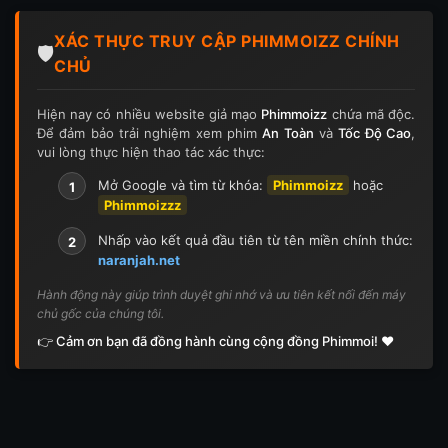
Tập 124
Tập 124
Tập 125
Tập 125
XÁC THỰC TRUY CẬP PHIMMOIZZ CHÍNH
Tập 126
Tập 126
Tập 127
Tập 127
🛡️
CHỦ
Tập 128
Tập 128
Tập 129
Tập 129
Hiện nay có nhiều website giả mạo
Phimmoizz
chứa mã độc.
Để đảm bảo trải nghiệm xem phim
An Toàn
và
Tốc Độ Cao
,
Tập 130
Tập 130
Tập 131
Tập 131
vui lòng thực hiện thao tác xác thực:
Tập 132
Tập 132
Tập 133
Tập 133
Mở Google và tìm từ khóa:
Phimmoizz
hoặc
1
Phimmoizzz
Tập 134
Tập 134
Tập 135
Tập 136
Nhấp vào kết quả đầu tiên từ tên miền chính thức:
2
naranjah.net
Tập 137
Tập 138
Tập 139
Tập 140
Hành động này giúp trình duyệt ghi nhớ và ưu tiên kết nối đến máy
chủ gốc của chúng tôi.
Tập 141
Tập 142
Tập 143
Tập 143
👉 Cảm ơn bạn đã đồng hành cùng cộng đồng Phimmoi! ❤️
Tập 144
Tập 144
Tập 145
Tập 145
Tập 146
Tập 146
Tập 147
Tập 148