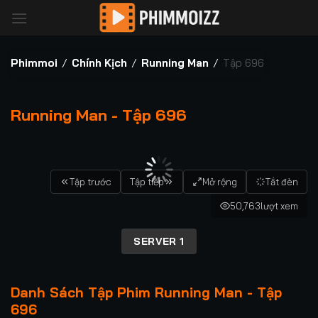
Bỏ
qua
nội
dung
Phimmoi
/
Chính Kịch
/
Running Man
/
Tập 696
Running Man - Tập 696
00:00 / 00:00
Tập trước
Tập tiếp
Mở rộng
Tắt đèn
50,763
lượt xem
SERVER 1
Danh Sách Tập Phim Running Man - Tập
696