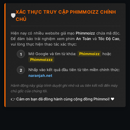
Tập 124
Tập 124
Tập 125
Tập 125
XÁC THỰC TRUY CẬP PHIMMOIZZ CHÍNH
Tập 126
Tập 126
Tập 127
Tập 127
🛡️
CHỦ
Tập 128
Tập 128
Tập 129
Tập 129
Hiện nay có nhiều website giả mạo
Phimmoizz
chứa mã độc.
Để đảm bảo trải nghiệm xem phim
An Toàn
và
Tốc Độ Cao
,
Tập 130
Tập 130
Tập 131
Tập 131
vui lòng thực hiện thao tác xác thực:
Tập 132
Tập 132
Tập 133
Tập 133
Mở Google và tìm từ khóa:
Phimmoizz
hoặc
1
Phimmoizzz
Tập 134
Tập 134
Tập 135
Tập 136
Nhấp vào kết quả đầu tiên từ tên miền chính thức:
2
naranjah.net
Tập 137
Tập 138
Tập 139
Tập 140
Hành động này giúp trình duyệt ghi nhớ và ưu tiên kết nối đến máy
chủ gốc của chúng tôi.
Tập 141
Tập 142
Tập 143
Tập 143
👉 Cảm ơn bạn đã đồng hành cùng cộng đồng Phimmoi! ❤️
Tập 144
Tập 144
Tập 145
Tập 145
Tập 146
Tập 146
Tập 147
Tập 148