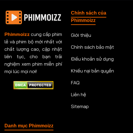
Tập 148
Tập 149
Tập 149
Tập 150
Chính sách của
Tập 151
Tập 151
Tập 152
Tập 153
Phimmoizz
Tập 153
Tập 154
Tập 154
Tập 155
Phimmoizz
cung cấp phim
Giới thiệu
lẻ và phim bộ mới nhất với
Tập 156
Tập 157
Tập 157
Tập 158
Chính sách bảo mật
chất lượng cao, cập nhật
Tập 159
Tập 159
Tập 160
Tập 161
liên tục, cho bạn trải
Điều khoản sử dụng
nghiệm xem phim miễn phí
Tập 161
Tập 162
Tập 163
Tập 164
Khiếu nại bản quyền
mọi lúc mọi nơi!
FAQ
Tập 164
Tập 165
Tập 165
Tập 166
Liên hệ
Tập 166
Tập 167
Tập 168
Tập 169
Sitemap
Tập 170
Tập 171
Tập 171
Tập 172
Tập 173
Tập 173
Tập 174
Tập 174
Danh mục Phimmoizz