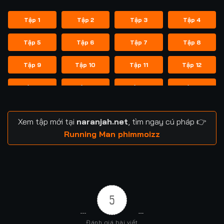
Tập 1
Tập 2
Tập 3
Tập 4
Tập 5
Tập 6
Tập 7
Tập 8
Tập 9
Tập 10
Tập 11
Tập 12
Tập 13
Tập 14
Tập 14
Tập 15
Tập 16
Tập 17
Tập 18
Tập 19
Xem tập mới tại
naranjah.net
, tìm ngay cú pháp 👉
Tập 20
Tập 21
Tập 21
Tập 22
Running Man phimmoizz
Tập 23
Tập 24
Tập 24
Tập 25
Tập 26
Tập 27
Tập 28
Tập 29
5
Tập 29
Tập 30
Tập 31
Tập 32
Đánh giá bài viết
Tập 33
Tập 34
Tập 35
Tập 36