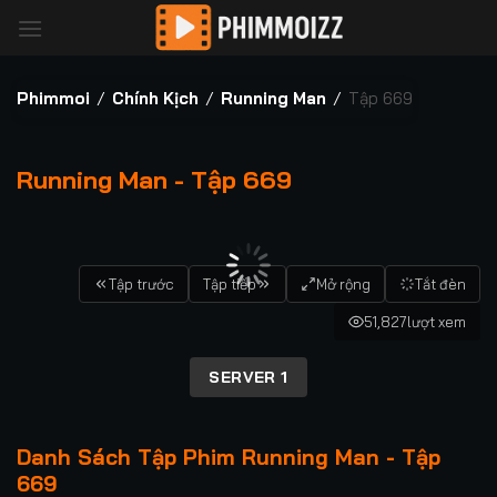
Bỏ
qua
nội
dung
Phimmoi
/
Chính Kịch
/
Running Man
/
Tập 669
Running Man - Tập 669
00:00 / 00:00
Tập trước
Tập tiếp
Mở rộng
Tắt đèn
51,827
lượt xem
SERVER 1
Danh Sách Tập Phim Running Man - Tập
669