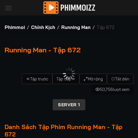
Bỏ
qua
nội
dung
Phimmoi
/
Chính Kịch
/
Running Man
/
Tập 672
Running Man - Tập 672
00:00 / 00:00
Tập trước
Tập tiếp
Mở rộng
Tắt đèn
50,756
lượt xem
SERVER 1
Danh Sách Tập Phim Running Man - Tập
672