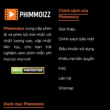
Tập 148
Tập 149
Tập 149
Tập 150
Chính sách của
Tập 151
Tập 151
Tập 152
Tập 153
Phimmoizz
Tập 153
Tập 154
Tập 154
Tập 155
Phimmoizz
cung cấp phim
Giới thiệu
lẻ và phim bộ mới nhất với
Tập 156
Tập 157
Tập 157
Tập 158
Chính sách bảo mật
chất lượng cao, cập nhật
Tập 159
Tập 159
Tập 160
Tập 161
liên tục, cho bạn trải
Điều khoản sử dụng
nghiệm xem phim miễn phí
Tập 161
Tập 162
Tập 163
Tập 164
Khiếu nại bản quyền
mọi lúc mọi nơi!
FAQ
Tập 164
Tập 165
Tập 165
Tập 166
Liên hệ
Tập 166
Tập 167
Tập 168
Tập 169
Sitemap
Tập 170
Tập 171
Tập 171
Tập 172
Tập 173
Tập 173
Tập 174
Tập 174
Danh mục Phimmoizz