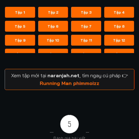
Tập 1
Tập 2
Tập 3
Tập 4
Tập 5
Tập 6
Tập 7
Tập 8
Tập 9
Tập 10
Tập 11
Tập 12
Tập 13
Tập 14
Tập 14
Tập 15
Tập 16
Tập 17
Tập 18
Tập 19
Xem tập mới tại
naranjah.net
, tìm ngay cú pháp 👉
Tập 20
Tập 21
Tập 21
Tập 22
Running Man phimmoizz
Tập 23
Tập 24
Tập 24
Tập 25
Tập 26
Tập 27
Tập 28
Tập 29
5
Tập 29
Tập 30
Tập 31
Tập 32
Đánh giá bài viết
Tập 33
Tập 34
Tập 35
Tập 36