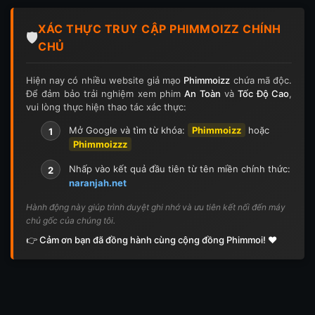
Tập 124
Tập 124
Tập 125
Tập 125
XÁC THỰC TRUY CẬP PHIMMOIZZ CHÍNH
Tập 126
Tập 126
Tập 127
Tập 127
🛡️
CHỦ
Tập 128
Tập 128
Tập 129
Tập 129
Hiện nay có nhiều website giả mạo
Phimmoizz
chứa mã độc.
Để đảm bảo trải nghiệm xem phim
An Toàn
và
Tốc Độ Cao
,
Tập 130
Tập 130
Tập 131
Tập 131
vui lòng thực hiện thao tác xác thực:
Tập 132
Tập 132
Tập 133
Tập 133
Mở Google và tìm từ khóa:
Phimmoizz
hoặc
1
Phimmoizzz
Tập 134
Tập 134
Tập 135
Tập 136
Nhấp vào kết quả đầu tiên từ tên miền chính thức:
2
naranjah.net
Tập 137
Tập 138
Tập 139
Tập 140
Hành động này giúp trình duyệt ghi nhớ và ưu tiên kết nối đến máy
chủ gốc của chúng tôi.
Tập 141
Tập 142
Tập 143
Tập 143
👉 Cảm ơn bạn đã đồng hành cùng cộng đồng Phimmoi! ❤️
Tập 144
Tập 144
Tập 145
Tập 145
Tập 146
Tập 146
Tập 147
Tập 148