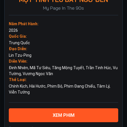
My Page In The 90s
Năm Phát Hành:
2026
Quốc Gia:
Trung Quốc
Đạo Diễn:
Lin Tzu-Ping
Diễn Viên:
Đinh Nhiên
,
Mã Tư Siêu
,
Tăng Mộng Tuyết
,
Trần Tinh Húc
,
Vu
Tường
,
Vương Ngọc Văn
Thể Loại:
Chính Kịch
,
Hài Hước
,
Phim Bộ
,
Phim Đang Chiếu
,
Tâm Lý
,
Viễn Tưởng
XEM PHIM