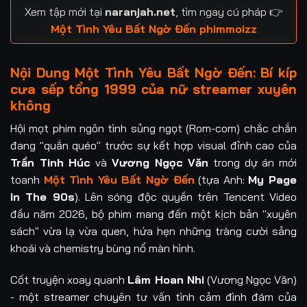
Xem tập mới tại
naranjah.net
, tìm ngay cú pháp 👉
Tập 21
Tập 22
Tập 23
Tập 24
Một Tình Yêu Bất Ngờ Đến phimmoizz
Nội Dung Một Tình Yêu Bất Ngờ Đến: Bí kíp
cưa sếp tổng 1999 của nữ streamer xuyên
không
Hội mọt phim ngôn tình sủng ngọt (Rom-com) chắc chắn
đang "quắn quéo" trước sự kết hợp visual đỉnh cao của
Trần Tinh Húc
và
Vương Ngọc Văn
trong dự án mới
toanh
Một Tình Yêu Bất Ngờ Đến
(tựa Anh:
My Page
In The 90s
). Lên sóng độc quyền trên Tencent Video
đầu năm 2026, bộ phim mang đến một kịch bản "xuyên
sách" vừa lạ vừa quen, hứa hẹn những tràng cười sảng
khoái và chemistry bùng nổ màn hình.
Cốt truyện xoay quanh
Lâm Hoan Nhi
(Vương Ngọc Văn)
- một streamer chuyên tư vấn tình cảm đình đám của