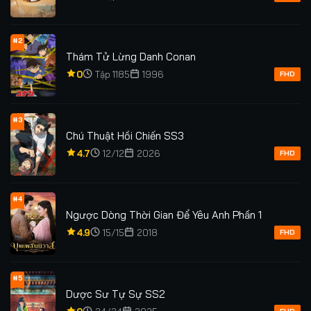
#2
Thám Tử Lừng Danh Conan
0
Tập 1185
1996
FHD
#3
Chú Thuật Hồi Chiến SS3
4.7
12/12
2026
FHD
#4
Ngược Dòng Thời Gian Để Yêu Anh Phần 1
4.9
15/15
2018
FHD
#5
Dược Sư Tự Sự SS2