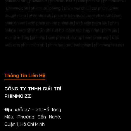
phimmoi net | phimmoi.z | phimmoi.net z |
xem phim hd | phimmoichill
| phimmoichil | phim mới | phimgi | phim mới chill | coi phim | phim
thuyết minh | phim vietsub | phim lẻ hàn quốc | xem phim fun | xem
phim online | xem phim online phimfun | web xem phim lậu | phim
online | xem phim miễn phí full hd | phim mới hay nhất | phim lậu |
xem phim hay | phimhd | xem phim chiếu rạp | xem phim mới | các
web xem phim miễn phí | phim hay.net | web phim | phimmoichill net
Thông Tin Liên Hệ
CÔNG TY TNHH GIẢI TRÍ
PHIMMOIZZ
Địa chỉ:
57 - 59 Hồ Tùng
Mậu, Phường Bến Nghé,
Quận 1, Hồ Chí Minh