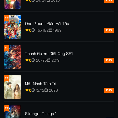
0
24/24
2025
FHD
#6
One Piece - Đảo Hải Tặc
0
Tập 1172
1999
FHD
#7
Thanh Gươm Diệt Quỷ SS1
0
26/26
2019
FHD
#8
Một Mảnh Tâm Trí
0
12/12
2020
FHD
#9
Stranger Things 1