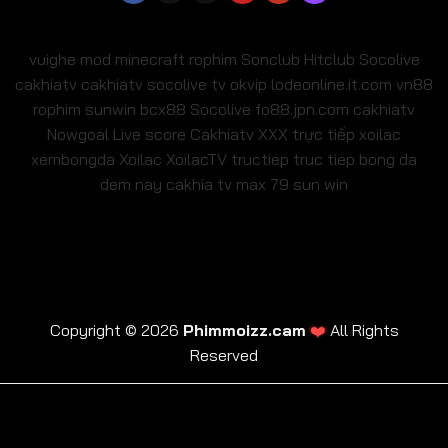
vuighe
mod minecraft
rophim
Sonclub
Hitclub
Socolive
cakhiatv
cakhiatv
socolive tv
okvip
lodeonline.it.com
vn88
rophim
sunwin
bcx88
Socolive
fo88.jpn.com
cakhiatv
Nowgoal Live score
Cakhiatv
XXX
trực tiếp xoilac
xembongda Xoilac
XoilacTV tructiep
truc tiep bong da
dem nay
cakhia tv
max 79
sun win
❤️
Copyright © 2026
Phimmoizz.cam
All Rights
Reserved
trực tiếp xoilac
xembongda Xoilac