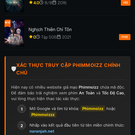
4.0
8/8
2016
HD
#10
Nghịch Thiên Chí Tôn
0
Tập 506
2021
FHD
XÁC THỰC TRUY CẬP PHIMMOIZZ CHÍNH
🛡️
CHỦ
Hiện nay có nhiều website giả mạo
Phimmoizz
chứa mã độc.
Để đảm bảo trải nghiệm xem phim
An Toàn
và
Tốc Độ Cao
,
vui lòng thực hiện thao tác xác thực:
Mở Google và tìm từ khóa:
Phimmoizz
hoặc
1
Phimmoizzz
Nhấp vào kết quả đầu tiên từ tên miền chính thức:
2
naranjah.net