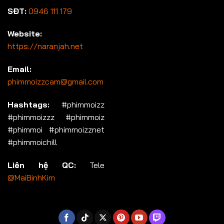
SĐT:
0946 111 179
Website:
https://naranjah.net
Email:
phimmoizzcam@gmail.com
Hashtags:
#phimmoizz
#phimmoizzz #phimmoiz
#phimmoi #phimmoizznet
#phimmoichill
Liên hệ QC:
Tele
@MaiBinhKim