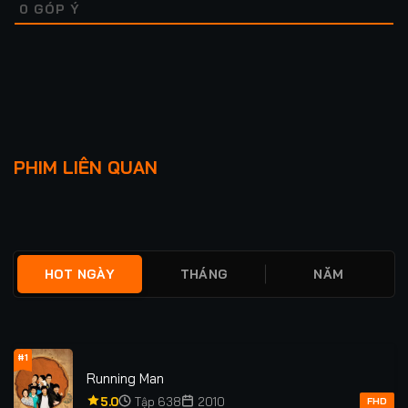
0
GÓP Ý
Lượt xem: 78
KỲ TÍCH
BÀO THAI QUỶ QUÁI
PHIM LIÊN QUAN
★
0
TẬP 24/24
★
0
FULL
HOT NGÀY
THÁNG
NĂM
#1
Running Man
5.0
Tập 638
2010
FHD