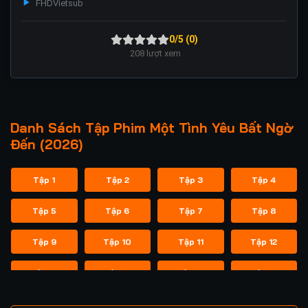
FHD
Vietsub
0/5 (0)
208
lượt xem
Danh Sách Tập Phim Một Tình Yêu Bất Ngờ
Đến (2026)
Tập 1
Tập 2
Tập 3
Tập 4
Tập 5
Tập 6
Tập 7
Tập 8
Tập 9
Tập 10
Tập 11
Tập 12
Tập 13
Tập 14
Tập 15
Tập 16
Tập 17
Tập 18
Tập 19
Tập 20