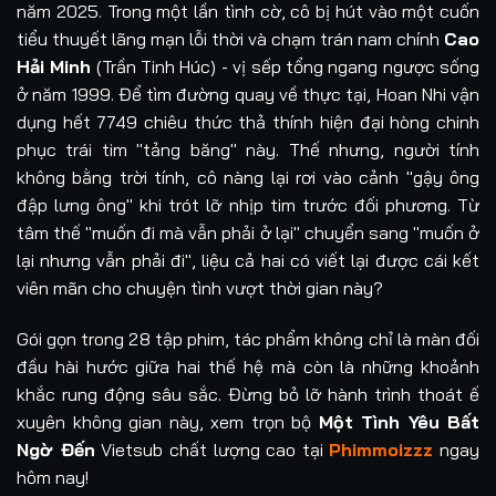
năm 2025. Trong một lần tình cờ, cô bị hút vào một cuốn
tiểu thuyết lãng mạn lỗi thời và chạm trán nam chính
Cao
Hải Minh
(Trần Tinh Húc) - vị sếp tổng ngang ngược sống
ở năm 1999. Để tìm đường quay về thực tại, Hoan Nhi vận
dụng hết 7749 chiêu thức thả thính hiện đại hòng chinh
phục trái tim "tảng băng" này. Thế nhưng, người tính
không bằng trời tính, cô nàng lại rơi vào cảnh "gậy ông
đập lưng ông" khi trót lỡ nhịp tim trước đối phương. Từ
tâm thế "muốn đi mà vẫn phải ở lại" chuyển sang "muốn ở
lại nhưng vẫn phải đi", liệu cả hai có viết lại được cái kết
viên mãn cho chuyện tình vượt thời gian này?
Gói gọn trong 28 tập phim, tác phẩm không chỉ là màn đối
đầu hài hước giữa hai thế hệ mà còn là những khoảnh
khắc rung động sâu sắc. Đừng bỏ lỡ hành trình thoát ế
xuyên không gian này, xem trọn bộ
Một Tình Yêu Bất
Ngờ Đến
Vietsub chất lượng cao tại
Phimmoizzz
ngay
hôm nay!