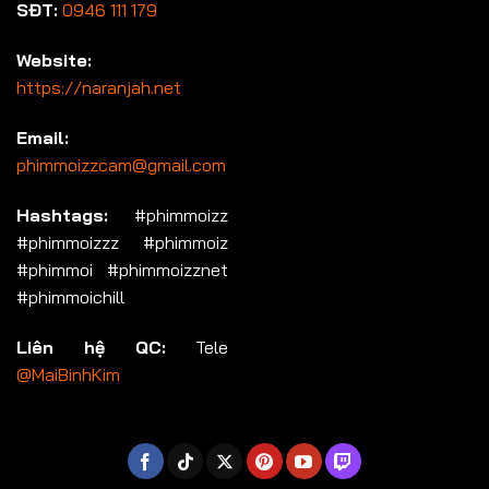
SĐT:
0946 111 179
Website:
https://naranjah.net
Email:
phimmoizzcam@gmail.com
Hashtags:
#phimmoizz
#phimmoizzz #phimmoiz
#phimmoi #phimmoizznet
#phimmoichill
Liên hệ QC:
Tele
@MaiBinhKim