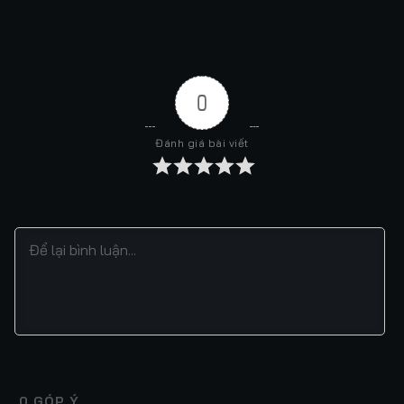
0
Đánh giá bài viết
0
GÓP Ý