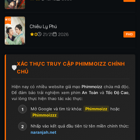
#10
Chiêu Ly Phú
0
21/21
2026
FHD
XÁC THỰC TRUY CẬP PHIMMOIZZ CHÍNH
🛡️
CHỦ
Hiện nay có nhiều website giả mạo
Phimmoizz
chứa mã độc.
Để đảm bảo trải nghiệm xem phim
An Toàn
và
Tốc Độ Cao
,
vui lòng thực hiện thao tác xác thực:
Mở Google và tìm từ khóa:
Phimmoizz
hoặc
1
Phimmoizzz
Nhấp vào kết quả đầu tiên từ tên miền chính thức:
2
naranjah.net