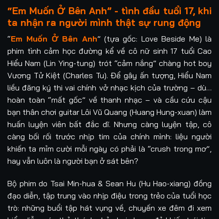
“Em Muốn Ở Bên Anh” - tình đầu tuổi 17, khi
ta nhận ra người mình thật sự rung động
“
Em Muốn Ở Bên Anh
” (tựa gốc: Love Beside Me) là
phim tình cảm học đường kể về cô nữ sinh 17 tuổi Cao
Hiểu Nam (Lin Ying-tung) trót “cảm nắng” chàng hot boy
Vương Tử Kiệt (Charles Tu). Để gây ấn tượng, Hiểu Nam
liều đăng ký thi vai chính vở nhạc kịch của trường – dù…
hoàn toàn “mất gốc” về thanh nhạc – và cầu cứu cậu
bạn thân chơi guitar Lôi Vũ Quang (Huang Hung-xuan) làm
huấn luyện viên bất đắc dĩ. Nhưng càng luyện tập, cô
càng bối rối trước nhịp tim của chính mình: liệu người
khiến ta mỉm cười mỗi ngày có phải là “crush trong mơ”,
hay vẫn luôn là người bạn ở sát bên?
Bộ phim do Tsai Min-hua & Sean Hu (Hu Hao-xiang) đồng
đạo diễn, tập trung vào nhịp điệu trong trẻo của tuổi học
trò: những buổi tập hát vụng về, chuyến xe đêm đi xem