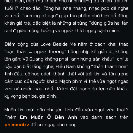
biểu diễn, các thử thách nhỏ nhoi nhưng đủ khiến trái tim
tuổi 17 chao đảo. Tông hài nhẹ nhàng, nhạc pop dễ nghe
và chất “coming-of-age” giúp tác phẩm phù hợp số đông
khán giả trẻ, đặc biệt là những ai từng “đứng giữa hai lằn
ranh” giữa mộng tưởng và người thật ngay cạnh mình.
Điểm cộng của Love Beside Me nằm ở cách khai thác
“bạn thân → người thương” bằng nhịp kể giản dị, không
lên gân: Vũ Quang không phải “anh hùng sân khấu”, chỉ là
cậu bạn biết lắng nghe; Hiểu Nam không “thần thánh hóa”
tình đầu, cô học cách thành thật với trái tim và tôn trọng
cảm xúc của người khác. Mạch phim vì thế vừa ngọt ngào
vừa có chiều sâu, nhất là khi đặt cạnh áp lực sân khấu,
kỳ vọng bạn bè, gia đình.
Muốn tìm một câu chuyện tình đầu vừa ngọt vừa thật?
Thêm
Em Muốn Ở Bên Anh
vào danh sách trên
phimmoizz
để coi ngay cho nóng.