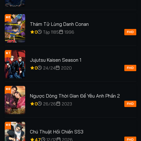
#6
Thám Tử Lừng Danh Conan
0
Tập 1185
1996
FHD
#7
Jujutsu Kaisen Season 1
0
24/24
2020
FHD
#8
Ngược Dòng Thời Gian Để Yêu Anh Phần 2
0
26/26
2023
FHD
#9
Chú Thuật Hồi Chiến SS3
4.7
12/12
2026
FHD