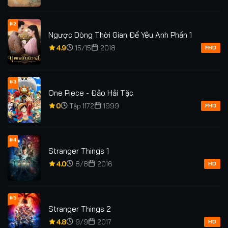
#2
Ngược Dòng Thời Gian Để Yêu Anh Phần 1
4.9
15/15
2018
FHD
#3
One Piece - Đảo Hải Tặc
0
Tập 1172
1999
FHD
#4
Stranger Things 1
4.0
8/8
2016
HD
#5
Stranger Things 2
4.8
9/9
2017
HD