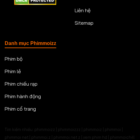
Liên hệ
Sitemap
Danh mục Phimmoizz
Phim bộ
Phim lẻ
Phim chiếu rạp
Phim hành động
Phim cổ trang
Tìm kiếm nhiều: phimmoizz | phimmoizzz | phimmoiz | phimmoi |
phimmoi net | phimmoi.z | phimmoi.net z |
xem phim hd | phimmoichill