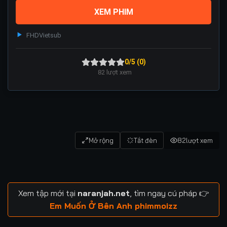
XEM PHIM
FHD
Vietsub
0/5 (0)
82
lượt xem
Mở rộng
Tắt đèn
82
lượt xem
Xem tập mới tại
naranjah.net
, tìm ngay cú pháp 👉
Em Muốn Ở Bên Anh phimmoizz