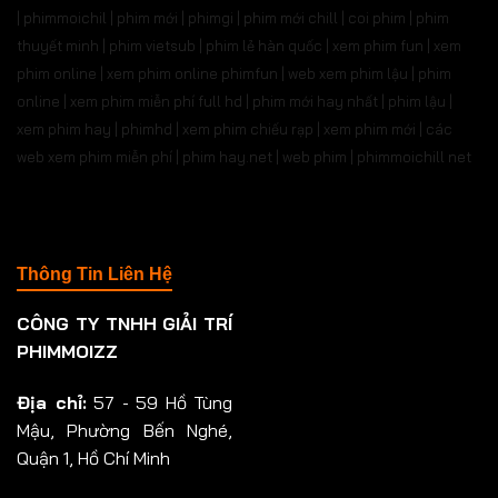
| phimmoichil | phim mới | phimgi | phim mới chill | coi phim | phim
thuyết minh | phim vietsub | phim lẻ hàn quốc | xem phim fun | xem
phim online | xem phim online phimfun | web xem phim lậu | phim
online | xem phim miễn phí full hd | phim mới hay nhất | phim lậu |
xem phim hay | phimhd | xem phim chiếu rạp | xem phim mới | các
web xem phim miễn phí | phim hay.net | web phim | phimmoichill net
Thông Tin Liên Hệ
CÔNG TY TNHH GIẢI TRÍ
PHIMMOIZZ
Địa chỉ:
57 - 59 Hồ Tùng
Mậu, Phường Bến Nghé,
Quận 1, Hồ Chí Minh