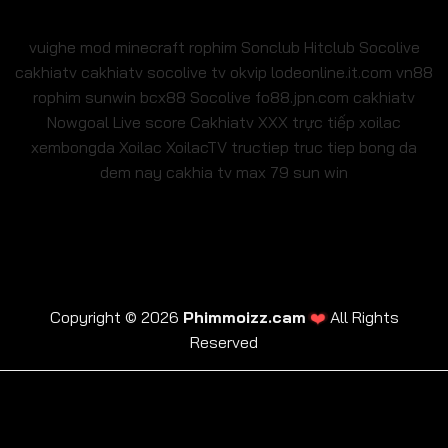
vuighe
mod minecraft
rophim
Sonclub
Hitclub
Socolive
cakhiatv
cakhiatv
socolive tv
okvip
lodeonline.it.com
vn88
rophim
sunwin
bcx88
Socolive
fo88.jpn.com
cakhiatv
Nowgoal Live score
Cakhiatv
XXX
trực tiếp xoilac
xembongda Xoilac
XoilacTV tructiep
truc tiep bong da
dem nay
cakhia tv
max 79
sun win
❤️
Copyright © 2026
Phimmoizz.cam
All Rights
Reserved
trực tiếp xoilac
xembongda Xoilac
XoilacTV tructiep
cakhia tv