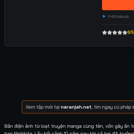
FHD
Vietsub
0/5
Xem tập mới tại
naranjah.net
, tìm ngay cú pháp
Bản điện ảnh từ loạt truyện manga cùng tên, vốn gây ấn t
bạn Nishikita. Lấy bối cảnh 10 năm sau khi cả hai đã trưởn