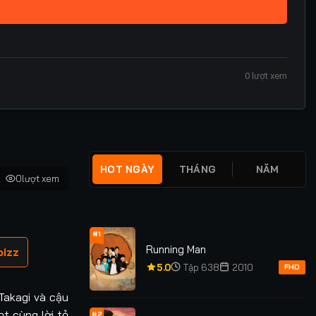
0
lượt xem
HOT NGÀY
THÁNG
NĂM
0
lượt xem
#1
Running Man
oizz
5.0
Tập 638
2010
FHD
Takagi và cậu
ọt cùng lời tỏ
#2