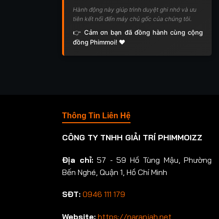
Hành động này giúp trình duyệt ghi nhớ và ưu
tiên kết nối đến máy chủ gốc của chúng tôi.
👉 Cảm ơn bạn đã đồng hành cùng cộng
đồng Phimmoi! ❤️
Thông Tin Liên Hệ
CÔNG TY TNHH GIẢI TRÍ PHIMMOIZZ
Địa chỉ:
57 - 59 Hồ Tùng Mậu, Phường
Bến Nghé, Quận 1, Hồ Chí Minh
SĐT:
0946 111 179
Website:
https://naranjah.net