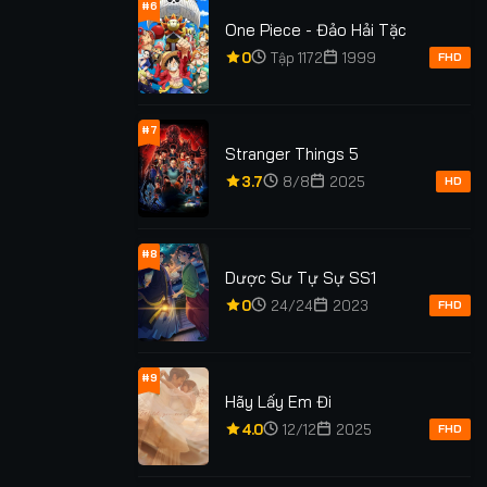
#6
One Piece - Đảo Hải Tặc
xem: 52
Lượt xem: 230
Lượt xem: 370
0
Tập 1172
1999
FHD
UÝT NỮA
TÔI Ở ĐỈNH CAO
HẠ CÁNH NƠI ANH
 THẬT RỒI
CẬU
#7
TẬP 14/14
★
5.0
TẬP 16/16
★
0
TẬP 2
Stranger Things 5
3.7
8/8
2025
HD
#8
Dược Sư Tự Sự SS1
0
24/24
2023
FHD
#9
Hãy Lấy Em Đi
4.0
12/12
2025
FHD