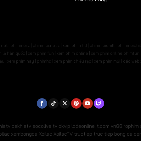
net | phimmoi.z | phimmoi.net z |
xem phim hd | phimmoichill | phimmoichil 
phim lẻ hàn quốc | xem phim fun | xem phim online | xem phim online phimfun
m lậu | xem phim hay | phimhd | xem phim chiếu rạp | xem phim mới | các we
hiatv
cakhiatv
socolive tv
okvip
lodeonline.it.com
vn88
rophim
oilac
xembongda Xoilac
XoilacTV tructiep
truc tiep bong da d