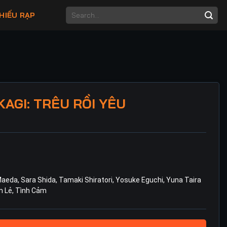
HIẾU RẠP
AGI: TRÊU RỒI YÊU
Maeda
,
Sara Shida
,
Tamaki Shiratori
,
Yosuke Eguchi
,
Yuna Taira
m Lẻ
,
Tình Cảm