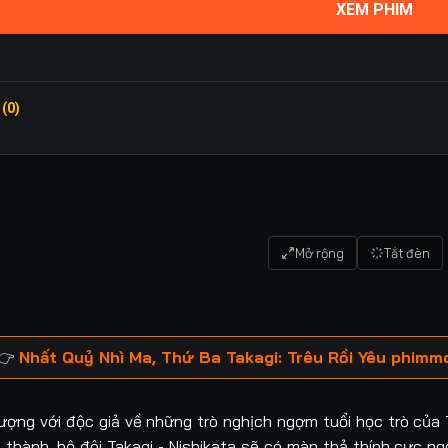
XEM PHIM
 (0)
Mở rộng
Tắt đèn
 👉
Nhất Quỷ Nhì Ma, Thứ Ba Takagi: Trêu Rồi Yêu phimm
ượng với độc giả về những trò nghịch ngợm tuổi học trò của 
g thành, bộ đôi Takagi - Nishikata sẽ có màn thả thính cực ng