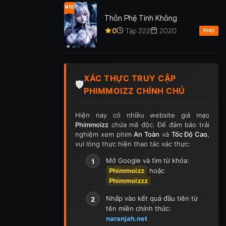
#10
Thôn Phệ Tinh Không
0
Tập 222
2020
FHD
XÁC THỰC TRUY CẬP
🛡️
PHIMMOIZZ CHÍNH CHỦ
Hiện nay có nhiều website giả mạo
Phimmoizz
chứa mã độc. Để đảm bảo trải
nghiệm xem phim
An Toàn
và
Tốc Độ Cao
,
vui lòng thực hiện thao tác xác thực:
Mở Google và tìm từ khóa:
1
Phimmoizz
hoặc
Phimmoizzz
Nhấp vào kết quả đầu tiên từ
2
tên miền chính thức:
naranjah.net