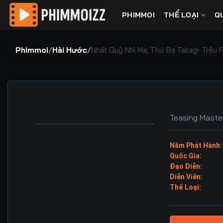
Bỏ
PHIMMOI
THỂ LOẠI
Q
qua
nội
dung
Phimmoi
/
Hài Hước
/
Nhất Quỷ Nhì Ma, Thứ Ba Takagi: Trêu 
Teasing Maste
Năm Phát Hành:
Quốc Gia:
Đạo Diễn:
Diễn Viên:
Thể Loại: