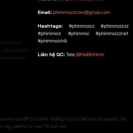
Email:
phimmoizzcam@gmail.com
Hashtags:
#phimmoizz #phimmoizzz
#phimmoiz #phimmoi #phimmoizznet
#phimmoichill
| phim mới |
 | web xem phim
Liên hệ QC:
Tele
@MaiBinhKim
b xem phim miễn
sunwin
bcx88
Socolive
fo88.jpn.com
cakhiatv
Nowgoal Live
em nay
cakhia tv
max 79
sun win