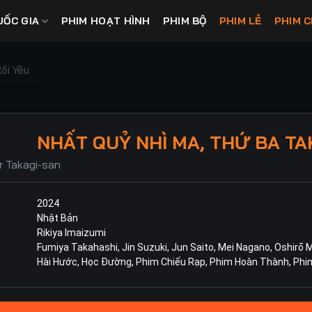
UỐC GIA
PHIM HOẠT HÌNH
PHIM BỘ
PHIM LẺ
PHIM C
Rồi Yêu
NHẤT QUỶ NHÌ MA, THỨ BA TAK
r Takagi-san
2024
Nhật Bản
Rikiya Imaizumi
Fumiya Takahashi
,
Jin Suzuki
,
Jun Saito
,
Mei Nagano
,
Oshirō 
Hài Hước
,
Học Đường
,
Phim Chiếu Rạp
,
Phim Hoàn Thành
,
Phi