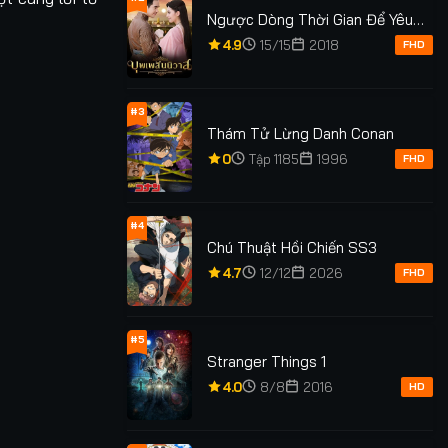
Ngược Dòng Thời Gian Để Yêu
Anh Phần 1
4.9
15/15
2018
FHD
#3
Thám Tử Lừng Danh Conan
0
Tập 1185
1996
FHD
#4
Chú Thuật Hồi Chiến SS3
4.7
12/12
2026
FHD
#5
Stranger Things 1
4.0
8/8
2016
HD