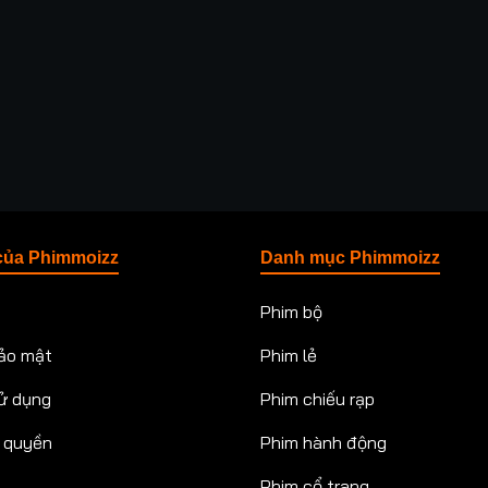
của Phimmoizz
Danh mục Phimmoizz
Phim bộ
ảo mật
Phim lẻ
ử dụng
Phim chiếu rạp
n quyền
Phim hành động
Phim cổ trang