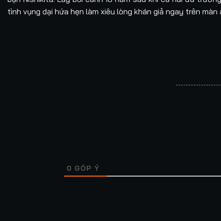
tình vụng dại hứa hẹn làm xiêu lòng khán giả ngay trên màn 
0
GÓP Ý