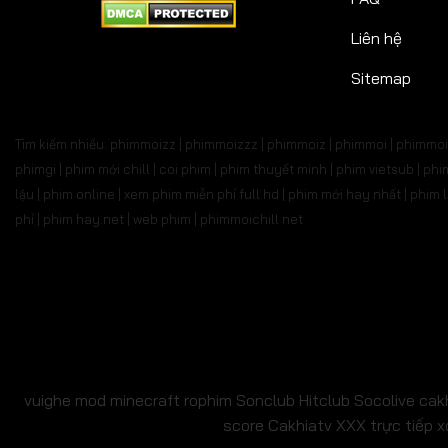
Liên hệ
Sitemap
Tìm kiếm nhiều: phimmoizz | phimmoizzz | phimmoiz | phimmoi | phimmoi 
phimgi | phim mới chill | coi phim | phim thuyết minh | phim vietsub | 
lậu | phim online | xem phim miễn phí full hd | phim mới hay nhất | phi
phí | phim hay.net | web phim | phimmoichill net
vuighe
mod minecraft
rophim
Sonclub
Hitclub
Socolive
cak
score
Cakhiatv
XXX
trực tiếp x