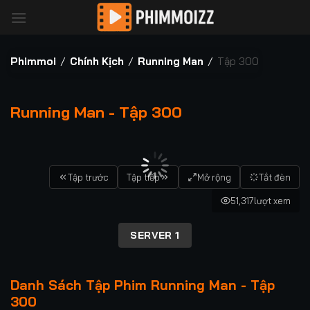
Bỏ
qua
nội
dung
Phimmoi
/
Chính Kịch
/
Running Man
/
Tập 300
Running Man - Tập 300
00:00 / 00:00
Tập trước
Tập tiếp
Mở rộng
Tắt đèn
51,317
lượt xem
SERVER 1
Danh Sách Tập Phim Running Man - Tập
300