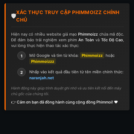
Tập 124
Tập 124
Tập 125
Tập 125
XÁC THỰC TRUY CẬP PHIMMOIZZ CHÍNH
Tập 126
Tập 126
Tập 127
Tập 127
🛡️
CHỦ
Tập 128
Tập 128
Tập 129
Tập 129
Hiện nay có nhiều website giả mạo
Phimmoizz
chứa mã độc.
Để đảm bảo trải nghiệm xem phim
An Toàn
và
Tốc Độ Cao
,
Tập 130
Tập 130
Tập 131
Tập 131
vui lòng thực hiện thao tác xác thực:
Tập 132
Tập 132
Tập 133
Tập 133
Mở Google và tìm từ khóa:
Phimmoizz
hoặc
1
Phimmoizzz
Tập 134
Tập 134
Tập 135
Tập 136
Nhấp vào kết quả đầu tiên từ tên miền chính thức:
2
naranjah.net
Tập 137
Tập 138
Tập 139
Tập 140
Hành động này giúp trình duyệt ghi nhớ và ưu tiên kết nối đến máy
chủ gốc của chúng tôi.
Tập 141
Tập 142
Tập 143
Tập 143
👉 Cảm ơn bạn đã đồng hành cùng cộng đồng Phimmoi! ❤️
Tập 144
Tập 144
Tập 145
Tập 145
Tập 146
Tập 146
Tập 147
Tập 148