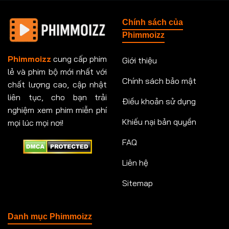
Tập 148
Tập 149
Tập 149
Tập 150
Chính sách của
Tập 151
Tập 151
Tập 152
Tập 153
Phimmoizz
Tập 153
Tập 154
Tập 154
Tập 155
Phimmoizz
cung cấp phim
Giới thiệu
lẻ và phim bộ mới nhất với
Tập 156
Tập 157
Tập 157
Tập 158
Chính sách bảo mật
chất lượng cao, cập nhật
Tập 159
Tập 159
Tập 160
Tập 161
liên tục, cho bạn trải
Điều khoản sử dụng
nghiệm xem phim miễn phí
Tập 161
Tập 162
Tập 163
Tập 164
Khiếu nại bản quyền
mọi lúc mọi nơi!
FAQ
Tập 164
Tập 165
Tập 165
Tập 166
Liên hệ
Tập 166
Tập 167
Tập 168
Tập 169
Sitemap
Tập 170
Tập 171
Tập 171
Tập 172
Tập 173
Tập 173
Tập 174
Tập 174
Danh mục Phimmoizz