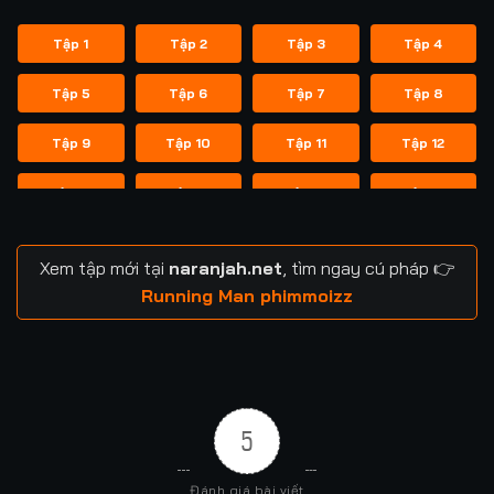
Tập 1
Tập 2
Tập 3
Tập 4
Tập 5
Tập 6
Tập 7
Tập 8
Tập 9
Tập 10
Tập 11
Tập 12
Tập 13
Tập 14
Tập 14
Tập 15
Tập 16
Tập 17
Tập 18
Tập 19
Xem tập mới tại
naranjah.net
, tìm ngay cú pháp 👉
Tập 20
Tập 21
Tập 21
Tập 22
Running Man phimmoizz
Tập 23
Tập 24
Tập 24
Tập 25
Tập 26
Tập 27
Tập 28
Tập 29
5
Tập 29
Tập 30
Tập 31
Tập 32
Đánh giá bài viết
Tập 33
Tập 34
Tập 35
Tập 36