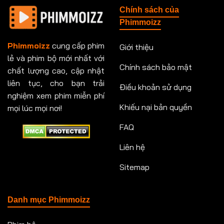
Chính sách của
Tập 151
Tập 151
Tập 152
Tập 153
Phimmoizz
Tập 153
Tập 154
Tập 154
Tập 155
Phimmoizz
cung cấp phim
Giới thiệu
lẻ và phim bộ mới nhất với
Tập 156
Tập 157
Tập 157
Tập 158
Chính sách bảo mật
chất lượng cao, cập nhật
Tập 159
Tập 159
Tập 160
Tập 161
liên tục, cho bạn trải
Điều khoản sử dụng
nghiệm xem phim miễn phí
Tập 161
Tập 162
Tập 163
Tập 164
Khiếu nại bản quyền
mọi lúc mọi nơi!
FAQ
Tập 164
Tập 165
Tập 165
Tập 166
Liên hệ
Tập 166
Tập 167
Tập 168
Tập 169
Sitemap
Tập 170
Tập 171
Tập 171
Tập 172
Tập 173
Tập 173
Tập 174
Tập 174
Danh mục Phimmoizz
Tập 175
Tập 176
Tập 176
Tập 177