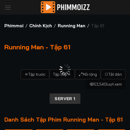
Bỏ
qua
nội
dung
Phimmoi
/
Chính Kịch
/
Running Man
/
Tập 61
Running Man - Tập 61
00:00 / 00:00
Tập trước
Tập tiếp
Mở rộng
Tắt đèn
53,540
lượt xem
SERVER 1
Danh Sách Tập Phim Running Man - Tập 61