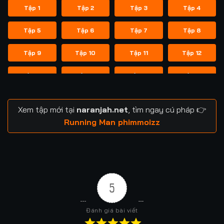
Tập 1
Tập 2
Tập 3
Tập 4
Tập 5
Tập 6
Tập 7
Tập 8
Tập 9
Tập 10
Tập 11
Tập 12
Tập 13
Tập 14
Tập 14
Tập 15
Tập 16
Tập 17
Tập 18
Tập 19
Xem tập mới tại
naranjah.net
, tìm ngay cú pháp 👉
Tập 20
Tập 21
Tập 21
Tập 22
Running Man phimmoizz
Tập 23
Tập 24
Tập 24
Tập 25
Tập 26
Tập 27
Tập 28
Tập 29
5
Tập 29
Tập 30
Tập 31
Tập 32
Đánh giá bài viết
Tập 33
Tập 34
Tập 35
Tập 36