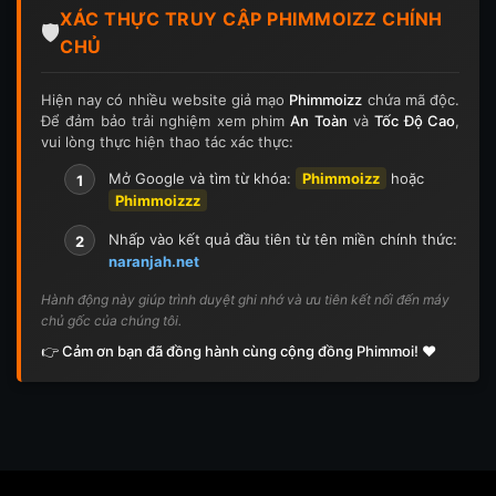
XÁC THỰC TRUY CẬP PHIMMOIZZ CHÍNH
Tập 126
Tập 126
Tập 127
Tập 127
🛡️
CHỦ
Tập 128
Tập 128
Tập 129
Tập 129
Hiện nay có nhiều website giả mạo
Phimmoizz
chứa mã độc.
Để đảm bảo trải nghiệm xem phim
An Toàn
và
Tốc Độ Cao
,
Tập 130
Tập 130
Tập 131
Tập 131
vui lòng thực hiện thao tác xác thực:
Tập 132
Tập 132
Tập 133
Tập 133
Mở Google và tìm từ khóa:
Phimmoizz
hoặc
1
Phimmoizzz
Tập 134
Tập 134
Tập 135
Tập 136
Nhấp vào kết quả đầu tiên từ tên miền chính thức:
2
naranjah.net
Tập 137
Tập 138
Tập 139
Tập 140
Hành động này giúp trình duyệt ghi nhớ và ưu tiên kết nối đến máy
chủ gốc của chúng tôi.
Tập 141
Tập 142
Tập 143
Tập 143
👉 Cảm ơn bạn đã đồng hành cùng cộng đồng Phimmoi! ❤️
Tập 144
Tập 144
Tập 145
Tập 145
Tập 146
Tập 146
Tập 147
Tập 148
Tập 148
Tập 149
Tập 149
Tập 150