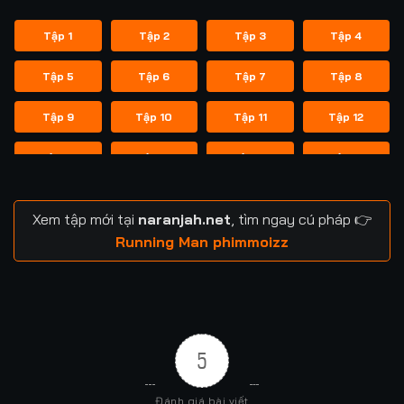
Tập 1
Tập 2
Tập 3
Tập 4
Tập 5
Tập 6
Tập 7
Tập 8
Tập 9
Tập 10
Tập 11
Tập 12
Tập 13
Tập 14
Tập 14
Tập 15
Tập 16
Tập 17
Tập 18
Tập 19
Xem tập mới tại
naranjah.net
, tìm ngay cú pháp 👉
Tập 20
Tập 21
Tập 21
Tập 22
Running Man phimmoizz
Tập 23
Tập 24
Tập 24
Tập 25
Tập 26
Tập 27
Tập 28
Tập 29
5
Tập 29
Tập 30
Tập 31
Tập 32
Đánh giá bài viết
Tập 33
Tập 34
Tập 35
Tập 36