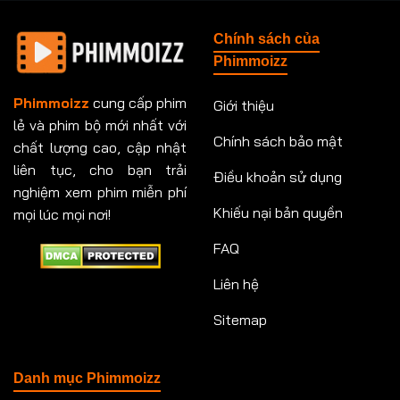
Tập 148
Tập 149
Tập 149
Tập 150
Chính sách của
Tập 151
Tập 151
Tập 152
Tập 153
Phimmoizz
Tập 153
Tập 154
Tập 154
Tập 155
Phimmoizz
cung cấp phim
Giới thiệu
lẻ và phim bộ mới nhất với
Tập 156
Tập 157
Tập 157
Tập 158
Chính sách bảo mật
chất lượng cao, cập nhật
Tập 159
Tập 159
Tập 160
Tập 161
liên tục, cho bạn trải
Điều khoản sử dụng
nghiệm xem phim miễn phí
Tập 161
Tập 162
Tập 163
Tập 164
Khiếu nại bản quyền
mọi lúc mọi nơi!
FAQ
Tập 164
Tập 165
Tập 165
Tập 166
Liên hệ
Tập 166
Tập 167
Tập 168
Tập 169
Sitemap
Tập 170
Tập 171
Tập 171
Tập 172
Tập 173
Tập 173
Tập 174
Tập 174
Danh mục Phimmoizz