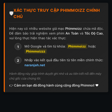
Tập 124
Tập 124
Tập 125
Tập 125
XÁC THỰC TRUY CẬP PHIMMOIZZ CHÍNH
Tập 126
Tập 126
Tập 127
Tập 127
🛡️
CHỦ
Tập 128
Tập 128
Tập 129
Tập 129
Hiện nay có nhiều website giả mạo
Phimmoizz
chứa mã độc.
Để đảm bảo trải nghiệm xem phim
An Toàn
và
Tốc Độ Cao
,
Tập 130
Tập 130
Tập 131
Tập 131
vui lòng thực hiện thao tác xác thực:
Tập 132
Tập 132
Tập 133
Tập 133
Mở Google và tìm từ khóa:
Phimmoizz
hoặc
1
Phimmoizzz
Tập 134
Tập 134
Tập 135
Tập 136
Nhấp vào kết quả đầu tiên từ tên miền chính thức:
2
naranjah.net
Tập 137
Tập 138
Tập 139
Tập 140
Hành động này giúp trình duyệt ghi nhớ và ưu tiên kết nối đến máy
chủ gốc của chúng tôi.
Tập 141
Tập 142
Tập 143
Tập 143
👉 Cảm ơn bạn đã đồng hành cùng cộng đồng Phimmoi! ❤️
Tập 144
Tập 144
Tập 145
Tập 145
Tập 146
Tập 146
Tập 147
Tập 148