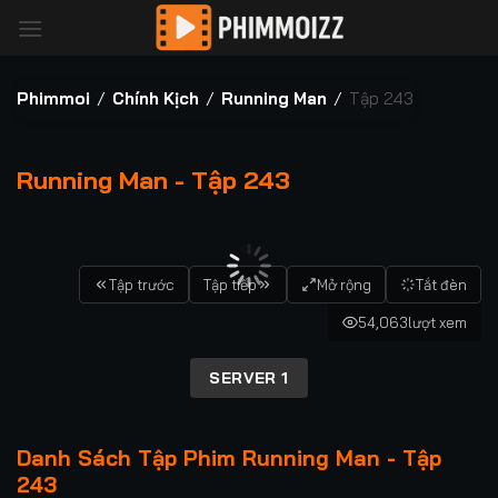
Bỏ
qua
nội
dung
Phimmoi
/
Chính Kịch
/
Running Man
/
Tập 243
Running Man - Tập 243
00:00 / 00:00
Tập trước
Tập tiếp
Mở rộng
Tắt đèn
54,063
lượt xem
SERVER 1
Danh Sách Tập Phim Running Man - Tập
243