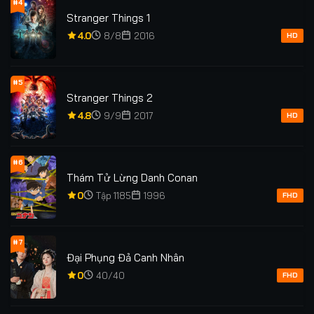
#4
Stranger Things 1
4.0
8/8
2016
HD
#5
Stranger Things 2
4.8
9/9
2017
HD
#6
Thám Tử Lừng Danh Conan
0
Tập 1185
1996
FHD
#7
Đại Phụng Đả Canh Nhân
0
40/40
FHD