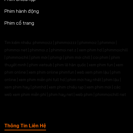
Phim hành động
Phim cổ trang
Tìm kiếm nhiều: phimmoizz | phimmoizzz | phimmoiz | phimmoi |
phimmoi net | phimmoi.z | phimmoi.net z |
xem phim hd | phimmoichill
| phimmoichil | phim mới | phimgi | phim mới chill | coi phim | phim
thuyết minh | phim vietsub | phim lẻ hàn quốc | xem phim fun | xem
phim online | xem phim online phimfun | web xem phim lậu | phim
online | xem phim miễn phí full hd | phim mới hay nhất | phim lậu |
xem phim hay | phimhd | xem phim chiếu rạp | xem phim mới | các
web xem phim miễn phí | phim hay.net | web phim | phimmoichill net
Thông Tin Liên Hệ