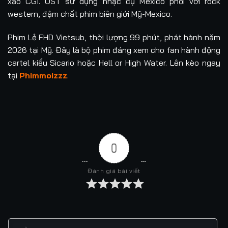
xảo CGI. OST sử dụng nhạc cụ Mexico phối với rock
western, đậm chất phim biên giới Mỹ-Mexico.
Phim Lẻ FHD Vietsub, thời lượng 99 phút, phát hành năm
2026 tại Mỹ. Đây là bộ phim đáng xem cho fan hành động
cartel kiểu Sicario hoặc Hell or High Water. Lên kèo ngay
tại
Phimmoizzz
.
0
Đánh giá bài viết