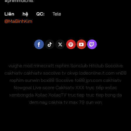
#phimmoichill
Liên hệ QC:
Tele
@MaiBinhKim
vuighe
mod minecraft
rophim
Sonclub
Hitclub
Socolive
cakhiatv
cakhiatv
socolive tv
okvip
lodeonline.it.com
vn88
rophim
sunwin
bcx88
Socolive
fo88.jpn.com
cakhiatv
Nowgoal Live score
Cakhiatv
XXX
trực tiếp xoilac
xembongda Xoilac
XoilacTV tructiep
truc tiep bong da
dem nay
cakhia tv
max 79
sun win