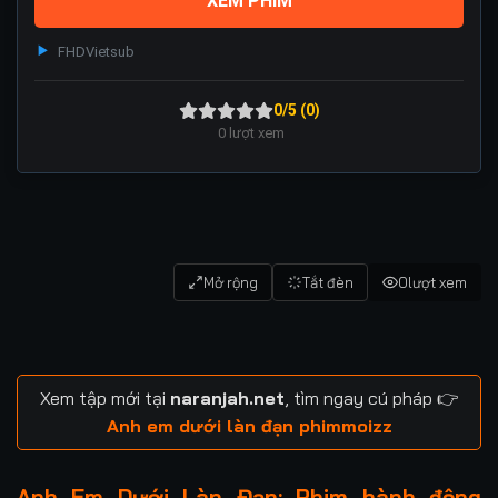
XEM PHIM
FHD
Vietsub
0/5 (0)
0
lượt xem
Mở rộng
Tắt đèn
0
lượt xem
Xem tập mới tại
naranjah.net
, tìm ngay cú pháp 👉
Anh em dưới làn đạn phimmoizz
Anh Em Dưới Làn Đạn: Phim hành động