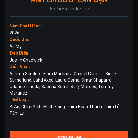
Brothers Under Fire
Năm Phát Hành:
2026
Quốc Gia:
Âu Mỹ
Đạo Diễn:
Justin Chadwick
Diễn Viên:
Ashton Sanders
,
Flora Martínez
,
Gabriel Camero
,
Kiefer
Sutherland
,
Laird Akeo
,
Laura Osma
,
Omar Chaparro
,
Orlando Pineda
,
Sabrina Scutt
,
Solly McLeod
,
Tommy
Martinez
Thể Loại:
Bí Ẩn
,
Chính Kịch
,
Hành Động
,
Phim Hoàn Thành
,
Phim Lẻ
,
Tâm Lý