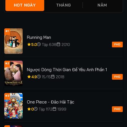
HOT NGÀY
THÁNG
NĂM
#1
Running Man
5.0
Tập 638
2010
FHD
#2
Ngược Dòng Thời Gian Để Yêu Anh Phần 1
4.9
15/15
2018
FHD
#3
One Piece - Đảo Hải Tặc
0
Tập 1172
1999
FHD