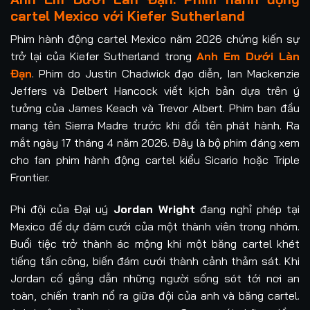
cartel Mexico với Kiefer Sutherland
Phim hành động cartel Mexico năm 2026 chứng kiến sự
trở lại của Kiefer Sutherland trong
Anh Em Dưới Làn
Đạn
. Phim do Justin Chadwick đạo diễn, Ian Mackenzie
Jeffers và Delbert Hancock viết kịch bản dựa trên ý
tưởng của James Keach và Trevor Albert. Phim ban đầu
mang tên Sierra Madre trước khi đổi tên phát hành. Ra
mắt ngày 17 tháng 4 năm 2026. Đây là bộ phim đáng xem
cho fan phim hành động cartel kiểu Sicario hoặc Triple
Frontier.
Phi đội của Đại uý
Jordan Wright
đang nghỉ phép tại
Mexico để dự đám cưới của một thành viên trong nhóm.
Buổi tiệc trở thành ác mộng khi một băng cartel khét
tiếng tấn công, biến đám cưới thành cảnh thảm sát. Khi
Jordan cố gắng dẫn những người sống sót tới nơi an
toàn, chiến tranh nổ ra giữa đội của anh và băng cartel.