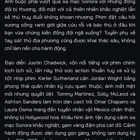
Anh buộc phải vượt qua sa mạc Sonora với những đồng
đội bị thương, đối mặt với cả thiên nhiên khắc nghiệt lẫn
kẻ thù truy đuổi không khoan nhượng. Phim đặt câu hỏi
xương sống: ranh giới giữa cứu rỗi và báo thù ở đâu khi
bạn vừa chứng kiến đồng đội ngã xuống? Tuyến phụ về
tay sát thủ địa phương cũng được khai thác sâu, không
chỉ làm nền cho hành động.
Đạo diễn Justin Chadwick, vốn nổi tiếng với phim chính
kịch lịch sử, lần này thử sức action thuần tuý và xử lý
tốt nhịp phim. Kiefer Sutherland cân Jordan Wright bằng
phong thái quân nhân kỳ cựu quen thuộc, ánh mắt mệt
mỏi nhưng quyết liệt. Tommy Martinez, Solly McLeod và
Ashton Sanders làm tròn dàn cast trẻ. Omar Chaparro và
Laura Osma mang đến tuyến nhân vật Mexico chân thật,
không bị Hollywood hoá. Khâu hình ảnh tận dụng cảnh sa
mạc Sonora khắc nghiệt, gam vàng đậm pha cát đỏ. Cảnh
hành động được dàn dựng gọn gàng, không lạm dụng kỹ