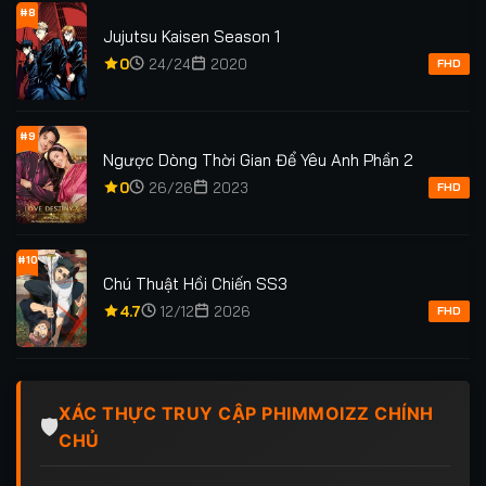
#8
Jujutsu Kaisen Season 1
0
24/24
2020
FHD
#9
Ngược Dòng Thời Gian Để Yêu Anh Phần 2
0
26/26
2023
FHD
#10
Chú Thuật Hồi Chiến SS3
4.7
12/12
2026
FHD
XÁC THỰC TRUY CẬP PHIMMOIZZ CHÍNH
🛡️
CHỦ