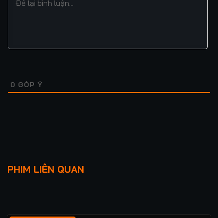
0
GÓP Ý
Lượt xem: 199
Lượt xem: 172
TRIỀU TUYẾT LỤC
HÔN NHÂN TỘI LỖI
PHIM LIÊN QUAN
★
0
TẬP 38/38
★
0
TẬP 24/24