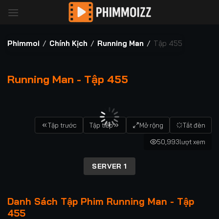
Bỏ
qua
nội
dung
Phimmoi
/
Chính Kịch
/
Running Man
/
Tập 455
Running Man - Tập 455
00:00 / 00:00
Tập trước
Tập tiếp
Mở rộng
Tắt đèn
50,993
lượt xem
SERVER 1
Danh Sách Tập Phim Running Man - Tập
455