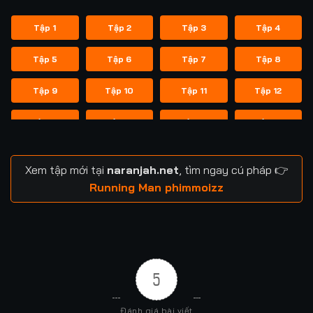
Tập 1
Tập 2
Tập 3
Tập 4
Tập 5
Tập 6
Tập 7
Tập 8
Tập 9
Tập 10
Tập 11
Tập 12
Tập 13
Tập 14
Tập 14
Tập 15
Tập 16
Tập 17
Tập 18
Tập 19
Xem tập mới tại
naranjah.net
, tìm ngay cú pháp 👉
Tập 20
Tập 21
Tập 21
Tập 22
Running Man phimmoizz
Tập 23
Tập 24
Tập 24
Tập 25
Tập 26
Tập 27
Tập 28
Tập 29
5
Tập 29
Tập 30
Tập 31
Tập 32
Đánh giá bài viết
Tập 33
Tập 34
Tập 35
Tập 36