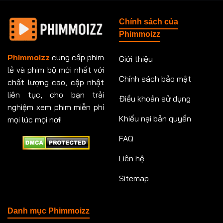
Tập 148
Tập 149
Tập 149
Tập 150
Chính sách của
Tập 151
Tập 151
Tập 152
Tập 153
Phimmoizz
Tập 153
Tập 154
Tập 154
Tập 155
Phimmoizz
cung cấp phim
Giới thiệu
lẻ và phim bộ mới nhất với
Tập 156
Tập 157
Tập 157
Tập 158
Chính sách bảo mật
chất lượng cao, cập nhật
Tập 159
Tập 159
Tập 160
Tập 161
liên tục, cho bạn trải
Điều khoản sử dụng
nghiệm xem phim miễn phí
Tập 161
Tập 162
Tập 163
Tập 164
Khiếu nại bản quyền
mọi lúc mọi nơi!
FAQ
Tập 164
Tập 165
Tập 165
Tập 166
Liên hệ
Tập 166
Tập 167
Tập 168
Tập 169
Sitemap
Tập 170
Tập 171
Tập 171
Tập 172
Tập 173
Tập 173
Tập 174
Tập 174
Danh mục Phimmoizz