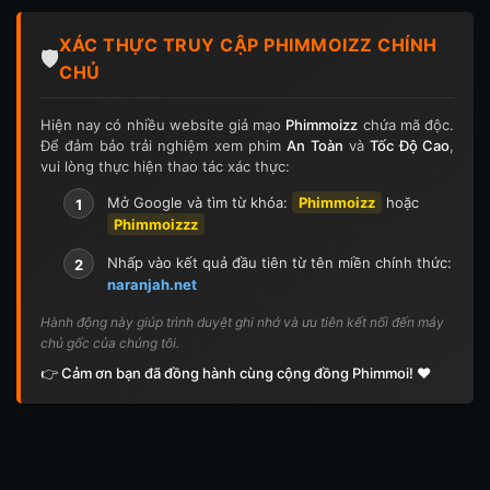
Tập 124
Tập 124
Tập 125
Tập 125
XÁC THỰC TRUY CẬP PHIMMOIZZ CHÍNH
Tập 126
Tập 126
Tập 127
Tập 127
🛡️
CHỦ
Tập 128
Tập 128
Tập 129
Tập 129
Hiện nay có nhiều website giả mạo
Phimmoizz
chứa mã độc.
Để đảm bảo trải nghiệm xem phim
An Toàn
và
Tốc Độ Cao
,
Tập 130
Tập 130
Tập 131
Tập 131
vui lòng thực hiện thao tác xác thực:
Tập 132
Tập 132
Tập 133
Tập 133
Mở Google và tìm từ khóa:
Phimmoizz
hoặc
1
Phimmoizzz
Tập 134
Tập 134
Tập 135
Tập 136
Nhấp vào kết quả đầu tiên từ tên miền chính thức:
2
naranjah.net
Tập 137
Tập 138
Tập 139
Tập 140
Hành động này giúp trình duyệt ghi nhớ và ưu tiên kết nối đến máy
chủ gốc của chúng tôi.
Tập 141
Tập 142
Tập 143
Tập 143
👉 Cảm ơn bạn đã đồng hành cùng cộng đồng Phimmoi! ❤️
Tập 144
Tập 144
Tập 145
Tập 145
Tập 146
Tập 146
Tập 147
Tập 148