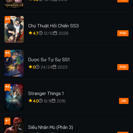
Tập 84
Tập 85
Tập 85
Tập 86
#4
Chú Thuật Hồi Chiến SS3
Tập 87
Tập 87
Tập 88
Tập 88
4.7
12/12
2026
FHD
Tập 89
Tập 89
Tập 90
Tập 91
Tập 91
Tập 92
Tập 92
Tập 93
#5
Dược Sư Tự Sự SS1
Tập 93
Tập 94
Tập 94
Tập 95
0
24/24
2023
FHD
Tập 95
Tập 96
Tập 96
Tập 97
#6
Stranger Things 1
Tập 98
Tập 99
Tập 99
Tập 100
4.0
8/8
2016
HD
Tập 100
Tập 101
Tập 101
Tập 102
Tập 102
Tập 103
Tập 103
Tập 104
#7
Siêu Nhân Mù (Phần 3)
Tập 104
Tập 105
Tập 105
Tập 106