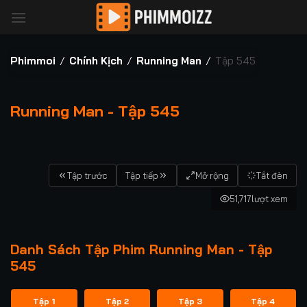
Bỏ
qua
nội
dung
Phimmoi
/
Chính Kịch
/
Running Man
/
Tập 545
Running Man - Tập 545
Tập trước
Tập tiếp
Mở rộng
Tắt đèn
51,717
lượt xem
Danh Sách Tập Phim Running Man - Tập
545
Tập 1
Tập 2
Tập 3
Tập 4