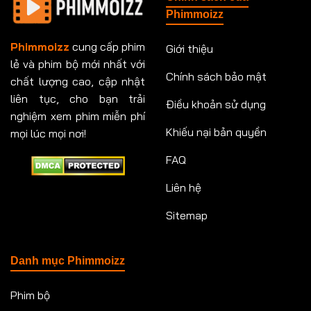
Tập 151
Tập 151
Tập 152
Tập 153
Phimmoizz
Tập 153
Tập 154
Tập 154
Tập 155
Phimmoizz
cung cấp phim
Giới thiệu
lẻ và phim bộ mới nhất với
Tập 156
Tập 157
Tập 157
Tập 158
Chính sách bảo mật
chất lượng cao, cập nhật
Tập 159
Tập 159
Tập 160
Tập 161
liên tục, cho bạn trải
Điều khoản sử dụng
nghiệm xem phim miễn phí
Tập 161
Tập 162
Tập 163
Tập 164
Khiếu nại bản quyền
mọi lúc mọi nơi!
FAQ
Tập 164
Tập 165
Tập 165
Tập 166
Liên hệ
Tập 166
Tập 167
Tập 168
Tập 169
Sitemap
Tập 170
Tập 171
Tập 171
Tập 172
Tập 173
Tập 173
Tập 174
Tập 174
Danh mục Phimmoizz
Tập 175
Tập 176
Tập 176
Tập 177
Phim bộ