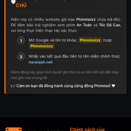
Tập 126
Tập 126
Tập 127
Tập 127
🛡️
CHỦ
Tập 128
Tập 128
Tập 129
Tập 129
Hiện nay có nhiều website giả mạo
Phimmoizz
chứa mã độc.
Để đảm bảo trải nghiệm xem phim
An Toàn
và
Tốc Độ Cao
,
Tập 130
Tập 130
Tập 131
Tập 131
vui lòng thực hiện thao tác xác thực:
Tập 132
Tập 132
Tập 133
Tập 133
Mở Google và tìm từ khóa:
Phimmoizz
hoặc
1
Phimmoizzz
Tập 134
Tập 134
Tập 135
Tập 136
Nhấp vào kết quả đầu tiên từ tên miền chính thức:
2
naranjah.net
Tập 137
Tập 138
Tập 139
Tập 140
Hành động này giúp trình duyệt ghi nhớ và ưu tiên kết nối đến máy
chủ gốc của chúng tôi.
Tập 141
Tập 142
Tập 143
Tập 143
👉 Cảm ơn bạn đã đồng hành cùng cộng đồng Phimmoi! ❤️
Tập 144
Tập 144
Tập 145
Tập 145
Tập 146
Tập 146
Tập 147
Tập 148
Tập 148
Tập 149
Tập 149
Tập 150
Chính sách của