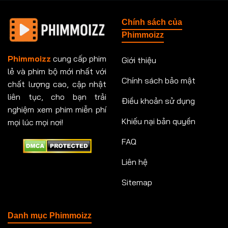
Tập 148
Tập 149
Tập 149
Tập 150
Chính sách của
Tập 151
Tập 151
Tập 152
Tập 153
Phimmoizz
Tập 153
Tập 154
Tập 154
Tập 155
Phimmoizz
cung cấp phim
Giới thiệu
lẻ và phim bộ mới nhất với
Tập 156
Tập 157
Tập 157
Tập 158
Chính sách bảo mật
chất lượng cao, cập nhật
Tập 159
Tập 159
Tập 160
Tập 161
liên tục, cho bạn trải
Điều khoản sử dụng
nghiệm xem phim miễn phí
Tập 161
Tập 162
Tập 163
Tập 164
Khiếu nại bản quyền
mọi lúc mọi nơi!
FAQ
Tập 164
Tập 165
Tập 165
Tập 166
Liên hệ
Tập 166
Tập 167
Tập 168
Tập 169
Sitemap
Tập 170
Tập 171
Tập 171
Tập 172
Tập 173
Tập 173
Tập 174
Tập 174
Danh mục Phimmoizz