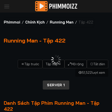
Bỏ
qua
nội
dung
Phimmoi
/
Chính Kịch
/
Running Man
/
Tập 422
Running Man - Tập 422
00:00 / 00:00
Tập trước
Tập tiếp
Mở rộng
Tắt đèn
51,522
lượt xem
SERVER 1
Danh Sách Tập Phim Running Man - Tập
422