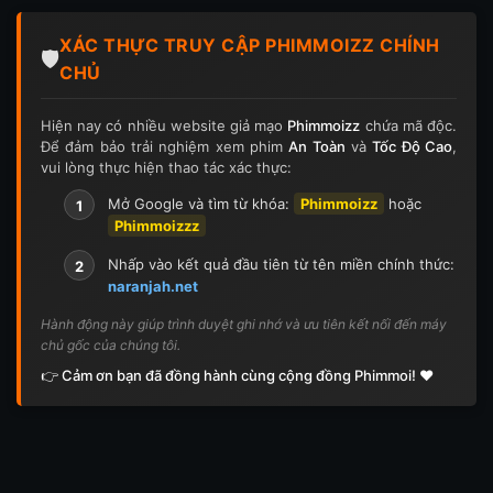
Tập 124
Tập 124
Tập 125
Tập 125
XÁC THỰC TRUY CẬP PHIMMOIZZ CHÍNH
Tập 126
Tập 126
Tập 127
Tập 127
🛡️
CHỦ
Tập 128
Tập 128
Tập 129
Tập 129
Hiện nay có nhiều website giả mạo
Phimmoizz
chứa mã độc.
Để đảm bảo trải nghiệm xem phim
An Toàn
và
Tốc Độ Cao
,
Tập 130
Tập 130
Tập 131
Tập 131
vui lòng thực hiện thao tác xác thực:
Tập 132
Tập 132
Tập 133
Tập 133
Mở Google và tìm từ khóa:
Phimmoizz
hoặc
1
Phimmoizzz
Tập 134
Tập 134
Tập 135
Tập 136
Nhấp vào kết quả đầu tiên từ tên miền chính thức:
2
naranjah.net
Tập 137
Tập 138
Tập 139
Tập 140
Hành động này giúp trình duyệt ghi nhớ và ưu tiên kết nối đến máy
chủ gốc của chúng tôi.
Tập 141
Tập 142
Tập 143
Tập 143
👉 Cảm ơn bạn đã đồng hành cùng cộng đồng Phimmoi! ❤️
Tập 144
Tập 144
Tập 145
Tập 145
Tập 146
Tập 146
Tập 147
Tập 148