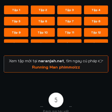
Tập 1
Tập 2
Tập 3
Tập 4
Tập 5
Tập 6
Tập 7
Tập 8
Tập 9
Tập 10
Tập 11
Tập 12
Tập 13
Tập 14
Tập 14
Tập 15
Tập 16
Tập 17
Tập 18
Tập 19
Xem tập mới tại
naranjah.net
, tìm ngay cú pháp 👉
Tập 20
Tập 21
Tập 21
Tập 22
Running Man phimmoizz
Tập 23
Tập 24
Tập 24
Tập 25
Tập 26
Tập 27
Tập 28
Tập 29
5
Tập 29
Tập 30
Tập 31
Tập 32
Đánh giá bài viết
Tập 33
Tập 34
Tập 35
Tập 36