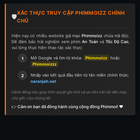
Tập 124
Tập 124
Tập 125
Tập 125
XÁC THỰC TRUY CẬP PHIMMOIZZ CHÍNH
Tập 126
Tập 126
Tập 127
Tập 127
🛡️
CHỦ
Tập 128
Tập 128
Tập 129
Tập 129
Hiện nay có nhiều website giả mạo
Phimmoizz
chứa mã độc.
Để đảm bảo trải nghiệm xem phim
An Toàn
và
Tốc Độ Cao
,
Tập 130
Tập 130
Tập 131
Tập 131
vui lòng thực hiện thao tác xác thực:
Tập 132
Tập 132
Tập 133
Tập 133
Mở Google và tìm từ khóa:
Phimmoizz
hoặc
1
Phimmoizzz
Tập 134
Tập 134
Tập 135
Tập 136
Nhấp vào kết quả đầu tiên từ tên miền chính thức:
2
naranjah.net
Tập 137
Tập 138
Tập 139
Tập 140
Hành động này giúp trình duyệt ghi nhớ và ưu tiên kết nối đến máy
chủ gốc của chúng tôi.
Tập 141
Tập 142
Tập 143
Tập 143
👉 Cảm ơn bạn đã đồng hành cùng cộng đồng Phimmoi! ❤️
Tập 144
Tập 144
Tập 145
Tập 145
Tập 146
Tập 146
Tập 147
Tập 148