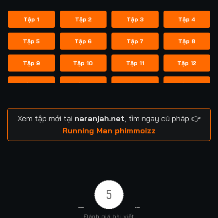
Tập 1
Tập 2
Tập 3
Tập 4
Tập 5
Tập 6
Tập 7
Tập 8
Tập 9
Tập 10
Tập 11
Tập 12
Tập 13
Tập 14
Tập 14
Tập 15
Tập 16
Tập 17
Tập 18
Tập 19
Xem tập mới tại
naranjah.net
, tìm ngay cú pháp 👉
Tập 20
Tập 21
Tập 21
Tập 22
Running Man phimmoizz
Tập 23
Tập 24
Tập 24
Tập 25
Tập 26
Tập 27
Tập 28
Tập 29
5
Tập 29
Tập 30
Tập 31
Tập 32
Đánh giá bài viết
Tập 33
Tập 34
Tập 35
Tập 36