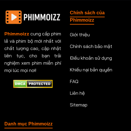
Tập 148
Tập 149
Tập 149
Tập 150
Chính sách của
Tập 151
Tập 151
Tập 152
Tập 153
Phimmoizz
Tập 153
Tập 154
Tập 154
Tập 155
Phimmoizz
cung cấp phim
Giới thiệu
lẻ và phim bộ mới nhất với
Tập 156
Tập 157
Tập 157
Tập 158
Chính sách bảo mật
chất lượng cao, cập nhật
Tập 159
Tập 159
Tập 160
Tập 161
liên tục, cho bạn trải
Điều khoản sử dụng
nghiệm xem phim miễn phí
Tập 161
Tập 162
Tập 163
Tập 164
Khiếu nại bản quyền
mọi lúc mọi nơi!
FAQ
Tập 164
Tập 165
Tập 165
Tập 166
Liên hệ
Tập 166
Tập 167
Tập 168
Tập 169
Sitemap
Tập 170
Tập 171
Tập 171
Tập 172
Tập 173
Tập 173
Tập 174
Tập 174
Danh mục Phimmoizz