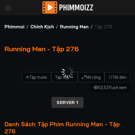
Bỏ
qua
nội
dung
Phimmoi
/
Chính Kịch
/
Running Man
/
Tập 276
Running Man - Tập 276
00:00 / 00:00
Tập trước
Tập tiếp
Mở rộng
Tắt đèn
53,537
lượt xem
SERVER 1
Danh Sách Tập Phim Running Man - Tập
276