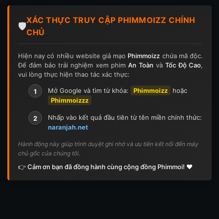
Tập 124
Tập 124
Tập 125
Tập 125
XÁC THỰC TRUY CẬP PHIMMOIZZ CHÍNH
Tập 126
Tập 126
Tập 127
Tập 127
🛡️
CHỦ
Tập 128
Tập 128
Tập 129
Tập 129
Hiện nay có nhiều website giả mạo
Phimmoizz
chứa mã độc.
Để đảm bảo trải nghiệm xem phim
An Toàn
và
Tốc Độ Cao
,
Tập 130
Tập 130
Tập 131
Tập 131
vui lòng thực hiện thao tác xác thực:
Tập 132
Tập 132
Tập 133
Tập 133
Mở Google và tìm từ khóa:
Phimmoizz
hoặc
1
Phimmoizzz
Tập 134
Tập 134
Tập 135
Tập 136
Nhấp vào kết quả đầu tiên từ tên miền chính thức:
2
naranjah.net
Tập 137
Tập 138
Tập 139
Tập 140
Hành động này giúp trình duyệt ghi nhớ và ưu tiên kết nối đến máy
chủ gốc của chúng tôi.
Tập 141
Tập 142
Tập 143
Tập 143
👉 Cảm ơn bạn đã đồng hành cùng cộng đồng Phimmoi! ❤️
Tập 144
Tập 144
Tập 145
Tập 145
Tập 146
Tập 146
Tập 147
Tập 148