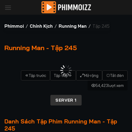
Bỏ
qua
nội
dung
Phimmoi
/
Chính Kịch
/
Running Man
/
Tập 245
Running Man - Tập 245
00:00 / 00:00
Tập trước
Tập tiếp
Mở rộng
Tắt đèn
54,423
lượt xem
SERVER 1
Danh Sách Tập Phim Running Man - Tập
245