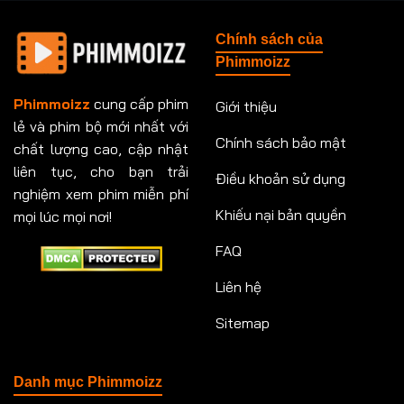
Tập 148
Tập 149
Tập 149
Tập 150
Chính sách của
Tập 151
Tập 151
Tập 152
Tập 153
Phimmoizz
Tập 153
Tập 154
Tập 154
Tập 155
Phimmoizz
cung cấp phim
Giới thiệu
lẻ và phim bộ mới nhất với
Tập 156
Tập 157
Tập 157
Tập 158
Chính sách bảo mật
chất lượng cao, cập nhật
Tập 159
Tập 159
Tập 160
Tập 161
liên tục, cho bạn trải
Điều khoản sử dụng
nghiệm xem phim miễn phí
Tập 161
Tập 162
Tập 163
Tập 164
Khiếu nại bản quyền
mọi lúc mọi nơi!
FAQ
Tập 164
Tập 165
Tập 165
Tập 166
Liên hệ
Tập 166
Tập 167
Tập 168
Tập 169
Sitemap
Tập 170
Tập 171
Tập 171
Tập 172
Tập 173
Tập 173
Tập 174
Tập 174
Danh mục Phimmoizz