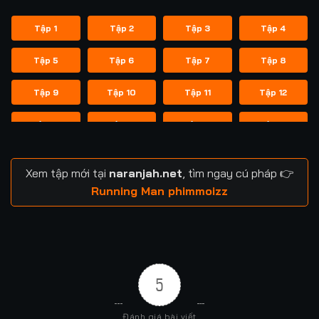
Tập 1
Tập 2
Tập 3
Tập 4
Tập 5
Tập 6
Tập 7
Tập 8
Tập 9
Tập 10
Tập 11
Tập 12
Tập 13
Tập 14
Tập 14
Tập 15
Tập 16
Tập 17
Tập 18
Tập 19
Xem tập mới tại
naranjah.net
, tìm ngay cú pháp 👉
Tập 20
Tập 21
Tập 21
Tập 22
Running Man phimmoizz
Tập 23
Tập 24
Tập 24
Tập 25
Tập 26
Tập 27
Tập 28
Tập 29
5
Tập 29
Tập 30
Tập 31
Tập 32
Đánh giá bài viết
Tập 33
Tập 34
Tập 35
Tập 36