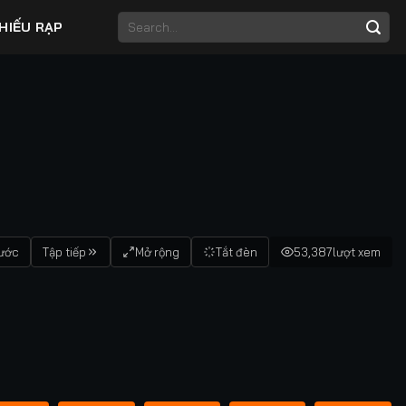
HIẾU RẠP
rước
Tập tiếp
Mở rộng
Tắt đèn
53,387
lượt xem