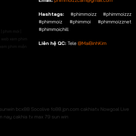
Email:
phimmoizzcam@gmail.com
p 536
Tập 537
Tập 538
Tập 539
Tập 540
Hashtags:
#phimmoizz #phimmoizzz
#phimmoiz #phimmoi #phimmoizznet
p 550
Tập 551
Tập 552
Tập 553
Tập 554
#phimmoichill
| phim mới |
p 564
Tập 565
Tập 566
Tập 567
Tập 568
 | web xem phim
Liên hệ QC:
Tele
@MaiBinhKim
b xem phim miễn
p 578
Tập 579
Tập 580
Tập 581
Tập 582
p 592
Tập 593
Tập 594
Tập 595
Tập 596
p 606
Tập 607
Tập 608
Tập 609
Tập 610
p 620
Tập 621
Tập 622
Tập 623
Tập 624
p 634
Tập 635
Tập 636
Tập 637
Tập 638
sunwin
bcx88
Socolive
fo88.jpn.com
cakhiatv
Nowgoal Live
em nay
cakhia tv
max 79
sun win