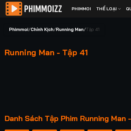
Bỏ
PHIMMOI
THỂ LOẠI
Q
qua
nội
dung
Phimmoi
/
Chính Kịch
/
Running Man
/
Tập 41
Running Man - Tập 41
00:00 / 00:00
Danh Sách Tập Phim Running Man -