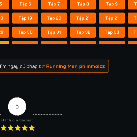
5
Tập 6
Tập 7
Tập 8
Tập 9
T
18
Tập 19
Tập 20
Tập 21
Tập 21
T
29
Tập 30
Tập 31
Tập 32
Tập 33
T
41
Tập 42
Tập 43
Tập 43
Tập 44
T
52
Tập 53
Tập 53
Tập 54
Tập 54
T
 tìm ngay cú pháp 👉
Running Man phimmoizz
59
Tập 60
Tập 60
Tập 61
Tập 61
T
66
Tập 67
Tập 67
Tập 68
Tập 68
T
73
Tập 74
Tập 74
Tập 75
Tập 75
T
5
80
Tập 81
Tập 81
Tập 82
Tập 82
T
Đánh giá bài viết
88
Tập 88
Tập 89
Tập 89
Tập 90
T