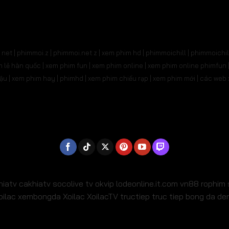
31
Tập 532
Tập 533
Tập 534
Tập 535
Tậ
545
Tập 546
Tập 547
Tập 548
Tập 549
Tậ
net | phimmoi.z | phimmoi.net z |
xem phim hd | phimmoichill | phimmoichil 
559
Tập 560
Tập 561
Tập 562
Tập 563
Tậ
phim lẻ hàn quốc | xem phim fun | xem phim online | xem phim online phimfun
m lậu | xem phim hay | phimhd | xem phim chiếu rạp | xem phim mới | các we
573
Tập 574
Tập 575
Tập 576
Tập 577
Tậ
587
Tập 588
Tập 589
Tập 590
Tập 591
Tậ
01
Tập 602
Tập 603
Tập 604
Tập 605
Tậ
15
Tập 616
Tập 617
Tập 618
Tập 619
Tậ
29
Tập 630
Tập 631
Tập 632
Tập 633
Tậ
hiatv
cakhiatv
socolive tv
okvip
lodeonline.it.com
vn88
rophim
oilac
xembongda Xoilac
XoilacTV tructiep
truc tiep bong da d