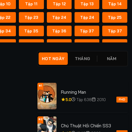
ập 10
Tập 11
Tập 12
Tập 13
Tập 14
ập 22
Tập 23
Tập 24
Tập 24
Tập 25
ập 34
Tập 35
Tập 36
Tập 37
Tập 37
ập 45
Tập 46
Tập 47
Tập 48
Tập 49
ập 55
Tập 55
Tập 56
Tập 56
Tập 57
HOT NGÀY
THÁNG
NĂM
ập 62
Tập 62
Tập 63
Tập 63
Tập 64
ập 69
Tập 69
Tập 70
Tập 70
Tập 71
#1
Running Man
ập 76
Tập 76
Tập 77
Tập 77
Tập 78
5.0
Tập 638
2010
FHD
ập 83
Tập 83
Tập 84
Tập 84
Tập 85
#2
Chú Thuật Hồi Chiến SS3
ập 91
Tập 91
Tập 92
Tập 92
Tập 93