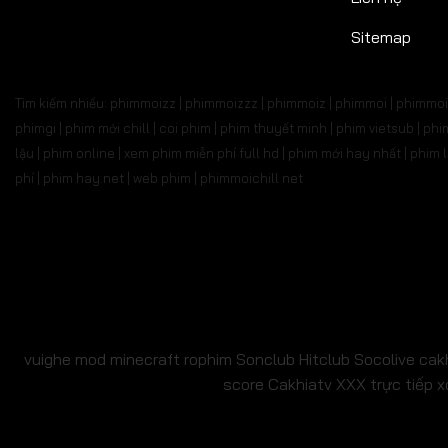
Tập 527
Tập 528
Tập 529
Tập 530
Tập 5
Sitemap
Tập 541
Tập 542
Tập 543
Tập 544
Tập 
Tìm kiếm nhiều: phimmoizz | phimmoizzz | phimmoiz | phimmoi | phimmoi 
Tập 555
Tập 556
Tập 557
Tập 558
Tập 
phimgi | phim mới chill | coi phim | phim thuyết minh | phim vietsub | 
lậu | phim online | xem phim miễn phí full hd | phim mới hay nhất | phi
Tập 569
Tập 570
Tập 571
Tập 572
Tập 
phí | phim hay.net | web phim | phimmoichill net
Tập 583
Tập 584
Tập 585
Tập 586
Tập 
Tập 597
Tập 598
Tập 599
Tập 600
Tập 6
Tập 611
Tập 612
Tập 613
Tập 614
Tập 6
Tập 625
Tập 626
Tập 627
Tập 628
Tập 6
vuighe
mod minecraft
rophim
Sonclub
Hitclub
Socolive
cak
score
Cakhiatv
XXX
trực tiếp x