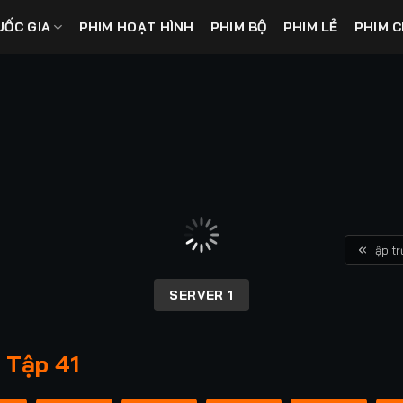
UỐC GIA
PHIM HOẠT HÌNH
PHIM BỘ
PHIM LẺ
PHIM C
Tập t
SERVER 1
 Tập 41