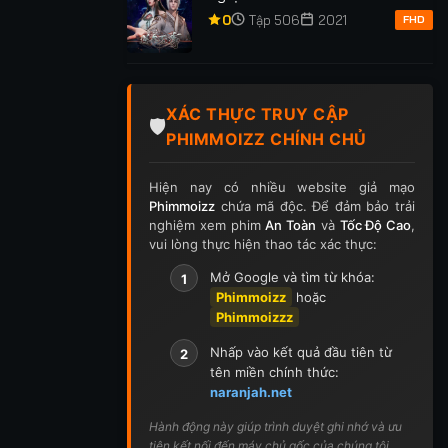
p 255
Tập 256
Tập 257
Tập 258
Tập 259
0
Tập 506
2021
FHD
p 269
Tập 270
Tập 271
Tập 272
Tập 273
p 283
Tập 284
Tập 285
Tập 286
Tập 287
XÁC THỰC TRUY CẬP
🛡️
PHIMMOIZZ CHÍNH CHỦ
p 297
Tập 298
Tập 299
Tập 300
Tập 301
Hiện nay có nhiều website giả mạo
ập 311
Tập 312
Tập 313
Tập 314
Tập 315
Phimmoizz
chứa mã độc. Để đảm bảo trải
nghiệm xem phim
An Toàn
và
Tốc Độ Cao
,
p 325
Tập 326
Tập 327
Tập 328
Tập 329
vui lòng thực hiện thao tác xác thực:
Mở Google và tìm từ khóa:
1
p 339
Tập 340
Tập 341
Tập 342
Tập 343
Phimmoizz
hoặc
Phimmoizzz
p 353
Tập 354
Tập 355
Tập 356
Tập 357
Nhấp vào kết quả đầu tiên từ
2
p 367
Tập 368
Tập 369
Tập 370
Tập 371
tên miền chính thức:
naranjah.net
ập 381
Tập 382
Tập 383
Tập 384
Tập 385
Hành động này giúp trình duyệt ghi nhớ và ưu
tiên kết nối đến máy chủ gốc của chúng tôi.