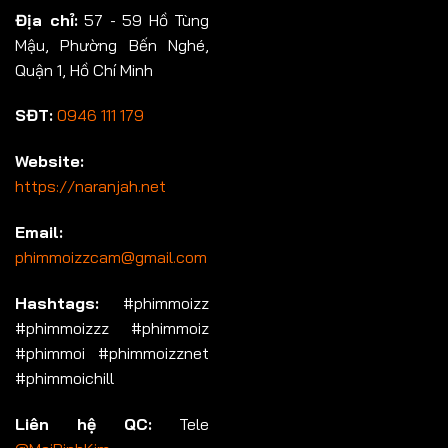
Địa chỉ:
57 - 59 Hồ Tùng
Mậu, Phường Bến Nghé,
Quận 1, Hồ Chí Minh
SĐT:
0946 111 179
Website:
https://naranjah.net
Email:
phimmoizzcam@gmail.com
Hashtags:
#phimmoizz
#phimmoizzz #phimmoiz
#phimmoi #phimmoizznet
#phimmoichill
Liên hệ QC:
Tele