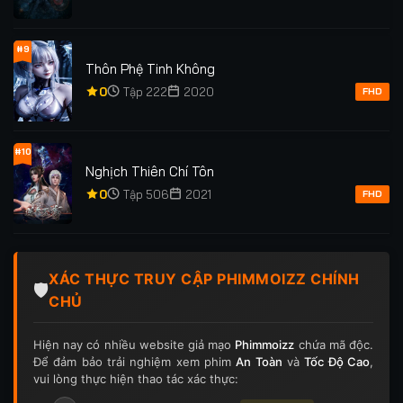
#9
Thôn Phệ Tinh Không
0
Tập 222
2020
FHD
#10
Nghịch Thiên Chí Tôn
0
Tập 506
2021
FHD
XÁC THỰC TRUY CẬP PHIMMOIZZ CHÍNH
🛡️
CHỦ
Hiện nay có nhiều website giả mạo
Phimmoizz
chứa mã độc.
Để đảm bảo trải nghiệm xem phim
An Toàn
và
Tốc Độ Cao
,
vui lòng thực hiện thao tác xác thực: