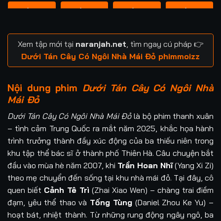
Tập 13
Tập 14
Tập 15
Tập 16
Tập 17
Tập 18
Tập 19
Tập 20
Xem tập mới tại
naranjah.net
, tìm ngay cú pháp 👉
Tập 21
Tập 22
Tập 23
Tập 24
Dưới Tán Cây Có Ngôi Nhà Mái Đỏ phimmoizz
Tập 25
Tập 26
Tập 27
Tập 28
Nội dung phim
Dưới Tán Cây Có Ngôi Nhà
Mái Đỏ
Tập 29
Tập 30
Dưới Tán Cây Có Ngôi Nhà Mái Đỏ
là bộ phim thanh xuân
– tình cảm Trung Quốc ra mắt năm 2025, khắc họa hành
trình trưởng thành đầy xúc động của ba thiếu niên trong
khu tập thể bác sĩ ở thành phố Thiên Hà. Câu chuyện bắt
đầu vào mùa hè năm 2007, khi
Trần Hoan Nhĩ
(Yang Xi Zi)
theo mẹ chuyển đến sống tại khu nhà mái đỏ. Tại đây, cô
quen biết
Cảnh Tê Trì
(Zhai Xiao Wen) – chàng trai điềm
đạm, yêu thể thao và
Tống Tùng
(Daniel Zhou Ke Yu) –
hoạt bát, nhiệt thành. Từ những rung động ngây ngô, ba