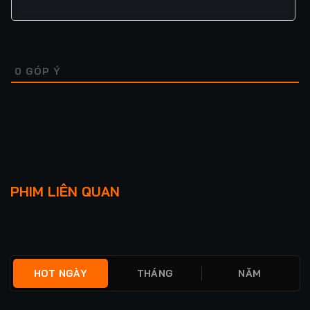
0
GÓP Ý
BÀO THAI QUỶ QUÁI
CÚ SỐC
PHIM LIÊN QUAN
★
0
FULL
★
0
FULL
HOT NGÀY
THÁNG
NĂM