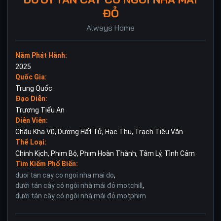
ĐỎ
Always Home
Năm Phát Hành:
2025
Quốc Gia:
Trung Quốc
Đạo Diễn:
Trương Tiểu An
Diễn Viên:
Châu Kha Vũ
,
Dương Hất Tử
,
Hạc Thu
,
Trạch Tiêu Văn
Thể Loại:
Chính Kịch
,
Phim Bộ
,
Phim Hoàn Thành
,
Tâm Lý
,
Tình Cảm
Tìm Kiếm Phổ Biến:
duoi tan cay co ngoi nha mai do
,
dưới tán cây có ngôi nhà mái đỏ motchill
,
dưới tán cây có ngôi nhà mái đỏ motphim