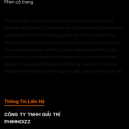
Phim cổ trang
Tìm kiếm nhiều: phimmoizz | phimmoizzz | phimmoiz | phimmoi |
phimmoi net | phimmoi.z | phimmoi.net z |
xem phim hd | phimmoichill
| phimmoichil | phim mới | phimgi | phim mới chill | coi phim | phim
thuyết minh | phim vietsub | phim lẻ hàn quốc | xem phim fun | xem
phim online | xem phim online phimfun | web xem phim lậu | phim
online | xem phim miễn phí full hd | phim mới hay nhất | phim lậu |
xem phim hay | phimhd | xem phim chiếu rạp | xem phim mới | các
web xem phim miễn phí | phim hay.net | web phim | phimmoichill net
Thông Tin Liên Hệ
CÔNG TY TNHH GIẢI TRÍ
PHIMMOIZZ