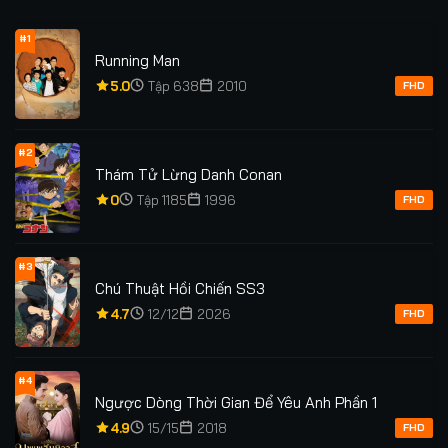
#1
Running Man
5.0
Tập 638
2010
FHD
#2
Thám Tử Lừng Danh Conan
0
Tập 1185
1996
FHD
#3
Chú Thuật Hồi Chiến SS3
4.7
12/12
2026
FHD
#4
Ngược Dòng Thời Gian Để Yêu Anh Phần 1
4.9
15/15
2018
FHD