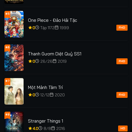
#5
One Piece - Đảo Hải Tặc
0
Tập 1172
1999
FHD
#6
Thanh Gươm Diệt Quỷ SS1
0
26/26
2019
FHD
#7
Một Mảnh Tâm Trí
0
12/12
2020
FHD
#8
Stranger Things 1
4.0
8/8
2016
HD