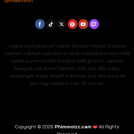
@MaiBinhKim
vuighe
mod minecraft
rophim
Sonclub
Hitclub
Socolive
cakhiatv
cakhiatv
socolive tv
okvip
lodeonline.it.com
vn88
rophim
sunwin
bcx88
Socolive
fo88.jpn.com
cakhiatv
Nowgoal Live score
Cakhiatv
XXX
trực tiếp xoilac
xembongda Xoilac
XoilacTV tructiep
truc tiep bong da
dem nay
cakhia tv
max 79
sun win
❤️
Copyright © 2026
Phimmoizz.cam
All Rights