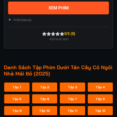
XEM PHIM
FHD
Vietsub
0/5 (0)
426
lượt xem
Danh Sách Tập Phim Dưới Tán Cây Có Ngôi
Nhà Mái Đỏ (2025)
Tập 1
Tập 2
Tập 3
Tập 4
Tập 5
Tập 6
Tập 7
Tập 8
Tập 9
Tập 10
Tập 11
Tập 12