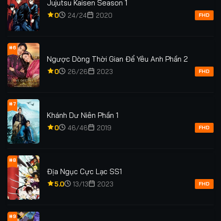
Jujutsu Kaisen Season 1
0
24/24
2020
FHD
#6
Ngược Dòng Thời Gian Để Yêu Anh Phần 2
0
26/26
2023
FHD
#7
Khánh Dư Niên Phần 1
0
46/46
2019
FHD
#8
Địa Ngục Cực Lạc SS1
5.0
13/13
2023
FHD
#9