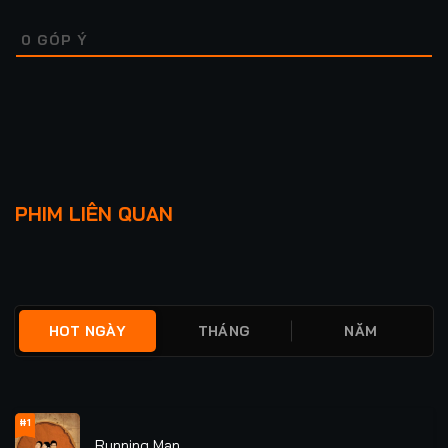
0
GÓP Ý
Lượt xem: 2.3K
GIA ĐÌNH LÀ SỐ 1
TRÒ CHƠI DỐI TRÁ
PHIM LIÊN QUAN
PHẦN 3
★
0
TẬP 5
★
0
TẬP 123/123
HOT NGÀY
THÁNG
NĂM
#1
Running Man