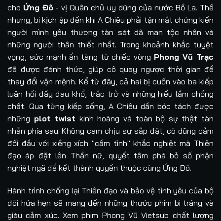
cho
Ứng Đô
- vị Quân chủ uy dũng của nước Bồ La. Thế
nhưng, bi kịch ập đến khi A Chiêu phải tận mắt chứng kiến
người mình yêu thương tàn sát dã man tộc nhân và
những người thân thiết nhất. Trong khoảnh khắc tuyệt
vọng, sức mạnh ẩn tàng từ chiếc vòng
Phong Vũ Trạc
đã được đánh thức, giúp cô quay ngược thời gian để
thay đổi vận mệnh. Kể từ đây, cả hai bị cuốn vào ba kiếp
luân hồi đầy đau khổ, trắc trở và những hiểu lầm chồng
chất. Qua từng kiếp sống, A Chiêu dần bóc tách được
những
plot twist
kinh hoàng và toàn bộ sự thật tàn
nhẫn phía sau. Không cam chịu sự sắp đặt, cô dũng cảm
đối đầu với xiềng xích "cấm tình" khắc nghiệt mà Thiên
đạo áp đặt lên Thần nữ, quyết tâm phá bỏ số phận
nghiệt ngã để kết thành quyến thuộc cùng Ứng Đô.
Hành trình chống lại Thiên đạo và bảo vệ tình yêu của bộ
đôi hứa hẹn sẽ mang đến những thước phim bi tráng và
giàu cảm xúc. Xem phim Phong Vũ Vietsub chất lượng