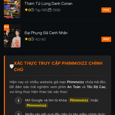
Thám Tử Lừng Danh Conan
0
Tập 1185
1996
FHD
#10
Đại Phụng Đả Canh Nhân
0
40/40
FHD
XÁC THỰC TRUY CẬP PHIMMOIZZ CHÍNH
🛡️
CHỦ
Hiện nay có nhiều website giả mạo
Phimmoizz
chứa mã độc.
Để đảm bảo trải nghiệm xem phim
An Toàn
và
Tốc Độ Cao
,
vui lòng thực hiện thao tác xác thực:
Mở Google và tìm từ khóa:
Phimmoizz
hoặc
1
Phimmoizzz
Nhấp vào kết quả đầu tiên từ tên miền chính thức:
2