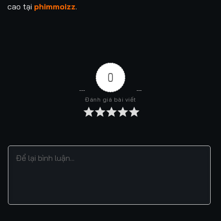
cao tại
phimmoizz
.
0
Đánh giá bài viết