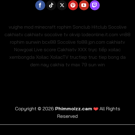
vuighe
mod minecraft
rophim
Sonclub
Hitclub
Socolive
cakhiatv
cakhiatv
socolive tv
okvip
lodeonline.it.com
vn88
rophim
sunwin
bcx88
Socolive
fo88.jpn.com
cakhiatv
Nowgoal Live score
Cakhiatv
XXX
trực tiếp xoilac
xembongda Xoilac
XoilacTV tructiep
truc tiep bong da
dem nay
cakhia tv
max 79
sun win
❤️
Copyright © 2026
Phimmoizz.cam
All Rights
Reserved
trực tiếp xoilac
xembongda Xoilac