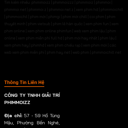
Tìm kiếm nhiều: phimmoizz | phimmoizzz | phimmoiz | phimmoi |
phimmoi net | phimmoi.z | phimmoi.net z |
xem phim hd | phimmoichill
| phimmoichil | phim mới | phimgi | phim mới chill | coi phim | phim
thuyết minh | phim vietsub | phim lẻ hàn quốc | xem phim fun | xem
phim online | xem phim online phimfun | web xem phim lậu | phim
online | xem phim miễn phí full hd | phim mới hay nhất | phim lậu |
xem phim hay | phimhd | xem phim chiếu rạp | xem phim mới | các
web xem phim miễn phí | phim hay.net | web phim | phimmoichill net
Thông Tin Liên Hệ
CÔNG TY TNHH GIẢI TRÍ
PHIMMOIZZ
Địa chỉ:
57 - 59 Hồ Tùng
Mậu, Phường Bến Nghé,