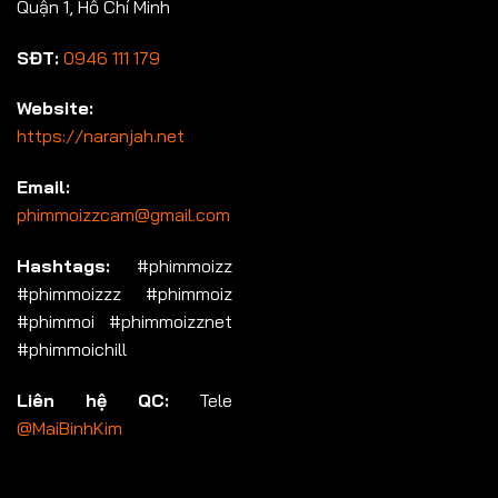
Quận 1, Hồ Chí Minh
SĐT:
0946 111 179
Website:
https://naranjah.net
Email:
phimmoizzcam@gmail.com
Hashtags:
#phimmoizz
#phimmoizzz #phimmoiz
#phimmoi #phimmoizznet
#phimmoichill
Liên hệ QC:
Tele
@MaiBinhKim