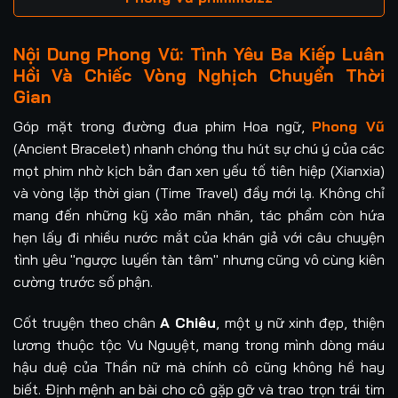
Nội Dung Phong Vũ: Tình Yêu Ba Kiếp Luân
Hồi Và Chiếc Vòng Nghịch Chuyển Thời
Gian
Góp mặt trong đường đua phim Hoa ngữ,
Phong Vũ
(Ancient Bracelet) nhanh chóng thu hút sự chú ý của các
mọt phim nhờ kịch bản đan xen yếu tố tiên hiệp (Xianxia)
và vòng lặp thời gian (Time Travel) đầy mới lạ. Không chỉ
mang đến những kỹ xảo mãn nhãn, tác phẩm còn hứa
hẹn lấy đi nhiều nước mắt của khán giả với câu chuyện
tình yêu "ngược luyến tàn tâm" nhưng cũng vô cùng kiên
cường trước số phận.
Cốt truyện theo chân
A Chiêu
, một y nữ xinh đẹp, thiện
lương thuộc tộc Vu Nguyệt, mang trong mình dòng máu
hậu duệ của Thần nữ mà chính cô cũng không hề hay
biết. Định mệnh an bài cho cô gặp gỡ và trao trọn trái tim