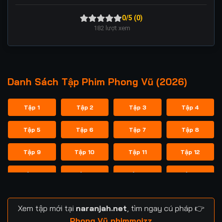
0/5 (0)
182
lượt xem
Danh Sách Tập Phim Phong Vũ (2026)
Tập 1
Tập 2
Tập 3
Tập 4
Tập 5
Tập 6
Tập 7
Tập 8
Tập 9
Tập 10
Tập 11
Tập 12
Tập 13
Tập 14
Tập 15
Tập 16
Tập 17
Tập 18
Tập 19
Tập 20
Xem tập mới tại
naranjah.net
, tìm ngay cú pháp 👉
Tập 21
Tập 22
Tập 23
Tập 24
Phong Vũ phimmoizz