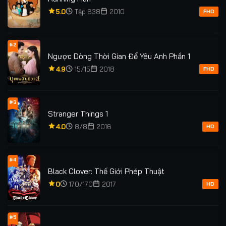
5.0
Tập 638
2010
FHD
#2
Ngược Dòng Thời Gian Để Yêu Anh Phần 1
4.9
15/15
2018
FHD
#3
Stranger Things 1
4.0
8/8
2016
HD
#4
Black Clover: Thế Giới Phép Thuật
0
170/170
2017
HD
#5