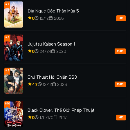
#7
Địa Ngục Độc Thân Mùa 5
0
12/12
2026
HD
#8
Jujutsu Kaisen Season 1
0
24/24
2020
FHD
#9
Chú Thuật Hồi Chiến SS3
4.7
12/12
2026
FHD
#10
Black Clover: Thế Giới Phép Thuật
0
170/170
2017
HD