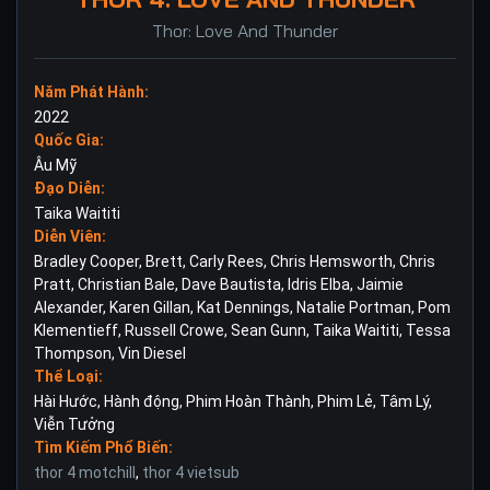
Thor: Love And Thunder
Năm Phát Hành:
2022
Quốc Gia:
Âu Mỹ
Đạo Diễn:
Taika Waititi
Diễn Viên:
Bradley Cooper
,
Brett
,
Carly Rees
,
Chris Hemsworth
,
Chris
Pratt
,
Christian Bale
,
Dave Bautista
,
Idris Elba
,
Jaimie
Alexander
,
Karen Gillan
,
Kat Dennings
,
Natalie Portman
,
Pom
Klementieff
,
Russell Crowe
,
Sean Gunn
,
Taika Waititi
,
Tessa
Thompson
,
Vin Diesel
Thể Loại:
Hài Hước
,
Hành động
,
Phim Hoàn Thành
,
Phim Lẻ
,
Tâm Lý
,
Viễn Tưởng
Tìm Kiếm Phổ Biến:
thor 4 motchill
,
thor 4 vietsub