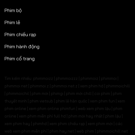
Phim bộ
Phim lẻ
Phim chiếu rạp
Phim hành động
Phim cổ trang
Tìm kiếm nhiều: phimmoizz | phimmoizzz | phimmoiz | phimmoi |
phimmoi net | phimmoi.z | phimmoi.net z |
xem phim hd | phimmoichill
| phimmoichil | phim mới | phimgi | phim mới chill | coi phim | phim
thuyết minh | phim vietsub | phim lẻ hàn quốc | xem phim fun | xem
phim online | xem phim online phimfun | web xem phim lậu | phim
online | xem phim miễn phí full hd | phim mới hay nhất | phim lậu |
xem phim hay | phimhd | xem phim chiếu rạp | xem phim mới | các
web xem phim miễn phí | phim hay.net | web phim | phimmoichill net