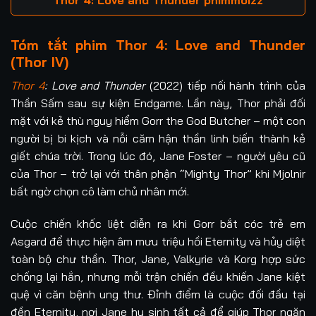
Tóm tắt phim Thor 4: Love and Thunder
(Thor IV)
Thor 4
: Love and Thunder
(2022) tiếp nối hành trình của
Thần Sấm sau sự kiện Endgame. Lần này, Thor phải đối
mặt với kẻ thù nguy hiểm Gorr the God Butcher – một con
người bị bi kịch và nỗi căm hận thần linh biến thành kẻ
giết chúa trời. Trong lúc đó, Jane Foster – người yêu cũ
của Thor – trở lại với thân phận “Mighty Thor” khi Mjolnir
bất ngờ chọn cô làm chủ nhân mới.
Cuộc chiến khốc liệt diễn ra khi Gorr bắt cóc trẻ em
Asgard để thực hiện âm mưu triệu hồi Eternity và hủy diệt
toàn bộ chư thần. Thor, Jane, Valkyrie và Korg hợp sức
chống lại hắn, nhưng mỗi trận chiến đều khiến Jane kiệt
quệ vì căn bệnh ung thư. Đỉnh điểm là cuộc đối đầu tại
đền Eternity, nơi Jane hy sinh tất cả để giúp Thor ngăn