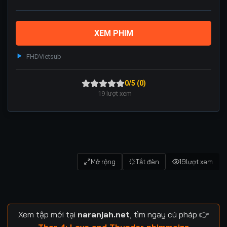
XEM PHIM
FHD
Vietsub
0/5 (0)
19
lượt xem
Mở rộng
Tắt đèn
19
lượt xem
Xem tập mới tại
naranjah.net
, tìm ngay cú pháp 👉
Thor 4: Love and Thunder phimmoizz