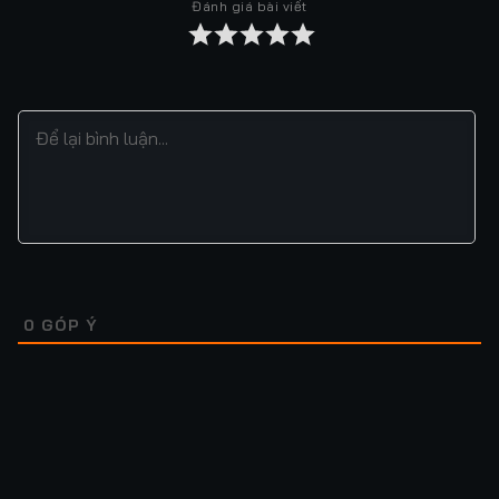
Đánh giá bài viết
0
GÓP Ý
Lượt xem: 198