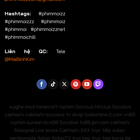
Hashtags:
#phimmoizz
#phimmoizzz #phimmoiz
#phimmoi #phimmoizznet
#phimmoichill
Liên hệ QC:
Tele
@MaiBinhKim
vuighe
mod minecraft
rophim
Sonclub
Hitclub
Socolive
cakhiatv
cakhiatv
socolive tv
okvip
lodeonline.it.com
vn88
rophim
sunwin
bcx88
Socolive
fo88.jpn.com
cakhiatv
Nowgoal Live score
Cakhiatv
XXX
trực tiếp xoilac
xembongda Xoilac
XoilacTV tructiep
truc tiep bong da