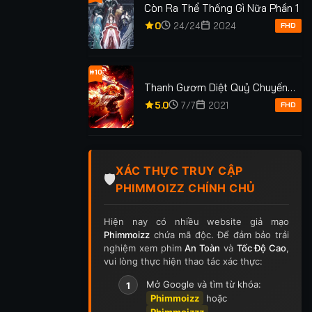
Còn Ra Thể Thống Gì Nữa Phần 1
0
24/24
2024
FHD
#10
Thanh Gươm Diệt Quỷ Chuyến
Tàu Vô Tận
em: 247
Lượt xem: 177
Lượt xem: 273
5.0
7/7
2021
FHD
NGHỆ THUẬT 
ỢNG HÀNH
THẤT TIẾU
DỐI CỦA SAR
XÁC THỰC TRUY CẬP
TẬP 39/39
★
0
TẬP 34/34
★
0
TẬP
🛡️
PHIMMOIZZ CHÍNH CHỦ
Hiện nay có nhiều website giả mạo
Phimmoizz
chứa mã độc. Để đảm bảo trải
nghiệm xem phim
An Toàn
và
Tốc Độ Cao
,
vui lòng thực hiện thao tác xác thực:
Mở Google và tìm từ khóa:
1
Phimmoizz
hoặc
Phimmoizzz