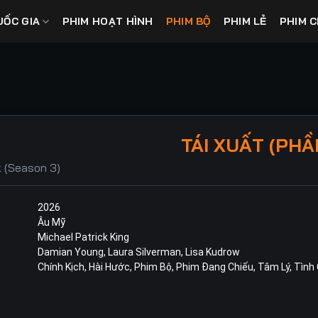
UỐC GIA
PHIM HOẠT HÌNH
PHIM BỘ
PHIM LẺ
PHIM C
TÁI XUẤT (PHẦ
 (Season 3)
2026
Âu Mỹ
Michael Patrick King
Damian Young
,
Laura Silverman
,
Lisa Kudrow
Chính Kịch
,
Hài Hước
,
Phim Bộ
,
Phim Đang Chiếu
,
Tâm Lý
,
Tình