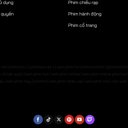
ử dụng
Phim chiếu rạp
n quyền
Phim hành động
Phim cổ trang
net | phimmoi.z | phimmoi.net z |
xem phim hd | phimmoichill | phimmoichil 
phim lẻ hàn quốc | xem phim fun | xem phim online | xem phim online phimfun
m lậu | xem phim hay | phimhd | xem phim chiếu rạp | xem phim mới | các we