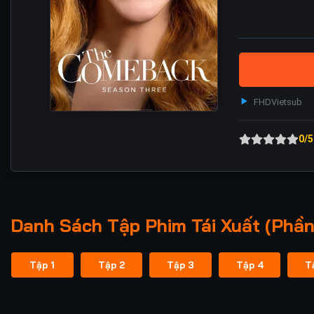
FHD
Vietsub
0/5
Danh Sách Tập Phim Tái Xuất (Phần
Tập 1
Tập 2
Tập 3
Tập 4
T