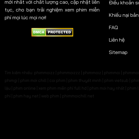
mới nhất với chất lượng cao, cập nhật liên
Điều khoản s
tục, cho bạn trải nghiệm xem phim miễn
Khiếu nại bả
phí mọi lúc mọi nơi!
FAQ
Liên hệ
Sitemap
Tìm kiếm nhiều: phimmoizz | phimmoizzz | phimmoiz | phimmoi | phimmoi 
phimgi | phim mới chill | coi phim | phim thuyết minh | phim vietsub | 
lậu | phim online | xem phim miễn phí full hd | phim mới hay nhất | phi
phí | phim hay.net | web phim | phimmoichill net