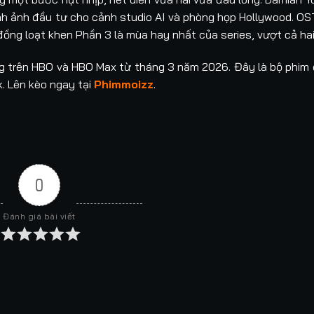
ình ảnh đầu tư cho cảnh studio AI và phòng họp Hollywood. OS
 đồng loạt khen Phần 3 là mùa hay nhất của series, vượt cả ha
óng trên HBO và HBO Max từ tháng 3 năm 2026. Đây là bộ phim
. Lên kèo ngay tại
Phimmoizz
.
0
Đánh giá bài viết