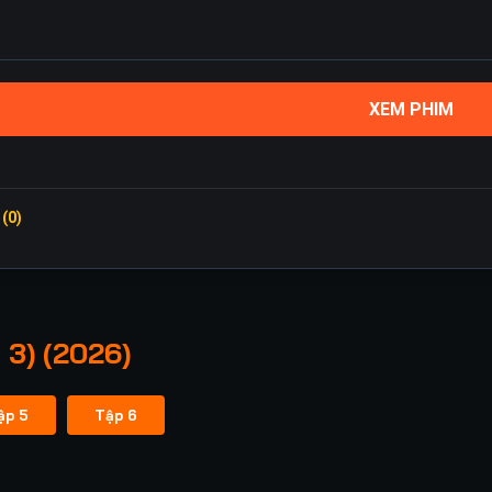
XEM PHIM
 (0)
 3) (2026)
ập 5
Tập 6