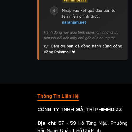
Nhấp vào kết quả đầu tiên từ
2
tên miền chính thức:
naranjah.net
Hành động này giúp trình duyệt ghi nhớ và ưu
tiên kết nối đến máy chủ gốc của chúng tôi.
👉 Cảm ơn bạn đã đồng hành cùng cộng
đồng Phimmoi! ❤️
Thông Tin Liên Hệ
CÔNG TY TNHH GIẢI TRÍ PHIMMOIZZ
Địa chỉ:
57 - 59 Hồ Tùng Mậu, Phường
Bến Nghé, Quận 1, Hồ Chí Minh