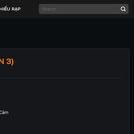
HIẾU RẠP
N 3)
 Cảm