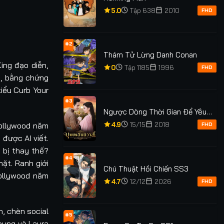
5.0
Tập 638
2010
FHD
#2
Thám Tử Lừng Danh Conan
King đạo diễn,
0
Tập 1185
1996
FHD
s, bằng chứng
iểu Curb Your
#3
Ngược Dòng Thời Gian Để Yêu
Anh Phần 1
Hollywood năm
4.9
15/15
2018
FHD
 được AI viết.
 bị thay thế?
#4
ặt. Ranh giới
Chú Thuật Hồi Chiến SS3
Hollywood năm
4.7
12/12
2026
FHD
, chèn social
#5
Young và Laura