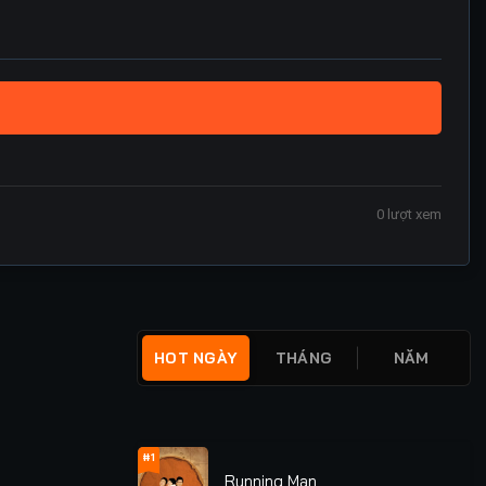
0
lượt xem
HOT NGÀY
THÁNG
NĂM
#1
Running Man