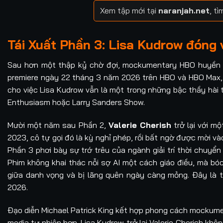
Xem tập mới tại
naranjah.net
, t
Tái Xuất Phần 3: Lisa Kudrow đóng v
Sau hơn một thập kỷ chờ đợi, mockumentary HBO huyền th
premiere ngày 22 tháng 3 năm 2026 trên HBO và HBO Max, 
cho việc Lisa Kudrow vẫn là một trong những bậc thầy hài
Enthusiasm hoặc Larry Sanders Show.
Mười một năm sau Phần 2,
Valerie Cherish
trở lại với m
2023, cô tự gọi đó là kỳ nghỉ phép, rồi bất ngờ được mời và
Phần 3 phơi bày sự trớ trêu của ngành giải trí thời chuyể
Phim không khai thác nỗi sợ AI một cách giáo điều, mà bóc
giữa danh vọng và bị lãng quên ngày càng mỏng. Đây là 
2026.
Đạo diễn Michael Patrick King kết hợp phong cách mockume
media tự nhiên hơn. Lisa Kudrow trở lại Valerie Cherish kh