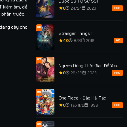
Dược Sư Tự Sự SS1
T kiệm âm, để
0
24/24
2023
FHD
i phần trước.
 đáng cày cho
#6
Stranger Things 1
4.0
8/8
2016
HD
#7
Ngược Dòng Thời Gian Để Yêu
Anh Phần 2
0
26/26
2023
FHD
#8
One Piece - Đảo Hải Tặc
0
Tập 1172
1999
FHD
#9