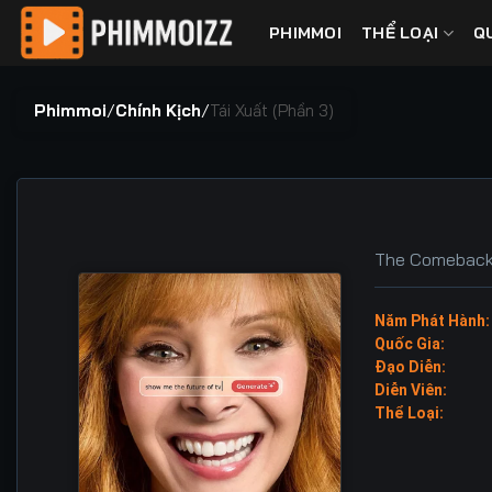
Bỏ
PHIMMOI
THỂ LOẠI
Q
qua
nội
dung
Phimmoi
/
Chính Kịch
/
Tái Xuất (Phần 3)
The Comeback
Năm Phát Hành:
Quốc Gia:
Đạo Diễn:
Diễn Viên:
Thể Loại: