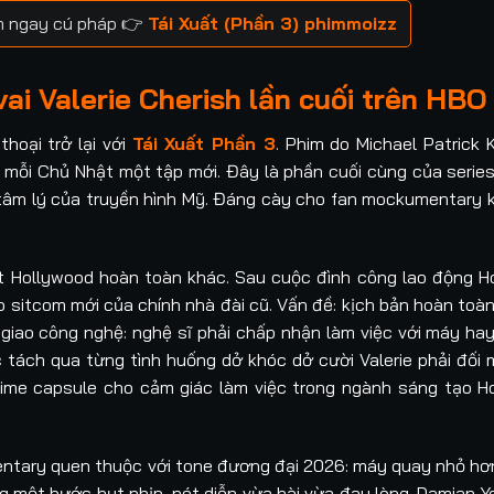
ìm ngay cú pháp 👉
Tái Xuất (Phần 3) phimmoizz
ai Valerie Cherish lần cuối trên HBO
oại trở lại với
Tái Xuất Phần 3
. Phim do Michael Patrick 
mỗi Chủ Nhật một tập mới. Đây là phần cuối cùng của serie
 tâm lý của truyền hình Mỹ. Đáng cày cho fan mockumentary k
ột Hollywood hoàn toàn khác. Sau cuộc đình công lao động 
o sitcom mới của chính nhà đài cũ. Vấn đề: kịch bản hoàn toàn
n giao công nghệ: nghệ sĩ phải chấp nhận làm việc với máy hay
 tách qua từng tình huống dở khóc dở cười Valerie phải đối m
time capsule cho cảm giác làm việc trong ngành sáng tạo 
ntary quen thuộc với tone đương đại 2026: máy quay nhỏ hơn
ông một bước hụt nhịp, nét diễn vừa hài vừa đau lòng. Damian 