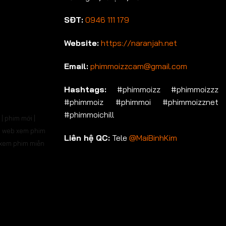
SĐT:
0946 111 179
Website:
https://naranjah.net
Email:
phimmoizzcam@gmail.com
Hashtags:
#phimmoizz #phimmoizzz
#phimmoiz #phimmoi #phimmoizznet
#phimmoichill
| phim mới |
 | web xem phim
Liên hệ QC:
Tele
@MaiBinhKim
b xem phim miễn