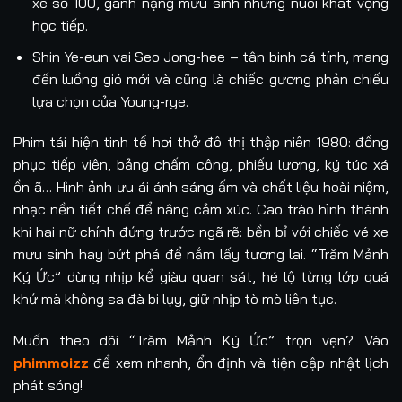
xe số 100, gánh nặng mưu sinh nhưng nuôi khát vọng
học tiếp.
Shin Ye-eun vai Seo Jong-hee – tân binh cá tính, mang
đến luồng gió mới và cũng là chiếc gương phản chiếu
lựa chọn của Young-rye.
Phim tái hiện tinh tế hơi thở đô thị thập niên 1980: đồng
phục tiếp viên, bảng chấm công, phiếu lương, ký túc xá
ồn ã… Hình ảnh ưu ái ánh sáng ấm và chất liệu hoài niệm,
nhạc nền tiết chế để nâng cảm xúc. Cao trào hình thành
khi hai nữ chính đứng trước ngã rẽ: bền bỉ với chiếc vé xe
mưu sinh hay bứt phá để nắm lấy tương lai. “Trăm Mảnh
Ký Ức” dùng nhịp kể giàu quan sát, hé lộ từng lớp quá
khứ mà không sa đà bi lụy, giữ nhịp tò mò liên tục.
Muốn theo dõi “Trăm Mảnh Ký Ức” trọn vẹn? Vào
phimmoizz
để xem nhanh, ổn định và tiện cập nhật lịch
phát sóng!