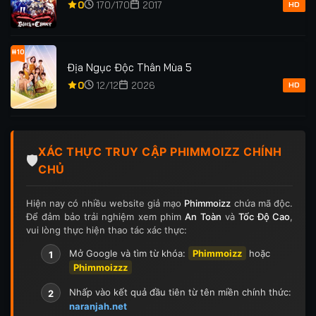
0
170/170
2017
HD
#10
Địa Ngục Độc Thân Mùa 5
0
12/12
2026
HD
XÁC THỰC TRUY CẬP PHIMMOIZZ CHÍNH
🛡️
CHỦ
Hiện nay có nhiều website giả mạo
Phimmoizz
chứa mã độc.
Để đảm bảo trải nghiệm xem phim
An Toàn
và
Tốc Độ Cao
,
vui lòng thực hiện thao tác xác thực:
Mở Google và tìm từ khóa:
Phimmoizz
hoặc
1
Phimmoizzz
Nhấp vào kết quả đầu tiên từ tên miền chính thức:
2
naranjah.net