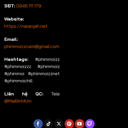
SĐT:
0946 111 179
Website:
https://naranjah.net
Email:
phimmoizzcam@gmail.com
Hashtags:
#phimmoizz
#phimmoizzz #phimmoiz
#phimmoi #phimmoizznet
#phimmoichill
Liên hệ QC:
Tele
@MaiBinhKim