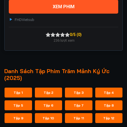
XEM PHIM
FHD
Vietsub
0/5 (0)
236
lượt xem
Danh Sách Tập Phim Trăm Mảnh Ký Ức
(2025)
Tập 1
Tập 2
Tập 3
Tập 4
Tập 5
Tập 6
Tập 7
Tập 8
Tập 9
Tập 10
Tập 11
Tập 12