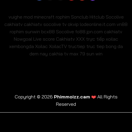
vuighe
mod minecraft
rophim
Sonclub
Hitclub
Socolive
cakhiatv
cakhiatv
socolive tv
okvip
lodeonline.it.com
vn88
rophim
sunwin
bcx88
Socolive
fo88.jpn.com
cakhiatv
Nowgoal Live score
Cakhiatv
XXX
trực tiếp xoilac
xembongda Xoilac
XoilacTV tructiep
truc tiep bong da
dem nay
cakhia tv
max 79
sun win
❤️
Copyright © 2026
Phimmoizz.cam
All Rights
Reserved
trực tiếp xoilac
xembongda Xoilac