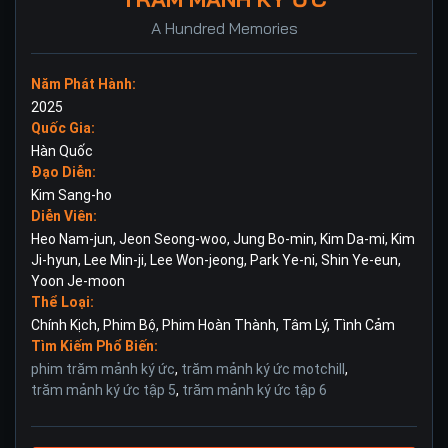
A Hundred Memories
Năm Phát Hành:
2025
Quốc Gia:
Hàn Quốc
Đạo Diễn:
Kim Sang-ho
Diễn Viên:
Heo Nam-jun
,
Jeon Seong-woo
,
Jung Bo-min
,
Kim Da-mi
,
Kim
Ji-hyun
,
Lee Min-ji
,
Lee Won-jeong
,
Park Ye-ni
,
Shin Ye-eun
,
Yoon Je-moon
Thể Loại:
Chính Kịch
,
Phim Bộ
,
Phim Hoàn Thành
,
Tâm Lý
,
Tình Cảm
Tìm Kiếm Phổ Biến:
phim trăm mảnh ký ức
,
trăm mảnh ký ức motchill
,
trăm mảnh ký ức tập 5
,
trăm mảnh ký ức tập 6