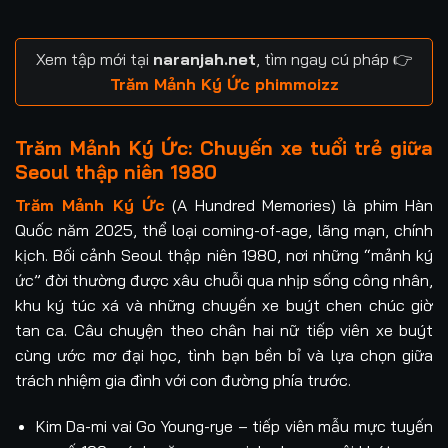
Xem tập mới tại
naranjah.net
, tìm ngay cú pháp 👉
Trăm Mảnh Ký Ức phimmoizz
Trăm Mảnh Ký Ức: Chuyến xe tuổi trẻ giữa
Seoul thập niên 1980
Trăm Mảnh Ký Ức
(A Hundred Memories) là phim Hàn
Quốc năm 2025, thể loại coming-of-age, lãng mạn, chính
kịch. Bối cảnh Seoul thập niên 1980, nơi những “mảnh ký
ức” đời thường được xâu chuỗi qua nhịp sống công nhân,
khu ký túc xá và những chuyến xe buýt chen chúc giờ
tan ca. Câu chuyện theo chân hai nữ tiếp viên xe buýt
cùng ước mơ đại học, tình bạn bền bỉ và lựa chọn giữa
trách nhiệm gia đình với con đường phía trước.
Kim Da-mi vai Go Young-rye – tiếp viên mẫu mực tuyến