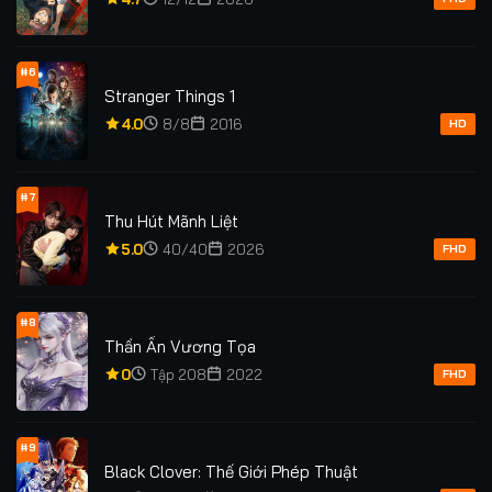
#6
Stranger Things 1
4.0
8/8
2016
HD
#7
Thu Hút Mãnh Liệt
5.0
40/40
2026
FHD
#8
Thần Ấn Vương Tọa
0
Tập 208
2022
FHD
#9
Black Clover: Thế Giới Phép Thuật