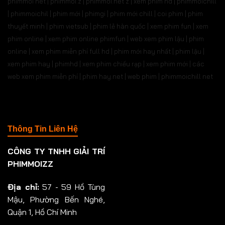
phimmoi net | phimmoi.z | phimmoi.net z |
xem phim hd | phimmoichill
| phimmoichil | phim mới | phimgi | phim mới chill | coi phim | phim
thuyết minh | phim vietsub | phim lẻ hàn quốc | xem phim fun | xem
phim online | xem phim online phimfun | web xem phim lậu | phim
online | xem phim miễn phí full hd | phim mới hay nhất | phim lậu |
xem phim hay | phimhd | xem phim chiếu rạp | xem phim mới | các
web xem phim miễn phí | phim hay.net | web phim | phimmoichill net
Thông Tin Liên Hệ
CÔNG TY TNHH GIẢI TRÍ
PHIMMOIZZ
Địa chỉ:
57 - 59 Hồ Tùng
Mậu, Phường Bến Nghé,
Quận 1, Hồ Chí Minh