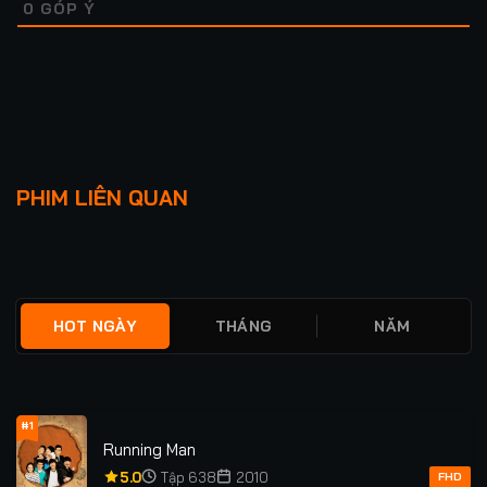
0
GÓP Ý
Lượt xem: 26
RANH GIỚI TỘI ÁC
MỘT NGƯỜI NHƯ TÔI
PHIM LIÊN QUAN
★
5.0
FULL
★
0
FULL
HOT NGÀY
THÁNG
NĂM
#1
Running Man
5.0
Tập 638
2010
FHD