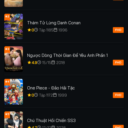
#2
Thám Tử Lừng Danh Conan
0
Tập 1185
1996
FHD
#3
Ngược Dòng Thời Gian Để Yêu Anh Phần 1
4.9
15/15
2018
FHD
#4
One Piece - Đảo Hải Tặc
0
Tập 1172
1999
FHD
#5
Chú Thuật Hồi Chiến SS3
4.7
12/12
2026
FHD