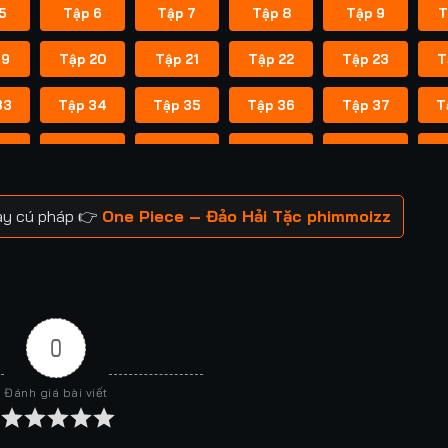
5
Tập 6
Tập 7
Tập 8
Tập 9
T
19
Tập 20
Tập 21
Tập 22
Tập 23
T
33
Tập 34
Tập 35
Tập 36
Tập 37
T
47
Tập 48
Tập 49
Tập 50
Tập 51
T
61
Tập 62
Tập 63
Tập 64
Tập 65
T
gay cú pháp 👉
One Piece – Đảo Hải Tặc phimmoizz
75
Tập 76
Tập 77
Tập 78
Tập 79
T
89
Tập 90
Tập 91
Tập 92
Tập 93
T
03
Tập 104
Tập 105
Tập 106
Tập 107
T
0
17
Tập 118
Tập 119
Tập 120
Tập 121
T
Đánh giá bài viết
31
Tập 132
Tập 133
Tập 134
Tập 135
T