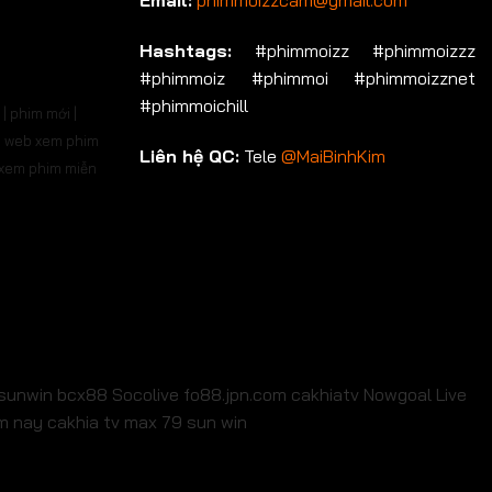
Email:
phimmoizzcam@gmail.com
p 696
Tập 697
Tập 698
Tập 699
Tập 700
Hashtags:
#phimmoizz #phimmoizzz
#phimmoiz #phimmoi #phimmoizznet
ập 710
Tập 711
Tập 712
Tập 713
Tập 714
#phimmoichill
| phim mới |
p 724
Tập 725
Tập 726
Tập 727
Tập 728
 | web xem phim
Liên hệ QC:
Tele
@MaiBinhKim
b xem phim miễn
p 738
Tập 739
Tập 740
Tập 741
Tập 742
p 752
Tập 753
Tập 754
Tập 755
Tập 756
p 766
Tập 767
Tập 768
Tập 769
Tập 770
p 780
Tập 781
Tập 782
Tập 783
Tập 784
p 794
Tập 795
Tập 796
Tập 797
Tập 798
sunwin
bcx88
Socolive
fo88.jpn.com
cakhiatv
Nowgoal Live
em nay
cakhia tv
max 79
sun win
p 808
Tập 809
Tập 810
Tập 811
Tập 812
ập 822
Tập 823
Tập 824
Tập 825
Tập 826