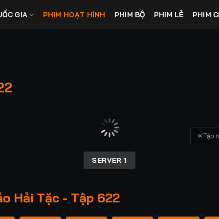
UỐC GIA
PHIM HOẠT HÌNH
PHIM BỘ
PHIM LẺ
PHIM C
22
Tập 
SERVER 1
o Hải Tặc - Tập 622