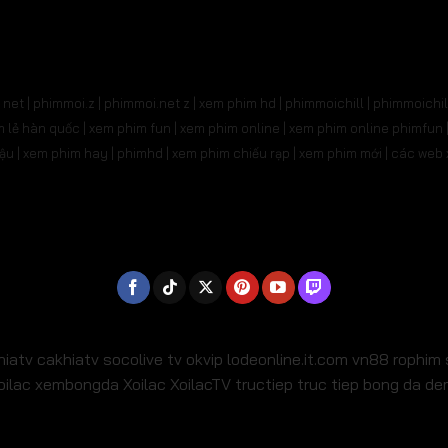
91
Tập 692
Tập 693
Tập 694
Tập 695
Tậ
705
Tập 706
Tập 707
Tập 708
Tập 709
T
net | phimmoi.z | phimmoi.net z |
xem phim hd | phimmoichill | phimmoichil 
19
Tập 720
Tập 721
Tập 722
Tập 723
Tậ
phim lẻ hàn quốc | xem phim fun | xem phim online | xem phim online phimfun
m lậu | xem phim hay | phimhd | xem phim chiếu rạp | xem phim mới | các we
733
Tập 734
Tập 735
Tập 736
Tập 737
Tậ
47
Tập 748
Tập 749
Tập 750
Tập 751
Tậ
61
Tập 762
Tập 763
Tập 764
Tập 765
Tậ
775
Tập 776
Tập 777
Tập 778
Tập 779
Tậ
789
Tập 790
Tập 791
Tập 792
Tập 793
Tậ
hiatv
cakhiatv
socolive tv
okvip
lodeonline.it.com
vn88
rophim
oilac
xembongda Xoilac
XoilacTV tructiep
truc tiep bong da d
803
Tập 804
Tập 805
Tập 806
Tập 807
Tậ
17
Tập 818
Tập 819
Tập 820
Tập 821
T