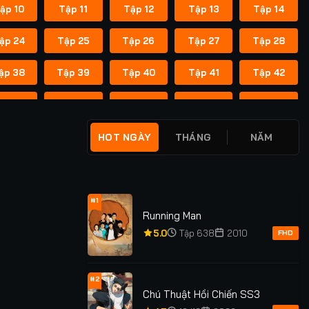
ập 10
Tập 11
Tập 12
Tập 13
Tập 14
ập 24
Tập 25
Tập 26
Tập 27
Tập 28
ập 38
Tập 39
Tập 40
Tập 41
Tập 42
ập 52
Tập 53
Tập 54
Tập 55
Tập 56
ập 66
Tập 67
Tập 68
Tập 69
Tập 70
HOT NGÀY
THÁNG
NĂM
ập 80
Tập 81
Tập 82
Tập 83
Tập 84
ập 94
Tập 95
Tập 96
Tập 97
Tập 98
#1
Running Man
ập 108
Tập 109
Tập 110
Tập 111
Tập 112
5.0
Tập 638
2010
FHD
ập 122
Tập 123
Tập 124
Tập 125
Tập 126
#2
Chú Thuật Hồi Chiến SS3
ập 136
Tập 137
Tập 138
Tập 139
Tập 140