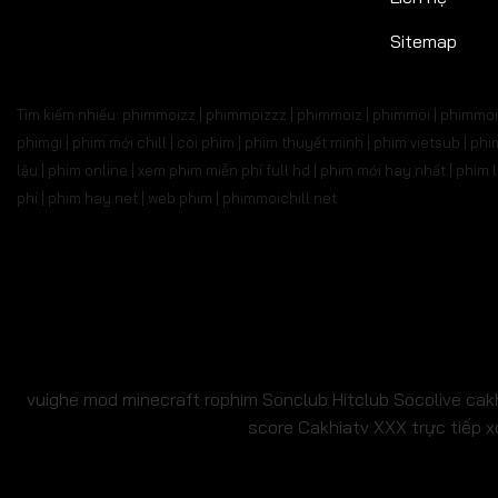
Tập 687
Tập 688
Tập 689
Tập 690
Tập 6
Sitemap
Tập 701
Tập 702
Tập 703
Tập 704
Tập 
Tìm kiếm nhiều: phimmoizz | phimmoizzz | phimmoiz | phimmoi | phimmoi 
Tập 715
Tập 716
Tập 717
Tập 718
Tập 7
phimgi | phim mới chill | coi phim | phim thuyết minh | phim vietsub | 
lậu | phim online | xem phim miễn phí full hd | phim mới hay nhất | phi
Tập 729
Tập 730
Tập 731
Tập 732
Tập 
phí | phim hay.net | web phim | phimmoichill net
Tập 743
Tập 744
Tập 745
Tập 746
Tập 7
Tập 757
Tập 758
Tập 759
Tập 760
Tập 7
Tập 771
Tập 772
Tập 773
Tập 774
Tập 
Tập 785
Tập 786
Tập 787
Tập 788
Tập 
vuighe
mod minecraft
rophim
Sonclub
Hitclub
Socolive
cak
score
Cakhiatv
XXX
trực tiếp x
Tập 799
Tập 800
Tập 801
Tập 802
Tập 
Tập 813
Tập 814
Tập 815
Tập 816
Tập 8