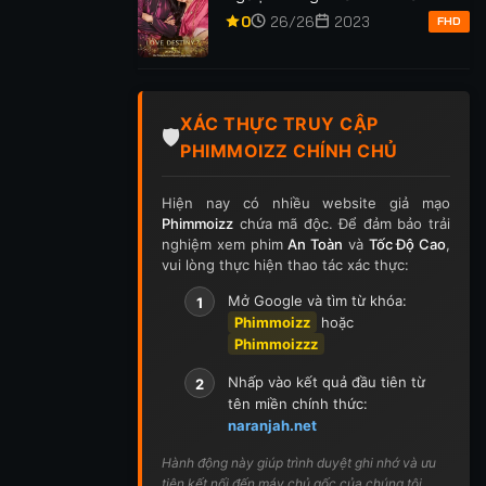
ập 416
Tập 417
Tập 418
Tập 419
Tập 420
Anh Phần 2
0
26/26
2023
FHD
p 430
Tập 431
Tập 432
Tập 433
Tập 434
p 444
Tập 445
Tập 446
Tập 447
Tập 448
XÁC THỰC TRUY CẬP
🛡️
PHIMMOIZZ CHÍNH CHỦ
p 458
Tập 459
Tập 460
Tập 461
Tập 462
Hiện nay có nhiều website giả mạo
p 472
Tập 473
Tập 474
Tập 475
Tập 476
Phimmoizz
chứa mã độc. Để đảm bảo trải
nghiệm xem phim
An Toàn
và
Tốc Độ Cao
,
p 486
Tập 487
Tập 488
Tập 489
Tập 490
vui lòng thực hiện thao tác xác thực:
Mở Google và tìm từ khóa:
1
p 500
Tập 501
Tập 502
Tập 503
Tập 504
Phimmoizz
hoặc
Phimmoizzz
ập 514
Tập 515
Tập 516
Tập 517
Tập 518
Nhấp vào kết quả đầu tiên từ
2
p 528
Tập 529
Tập 530
Tập 531
Tập 532
tên miền chính thức:
naranjah.net
p 542
Tập 543
Tập 544
Tập 545
Tập 546
Hành động này giúp trình duyệt ghi nhớ và ưu
tiên kết nối đến máy chủ gốc của chúng tôi.