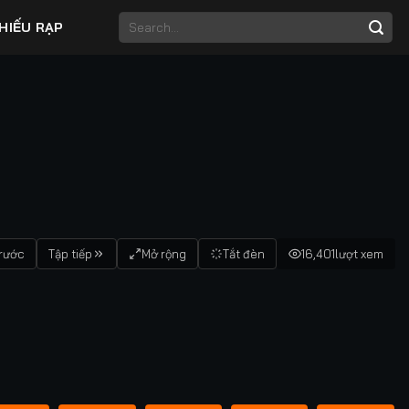
HIẾU RẠP
trước
Tập tiếp
Mở rộng
Tắt đèn
16,401
lượt xem