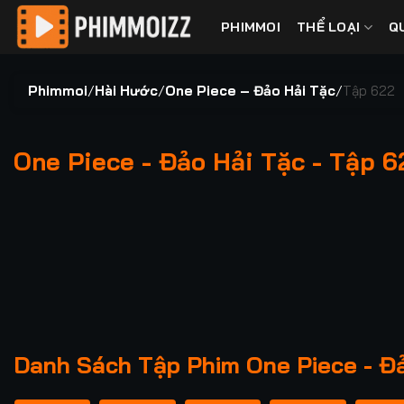
Bỏ
PHIMMOI
THỂ LOẠI
Q
qua
nội
dung
Phimmoi
/
Hài Hước
/
One Piece – Đảo Hải Tặc
/
Tập 622
One Piece - Đảo Hải Tặc - Tập 6
00:00 / 00:00
Danh Sách Tập Phim One Piece - Đả