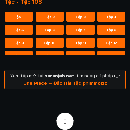
Tặc - Tập 108
Tập 1
Tập 2
Tập 3
Tập 4
Tập 5
Tập 6
Tập 7
Tập 8
Tập 9
Tập 10
Tập 11
Tập 12
Tập 13
Tập 14
Tập 15
Tập 16
Tập 17
Tập 18
Tập 19
Tập 20
Xem tập mới tại
naranjah.net
, tìm ngay cú pháp 👉
Tập 21
Tập 22
Tập 23
Tập 24
One Piece – Đảo Hải Tặc phimmoizz
Tập 25
Tập 26
Tập 27
Tập 28
Tập 29
Tập 30
Tập 31
Tập 32
0
Tập 33
Tập 34
Tập 35
Tập 36