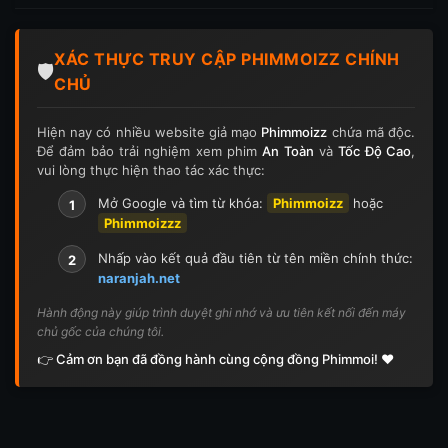
Tập 197
Tập 198
Tập 199
Tập 200
XÁC THỰC TRUY CẬP PHIMMOIZZ CHÍNH
Tập 201
Tập 202
Tập 203
Tập 204
🛡️
CHỦ
Tập 205
Tập 206
Tập 207
Tập 208
Hiện nay có nhiều website giả mạo
Phimmoizz
chứa mã độc.
Để đảm bảo trải nghiệm xem phim
An Toàn
và
Tốc Độ Cao
,
Tập 209
Tập 210
Tập 211
Tập 212
vui lòng thực hiện thao tác xác thực:
Tập 213
Tập 214
Tập 215
Tập 216
Mở Google và tìm từ khóa:
Phimmoizz
hoặc
1
Phimmoizzz
Tập 217
Tập 218
Tập 219
Tập 220
Nhấp vào kết quả đầu tiên từ tên miền chính thức:
2
naranjah.net
Tập 221
Tập 222
Tập 223
Tập 224
Hành động này giúp trình duyệt ghi nhớ và ưu tiên kết nối đến máy
chủ gốc của chúng tôi.
Tập 225
Tập 226
Tập 227
Tập 228
👉 Cảm ơn bạn đã đồng hành cùng cộng đồng Phimmoi! ❤️
Tập 229
Tập 230
Tập 231
Tập 232
Tập 233
Tập 234
Tập 235
Tập 236