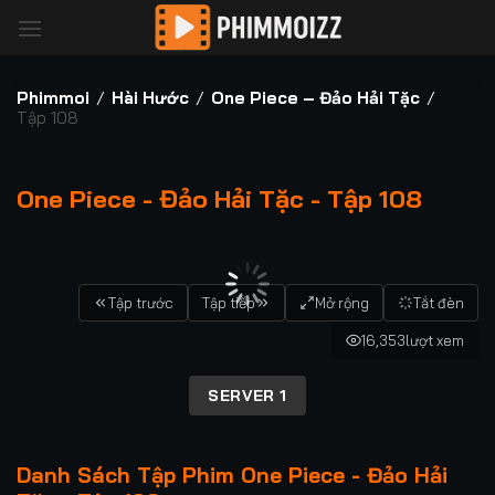
Bỏ
qua
nội
dung
Phimmoi
/
Hài Hước
/
One Piece – Đảo Hải Tặc
/
Tập 108
One Piece - Đảo Hải Tặc - Tập 108
00:00 / 00:00
Tập trước
Tập tiếp
Mở rộng
Tắt đèn
16,353
lượt xem
SERVER 1
Danh Sách Tập Phim One Piece - Đảo Hải