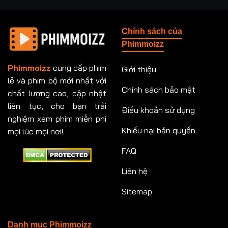
Tập 237
Tập 238
Tập 239
Tập 240
Chính sách của
Tập 241
Tập 242
Tập 243
Tập 244
Phimmoizz
Tập 245
Tập 246
Tập 247
Tập 248
Phimmoizz
cung cấp phim
Giới thiệu
lẻ và phim bộ mới nhất với
Tập 249
Tập 250
Tập 251
Tập 252
Chính sách bảo mật
chất lượng cao, cập nhật
Tập 253
Tập 254
Tập 255
Tập 256
liên tục, cho bạn trải
Điều khoản sử dụng
nghiệm xem phim miễn phí
Tập 257
Tập 258
Tập 259
Tập 260
Khiếu nại bản quyền
mọi lúc mọi nơi!
FAQ
Tập 261
Tập 262
Tập 263
Tập 264
Liên hệ
Tập 265
Tập 266
Tập 267
Tập 268
Sitemap
Tập 269
Tập 270
Tập 271
Tập 272
Tập 273
Tập 274
Tập 275
Tập 276
Danh mục Phimmoizz