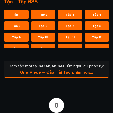
Tặc - Tập 688
Tập 1
Tập 2
Tập 3
Tập 4
Tập 5
Tập 6
Tập 7
Tập 8
Tập 9
Tập 10
Tập 11
Tập 12
Tập 13
Tập 14
Tập 15
Tập 16
Tập 17
Tập 18
Tập 19
Tập 20
Xem tập mới tại
naranjah.net
, tìm ngay cú pháp 👉
Tập 21
Tập 22
Tập 23
Tập 24
One Piece – Đảo Hải Tặc phimmoizz
Tập 25
Tập 26
Tập 27
Tập 28
Tập 29
Tập 30
Tập 31
Tập 32
0
Tập 33
Tập 34
Tập 35
Tập 36