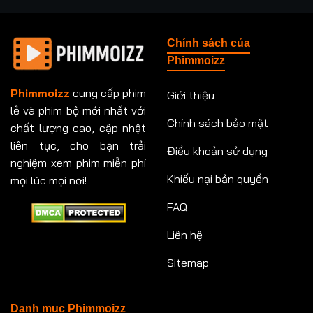
Tập 237
Tập 238
Tập 239
Tập 240
Chính sách của
Tập 241
Tập 242
Tập 243
Tập 244
Phimmoizz
Tập 245
Tập 246
Tập 247
Tập 248
Phimmoizz
cung cấp phim
Giới thiệu
lẻ và phim bộ mới nhất với
Tập 249
Tập 250
Tập 251
Tập 252
Chính sách bảo mật
chất lượng cao, cập nhật
Tập 253
Tập 254
Tập 255
Tập 256
liên tục, cho bạn trải
Điều khoản sử dụng
nghiệm xem phim miễn phí
Tập 257
Tập 258
Tập 259
Tập 260
Khiếu nại bản quyền
mọi lúc mọi nơi!
FAQ
Tập 261
Tập 262
Tập 263
Tập 264
Liên hệ
Tập 265
Tập 266
Tập 267
Tập 268
Sitemap
Tập 269
Tập 270
Tập 271
Tập 272
Tập 273
Tập 274
Tập 275
Tập 276
Danh mục Phimmoizz