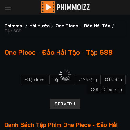
Bỏ
qua
nội
dung
Phimmoi
/
Hài Hước
/
One Piece – Đảo Hải Tặc
/
Tập 688
One Piece - Đảo Hải Tặc - Tập 688
00:00 / 00:00
Tập trước
Tập tiếp
Mở rộng
Tắt đèn
16,340
lượt xem
SERVER 1
Danh Sách Tập Phim One Piece - Đảo Hải