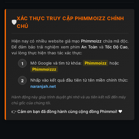
Tập 197
Tập 198
Tập 199
Tập 200
XÁC THỰC TRUY CẬP PHIMMOIZZ CHÍNH
Tập 201
Tập 202
Tập 203
Tập 204
🛡️
CHỦ
Tập 205
Tập 206
Tập 207
Tập 208
Hiện nay có nhiều website giả mạo
Phimmoizz
chứa mã độc.
Để đảm bảo trải nghiệm xem phim
An Toàn
và
Tốc Độ Cao
,
Tập 209
Tập 210
Tập 211
Tập 212
vui lòng thực hiện thao tác xác thực:
Tập 213
Tập 214
Tập 215
Tập 216
Mở Google và tìm từ khóa:
Phimmoizz
hoặc
1
Phimmoizzz
Tập 217
Tập 218
Tập 219
Tập 220
Nhấp vào kết quả đầu tiên từ tên miền chính thức:
2
naranjah.net
Tập 221
Tập 222
Tập 223
Tập 224
Hành động này giúp trình duyệt ghi nhớ và ưu tiên kết nối đến máy
chủ gốc của chúng tôi.
Tập 225
Tập 226
Tập 227
Tập 228
👉 Cảm ơn bạn đã đồng hành cùng cộng đồng Phimmoi! ❤️
Tập 229
Tập 230
Tập 231
Tập 232
Tập 233
Tập 234
Tập 235
Tập 236