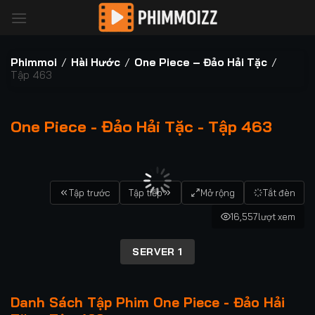
Bỏ
qua
nội
dung
Phimmoi
/
Hài Hước
/
One Piece – Đảo Hải Tặc
/
Tập 463
One Piece - Đảo Hải Tặc - Tập 463
00:00 / 00:00
Tập trước
Tập tiếp
Mở rộng
Tắt đèn
16,557
lượt xem
SERVER 1
Danh Sách Tập Phim One Piece - Đảo Hải