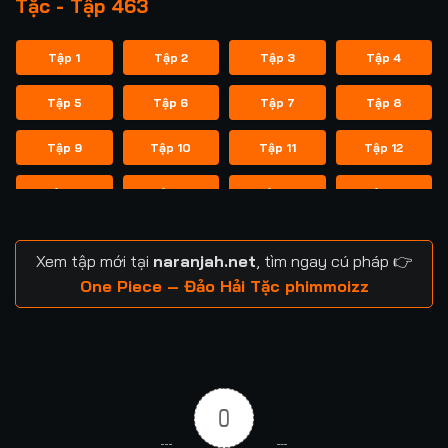
Tặc - Tập 463
Tập 1
Tập 2
Tập 3
Tập 4
Tập 5
Tập 6
Tập 7
Tập 8
Tập 9
Tập 10
Tập 11
Tập 12
Tập 13
Tập 14
Tập 15
Tập 16
Tập 17
Tập 18
Tập 19
Tập 20
Xem tập mới tại
naranjah.net
, tìm ngay cú pháp 👉
Tập 21
Tập 22
Tập 23
Tập 24
One Piece – Đảo Hải Tặc phimmoizz
Tập 25
Tập 26
Tập 27
Tập 28
Tập 29
Tập 30
Tập 31
Tập 32
0
Tập 33
Tập 34
Tập 35
Tập 36