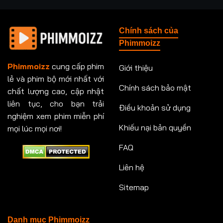
Tập 237
Tập 238
Tập 239
Tập 240
Chính sách của
Tập 241
Tập 242
Tập 243
Tập 244
Phimmoizz
Tập 245
Tập 246
Tập 247
Tập 248
Phimmoizz
cung cấp phim
Giới thiệu
lẻ và phim bộ mới nhất với
Tập 249
Tập 250
Tập 251
Tập 252
Chính sách bảo mật
chất lượng cao, cập nhật
Tập 253
Tập 254
Tập 255
Tập 256
liên tục, cho bạn trải
Điều khoản sử dụng
nghiệm xem phim miễn phí
Tập 257
Tập 258
Tập 259
Tập 260
Khiếu nại bản quyền
mọi lúc mọi nơi!
FAQ
Tập 261
Tập 262
Tập 263
Tập 264
Liên hệ
Tập 265
Tập 266
Tập 267
Tập 268
Sitemap
Tập 269
Tập 270
Tập 271
Tập 272
Tập 273
Tập 274
Tập 275
Tập 276
Danh mục Phimmoizz