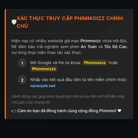
Tập 197
Tập 198
Tập 199
Tập 200
XÁC THỰC TRUY CẬP PHIMMOIZZ CHÍNH
Tập 201
Tập 202
Tập 203
Tập 204
🛡️
CHỦ
Tập 205
Tập 206
Tập 207
Tập 208
Hiện nay có nhiều website giả mạo
Phimmoizz
chứa mã độc.
Để đảm bảo trải nghiệm xem phim
An Toàn
và
Tốc Độ Cao
,
Tập 209
Tập 210
Tập 211
Tập 212
vui lòng thực hiện thao tác xác thực:
Tập 213
Tập 214
Tập 215
Tập 216
Mở Google và tìm từ khóa:
Phimmoizz
hoặc
1
Phimmoizzz
Tập 217
Tập 218
Tập 219
Tập 220
Nhấp vào kết quả đầu tiên từ tên miền chính thức:
2
naranjah.net
Tập 221
Tập 222
Tập 223
Tập 224
Hành động này giúp trình duyệt ghi nhớ và ưu tiên kết nối đến máy
chủ gốc của chúng tôi.
Tập 225
Tập 226
Tập 227
Tập 228
👉 Cảm ơn bạn đã đồng hành cùng cộng đồng Phimmoi! ❤️
Tập 229
Tập 230
Tập 231
Tập 232
Tập 233
Tập 234
Tập 235
Tập 236