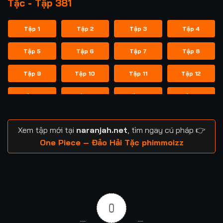
Tặc - Tập 381
Tập 1
Tập 2
Tập 3
Tập 4
Tập 5
Tập 6
Tập 7
Tập 8
Tập 9
Tập 10
Tập 11
Tập 12
Tập 13
Tập 14
Tập 15
Tập 16
Tập 17
Tập 18
Tập 19
Tập 20
Xem tập mới tại
naranjah.net
, tìm ngay cú pháp 👉
Tập 21
Tập 22
Tập 23
Tập 24
One Piece – Đảo Hải Tặc phimmoizz
Tập 25
Tập 26
Tập 27
Tập 28
Tập 29
Tập 30
Tập 31
Tập 32
0
Tập 33
Tập 34
Tập 35
Tập 36