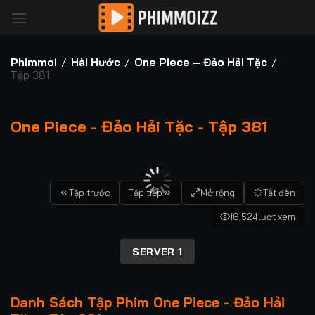
Bỏ
qua
nội
dung
Phimmoi
/
Hài Hước
/
One Piece – Đảo Hải Tặc
/
Tập 381
One Piece - Đảo Hải Tặc - Tập 381
00:00 / 00:00
Tập trước
Tập tiếp
Mở rộng
Tắt đèn
16,524
lượt xem
SERVER 1
Danh Sách Tập Phim One Piece - Đảo Hải