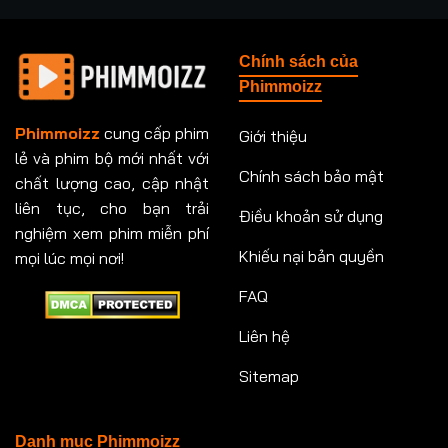
Tập 237
Tập 238
Tập 239
Tập 240
Chính sách của
Tập 241
Tập 242
Tập 243
Tập 244
Phimmoizz
Tập 245
Tập 246
Tập 247
Tập 248
Phimmoizz
cung cấp phim
Giới thiệu
lẻ và phim bộ mới nhất với
Tập 249
Tập 250
Tập 251
Tập 252
Chính sách bảo mật
chất lượng cao, cập nhật
Tập 253
Tập 254
Tập 255
Tập 256
liên tục, cho bạn trải
Điều khoản sử dụng
nghiệm xem phim miễn phí
Tập 257
Tập 258
Tập 259
Tập 260
Khiếu nại bản quyền
mọi lúc mọi nơi!
FAQ
Tập 261
Tập 262
Tập 263
Tập 264
Liên hệ
Tập 265
Tập 266
Tập 267
Tập 268
Sitemap
Tập 269
Tập 270
Tập 271
Tập 272
Tập 273
Tập 274
Tập 275
Tập 276
Danh mục Phimmoizz