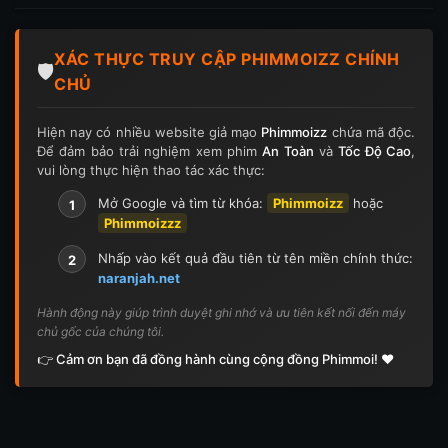
Tập 197
Tập 198
Tập 199
Tập 200
XÁC THỰC TRUY CẬP PHIMMOIZZ CHÍNH
Tập 201
Tập 202
Tập 203
Tập 204
🛡️
CHỦ
Tập 205
Tập 206
Tập 207
Tập 208
Hiện nay có nhiều website giả mạo
Phimmoizz
chứa mã độc.
Để đảm bảo trải nghiệm xem phim
An Toàn
và
Tốc Độ Cao
,
Tập 209
Tập 210
Tập 211
Tập 212
vui lòng thực hiện thao tác xác thực:
Tập 213
Tập 214
Tập 215
Tập 216
Mở Google và tìm từ khóa:
Phimmoizz
hoặc
1
Phimmoizzz
Tập 217
Tập 218
Tập 219
Tập 220
Nhấp vào kết quả đầu tiên từ tên miền chính thức:
2
naranjah.net
Tập 221
Tập 222
Tập 223
Tập 224
Hành động này giúp trình duyệt ghi nhớ và ưu tiên kết nối đến máy
chủ gốc của chúng tôi.
Tập 225
Tập 226
Tập 227
Tập 228
👉 Cảm ơn bạn đã đồng hành cùng cộng đồng Phimmoi! ❤️
Tập 229
Tập 230
Tập 231
Tập 232
Tập 233
Tập 234
Tập 235
Tập 236