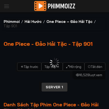
Bỏ
qua
nội
dung
Phimmoi
/
Hài Hước
/
One Piece – Đảo Hải Tặc
/
Tập 901
One Piece - Đảo Hải Tặc - Tập 901
00:00 / 00:00
Tập trước
Tập tiếp
Mở rộng
Tắt đèn
16,529
lượt xem
SERVER 1
Danh Sách Tập Phim One Piece - Đảo Hải