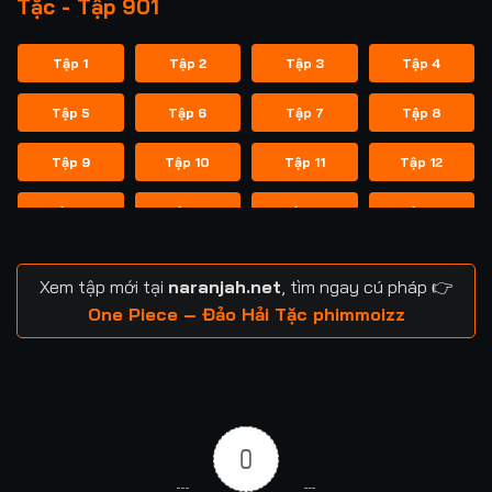
Tặc - Tập 901
Tập 1
Tập 2
Tập 3
Tập 4
Tập 5
Tập 6
Tập 7
Tập 8
Tập 9
Tập 10
Tập 11
Tập 12
Tập 13
Tập 14
Tập 15
Tập 16
Tập 17
Tập 18
Tập 19
Tập 20
Xem tập mới tại
naranjah.net
, tìm ngay cú pháp 👉
Tập 21
Tập 22
Tập 23
Tập 24
One Piece – Đảo Hải Tặc phimmoizz
Tập 25
Tập 26
Tập 27
Tập 28
Tập 29
Tập 30
Tập 31
Tập 32
0
Tập 33
Tập 34
Tập 35
Tập 36