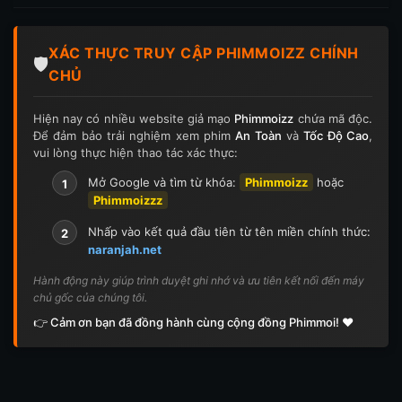
Tập 197
Tập 198
Tập 199
Tập 200
XÁC THỰC TRUY CẬP PHIMMOIZZ CHÍNH
Tập 201
Tập 202
Tập 203
Tập 204
🛡️
CHỦ
Tập 205
Tập 206
Tập 207
Tập 208
Hiện nay có nhiều website giả mạo
Phimmoizz
chứa mã độc.
Để đảm bảo trải nghiệm xem phim
An Toàn
và
Tốc Độ Cao
,
Tập 209
Tập 210
Tập 211
Tập 212
vui lòng thực hiện thao tác xác thực:
Tập 213
Tập 214
Tập 215
Tập 216
Mở Google và tìm từ khóa:
Phimmoizz
hoặc
1
Phimmoizzz
Tập 217
Tập 218
Tập 219
Tập 220
Nhấp vào kết quả đầu tiên từ tên miền chính thức:
2
naranjah.net
Tập 221
Tập 222
Tập 223
Tập 224
Hành động này giúp trình duyệt ghi nhớ và ưu tiên kết nối đến máy
chủ gốc của chúng tôi.
Tập 225
Tập 226
Tập 227
Tập 228
👉 Cảm ơn bạn đã đồng hành cùng cộng đồng Phimmoi! ❤️
Tập 229
Tập 230
Tập 231
Tập 232
Tập 233
Tập 234
Tập 235
Tập 236