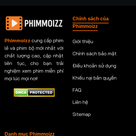
Tập 237
Tập 238
Tập 239
Tập 240
Chính sách của
Tập 241
Tập 242
Tập 243
Tập 244
Phimmoizz
Tập 245
Tập 246
Tập 247
Tập 248
Phimmoizz
cung cấp phim
Giới thiệu
lẻ và phim bộ mới nhất với
Tập 249
Tập 250
Tập 251
Tập 252
Chính sách bảo mật
chất lượng cao, cập nhật
Tập 253
Tập 254
Tập 255
Tập 256
liên tục, cho bạn trải
Điều khoản sử dụng
nghiệm xem phim miễn phí
Tập 257
Tập 258
Tập 259
Tập 260
Khiếu nại bản quyền
mọi lúc mọi nơi!
FAQ
Tập 261
Tập 262
Tập 263
Tập 264
Liên hệ
Tập 265
Tập 266
Tập 267
Tập 268
Sitemap
Tập 269
Tập 270
Tập 271
Tập 272
Tập 273
Tập 274
Tập 275
Tập 276
Danh mục Phimmoizz