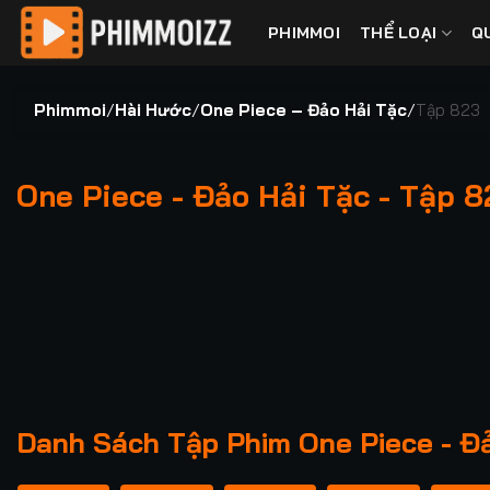
Bỏ
PHIMMOI
THỂ LOẠI
Q
qua
nội
dung
Phimmoi
/
Hài Hước
/
One Piece – Đảo Hải Tặc
/
Tập 823
One Piece - Đảo Hải Tặc - Tập 8
00:00 / 00:00
Danh Sách Tập Phim One Piece - Đả