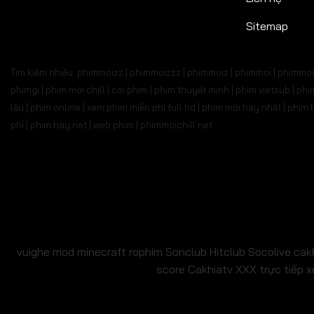
Tập 687
Tập 688
Tập 689
Tập 690
Tập 6
Sitemap
Tập 701
Tập 702
Tập 703
Tập 704
Tập 
Tìm kiếm nhiều: phimmoizz | phimmoizzz | phimmoiz | phimmoi | phimmoi 
Tập 715
Tập 716
Tập 717
Tập 718
Tập 7
phimgi | phim mới chill | coi phim | phim thuyết minh | phim vietsub | 
lậu | phim online | xem phim miễn phí full hd | phim mới hay nhất | phi
Tập 729
Tập 730
Tập 731
Tập 732
Tập 
phí | phim hay.net | web phim | phimmoichill net
Tập 743
Tập 744
Tập 745
Tập 746
Tập 7
Tập 757
Tập 758
Tập 759
Tập 760
Tập 7
Tập 771
Tập 772
Tập 773
Tập 774
Tập 
Tập 785
Tập 786
Tập 787
Tập 788
Tập 
vuighe
mod minecraft
rophim
Sonclub
Hitclub
Socolive
cak
score
Cakhiatv
XXX
trực tiếp x
Tập 799
Tập 800
Tập 801
Tập 802
Tập 
Tập 813
Tập 814
Tập 815
Tập 816
Tập 8