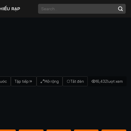
HIẾU RẠP
rước
Tập tiếp
Mở rộng
Tắt đèn
16,432
lượt xem