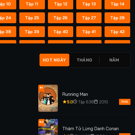
ập 10
Tập 11
Tập 12
Tập 13
Tập 14
ập 24
Tập 25
Tập 26
Tập 27
Tập 28
ập 38
Tập 39
Tập 40
Tập 41
Tập 42
ập 52
Tập 53
Tập 54
Tập 55
Tập 56
ập 66
Tập 67
Tập 68
Tập 69
Tập 70
HOT NGÀY
THÁNG
NĂM
ập 80
Tập 81
Tập 82
Tập 83
Tập 84
ập 94
Tập 95
Tập 96
Tập 97
Tập 98
#1
Running Man
ập 108
Tập 109
Tập 110
Tập 111
Tập 112
5.0
Tập 638
2010
FHD
ập 122
Tập 123
Tập 124
Tập 125
Tập 126
#2
Thám Tử Lừng Danh Conan
ập 136
Tập 137
Tập 138
Tập 139
Tập 140