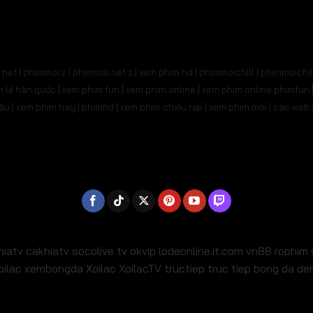
91
Tập 692
Tập 693
Tập 694
Tập 695
Tậ
705
Tập 706
Tập 707
Tập 708
Tập 709
T
net | phimmoi.z | phimmoi.net z |
xem phim hd | phimmoichill | phimmoichil 
19
Tập 720
Tập 721
Tập 722
Tập 723
Tậ
phim lẻ hàn quốc | xem phim fun | xem phim online | xem phim online phimfun
m lậu | xem phim hay | phimhd | xem phim chiếu rạp | xem phim mới | các we
733
Tập 734
Tập 735
Tập 736
Tập 737
Tậ
47
Tập 748
Tập 749
Tập 750
Tập 751
Tậ
61
Tập 762
Tập 763
Tập 764
Tập 765
Tậ
775
Tập 776
Tập 777
Tập 778
Tập 779
Tậ
789
Tập 790
Tập 791
Tập 792
Tập 793
Tậ
hiatv
cakhiatv
socolive tv
okvip
lodeonline.it.com
vn88
rophim
oilac
xembongda Xoilac
XoilacTV tructiep
truc tiep bong da d
803
Tập 804
Tập 805
Tập 806
Tập 807
Tậ
17
Tập 818
Tập 819
Tập 820
Tập 821
T