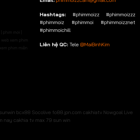
Email:
phimmoizzcam@gmail.com
p 696
Tập 697
Tập 698
Tập 699
Tập 700
Hashtags:
#phimmoizz #phimmoizzz
#phimmoiz #phimmoi #phimmoizznet
ập 710
Tập 711
Tập 712
Tập 713
Tập 714
#phimmoichill
| phim mới |
p 724
Tập 725
Tập 726
Tập 727
Tập 728
 | web xem phim
Liên hệ QC:
Tele
@MaiBinhKim
b xem phim miễn
p 738
Tập 739
Tập 740
Tập 741
Tập 742
p 752
Tập 753
Tập 754
Tập 755
Tập 756
p 766
Tập 767
Tập 768
Tập 769
Tập 770
p 780
Tập 781
Tập 782
Tập 783
Tập 784
p 794
Tập 795
Tập 796
Tập 797
Tập 798
sunwin
bcx88
Socolive
fo88.jpn.com
cakhiatv
Nowgoal Live
em nay
cakhia tv
max 79
sun win
p 808
Tập 809
Tập 810
Tập 811
Tập 812
ập 822
Tập 823
Tập 824
Tập 825
Tập 826