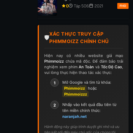
ập 416
Tập 417
Tập 418
Tập 419
Tập 420
0
Tập 506
2021
FHD
p 430
Tập 431
Tập 432
Tập 433
Tập 434
p 444
Tập 445
Tập 446
Tập 447
Tập 448
XÁC THỰC TRUY CẬP
🛡️
PHIMMOIZZ CHÍNH CHỦ
p 458
Tập 459
Tập 460
Tập 461
Tập 462
Hiện nay có nhiều website giả mạo
p 472
Tập 473
Tập 474
Tập 475
Tập 476
Phimmoizz
chứa mã độc. Để đảm bảo trải
nghiệm xem phim
An Toàn
và
Tốc Độ Cao
,
p 486
Tập 487
Tập 488
Tập 489
Tập 490
vui lòng thực hiện thao tác xác thực:
Mở Google và tìm từ khóa:
1
p 500
Tập 501
Tập 502
Tập 503
Tập 504
Phimmoizz
hoặc
Phimmoizzz
ập 514
Tập 515
Tập 516
Tập 517
Tập 518
Nhấp vào kết quả đầu tiên từ
2
p 528
Tập 529
Tập 530
Tập 531
Tập 532
tên miền chính thức:
naranjah.net
p 542
Tập 543
Tập 544
Tập 545
Tập 546
Hành động này giúp trình duyệt ghi nhớ và ưu
tiên kết nối đến máy chủ gốc của chúng tôi.