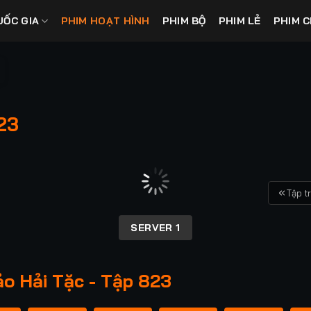
UỐC GIA
PHIM HOẠT HÌNH
PHIM BỘ
PHIM LẺ
PHIM C
23
Tập t
SERVER 1
o Hải Tặc - Tập 823