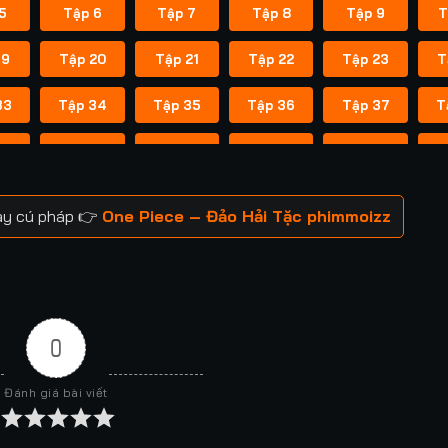
5
Tập 6
Tập 7
Tập 8
Tập 9
T
19
Tập 20
Tập 21
Tập 22
Tập 23
T
33
Tập 34
Tập 35
Tập 36
Tập 37
T
47
Tập 48
Tập 49
Tập 50
Tập 51
T
61
Tập 62
Tập 63
Tập 64
Tập 65
T
gay cú pháp 👉
One Piece – Đảo Hải Tặc phimmoizz
75
Tập 76
Tập 77
Tập 78
Tập 79
T
89
Tập 90
Tập 91
Tập 92
Tập 93
T
03
Tập 104
Tập 105
Tập 106
Tập 107
T
0
17
Tập 118
Tập 119
Tập 120
Tập 121
T
Đánh giá bài viết
31
Tập 132
Tập 133
Tập 134
Tập 135
T