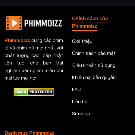
Tập 237
Tập 238
Tập 239
Tập 240
Chính sách của
Tập 241
Tập 242
Tập 243
Tập 244
Phimmoizz
Tập 245
Tập 246
Tập 247
Tập 248
Phimmoizz
cung cấp phim
Giới thiệu
lẻ và phim bộ mới nhất với
Tập 249
Tập 250
Tập 251
Tập 252
Chính sách bảo mật
chất lượng cao, cập nhật
Tập 253
Tập 254
Tập 255
Tập 256
liên tục, cho bạn trải
Điều khoản sử dụng
nghiệm xem phim miễn phí
Tập 257
Tập 258
Tập 259
Tập 260
Khiếu nại bản quyền
mọi lúc mọi nơi!
FAQ
Tập 261
Tập 262
Tập 263
Tập 264
Liên hệ
Tập 265
Tập 266
Tập 267
Tập 268
Sitemap
Tập 269
Tập 270
Tập 271
Tập 272
Tập 273
Tập 274
Tập 275
Tập 276
Danh mục Phimmoizz