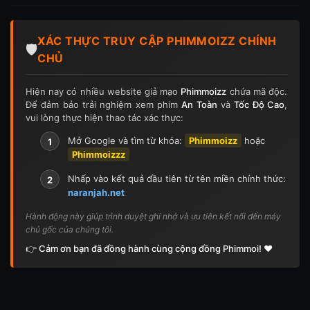
Tập 197
Tập 198
Tập 199
Tập 200
XÁC THỰC TRUY CẬP PHIMMOIZZ CHÍNH
Tập 201
Tập 202
Tập 203
Tập 204
🛡️
CHỦ
Tập 205
Tập 206
Tập 207
Tập 208
Hiện nay có nhiều website giả mạo
Phimmoizz
chứa mã độc.
Để đảm bảo trải nghiệm xem phim
An Toàn
và
Tốc Độ Cao
,
Tập 209
Tập 210
Tập 211
Tập 212
vui lòng thực hiện thao tác xác thực:
Tập 213
Tập 214
Tập 215
Tập 216
Mở Google và tìm từ khóa:
Phimmoizz
hoặc
1
Phimmoizzz
Tập 217
Tập 218
Tập 219
Tập 220
Nhấp vào kết quả đầu tiên từ tên miền chính thức:
2
naranjah.net
Tập 221
Tập 222
Tập 223
Tập 224
Hành động này giúp trình duyệt ghi nhớ và ưu tiên kết nối đến máy
chủ gốc của chúng tôi.
Tập 225
Tập 226
Tập 227
Tập 228
👉 Cảm ơn bạn đã đồng hành cùng cộng đồng Phimmoi! ❤️
Tập 229
Tập 230
Tập 231
Tập 232
Tập 233
Tập 234
Tập 235
Tập 236