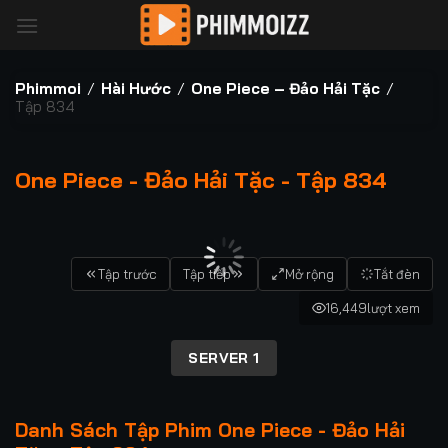
Bỏ
qua
nội
dung
Phimmoi
/
Hài Hước
/
One Piece – Đảo Hải Tặc
/
Tập 834
One Piece - Đảo Hải Tặc - Tập 834
00:00 / 00:00
Tập trước
Tập tiếp
Mở rộng
Tắt đèn
16,449
lượt xem
SERVER 1
Danh Sách Tập Phim One Piece - Đảo Hải