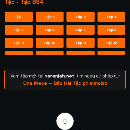
Tặc - Tập 834
Tập 1
Tập 2
Tập 3
Tập 4
Tập 5
Tập 6
Tập 7
Tập 8
Tập 9
Tập 10
Tập 11
Tập 12
Tập 13
Tập 14
Tập 15
Tập 16
Tập 17
Tập 18
Tập 19
Tập 20
Xem tập mới tại
naranjah.net
, tìm ngay cú pháp 👉
Tập 21
Tập 22
Tập 23
Tập 24
One Piece – Đảo Hải Tặc phimmoizz
Tập 25
Tập 26
Tập 27
Tập 28
Tập 29
Tập 30
Tập 31
Tập 32
0
Tập 33
Tập 34
Tập 35
Tập 36