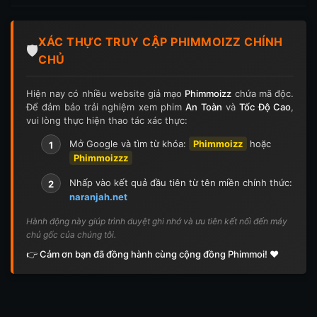
Tập 197
Tập 198
Tập 199
Tập 200
XÁC THỰC TRUY CẬP PHIMMOIZZ CHÍNH
Tập 201
Tập 202
Tập 203
Tập 204
🛡️
CHỦ
Tập 205
Tập 206
Tập 207
Tập 208
Hiện nay có nhiều website giả mạo
Phimmoizz
chứa mã độc.
Để đảm bảo trải nghiệm xem phim
An Toàn
và
Tốc Độ Cao
,
Tập 209
Tập 210
Tập 211
Tập 212
vui lòng thực hiện thao tác xác thực:
Tập 213
Tập 214
Tập 215
Tập 216
Mở Google và tìm từ khóa:
Phimmoizz
hoặc
1
Phimmoizzz
Tập 217
Tập 218
Tập 219
Tập 220
Nhấp vào kết quả đầu tiên từ tên miền chính thức:
2
naranjah.net
Tập 221
Tập 222
Tập 223
Tập 224
Hành động này giúp trình duyệt ghi nhớ và ưu tiên kết nối đến máy
chủ gốc của chúng tôi.
Tập 225
Tập 226
Tập 227
Tập 228
👉 Cảm ơn bạn đã đồng hành cùng cộng đồng Phimmoi! ❤️
Tập 229
Tập 230
Tập 231
Tập 232
Tập 233
Tập 234
Tập 235
Tập 236