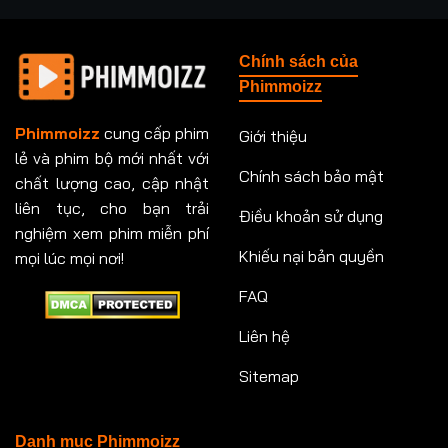
Tập 237
Tập 238
Tập 239
Tập 240
Chính sách của
Tập 241
Tập 242
Tập 243
Tập 244
Phimmoizz
Tập 245
Tập 246
Tập 247
Tập 248
Phimmoizz
cung cấp phim
Giới thiệu
lẻ và phim bộ mới nhất với
Tập 249
Tập 250
Tập 251
Tập 252
Chính sách bảo mật
chất lượng cao, cập nhật
Tập 253
Tập 254
Tập 255
Tập 256
liên tục, cho bạn trải
Điều khoản sử dụng
nghiệm xem phim miễn phí
Tập 257
Tập 258
Tập 259
Tập 260
Khiếu nại bản quyền
mọi lúc mọi nơi!
FAQ
Tập 261
Tập 262
Tập 263
Tập 264
Liên hệ
Tập 265
Tập 266
Tập 267
Tập 268
Sitemap
Tập 269
Tập 270
Tập 271
Tập 272
Tập 273
Tập 274
Tập 275
Tập 276
Danh mục Phimmoizz