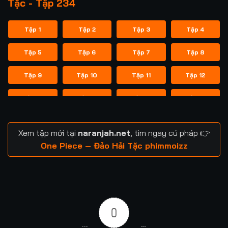
Tặc - Tập 234
Tập 1
Tập 2
Tập 3
Tập 4
Tập 5
Tập 6
Tập 7
Tập 8
Tập 9
Tập 10
Tập 11
Tập 12
Tập 13
Tập 14
Tập 15
Tập 16
Tập 17
Tập 18
Tập 19
Tập 20
Xem tập mới tại
naranjah.net
, tìm ngay cú pháp 👉
Tập 21
Tập 22
Tập 23
Tập 24
One Piece – Đảo Hải Tặc phimmoizz
Tập 25
Tập 26
Tập 27
Tập 28
Tập 29
Tập 30
Tập 31
Tập 32
0
Tập 33
Tập 34
Tập 35
Tập 36