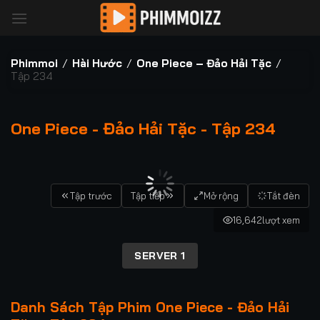
Bỏ
qua
nội
dung
Phimmoi
/
Hài Hước
/
One Piece – Đảo Hải Tặc
/
Tập 234
One Piece - Đảo Hải Tặc - Tập 234
00:00 / 00:00
Tập trước
Tập tiếp
Mở rộng
Tắt đèn
16,642
lượt xem
SERVER 1
Danh Sách Tập Phim One Piece - Đảo Hải